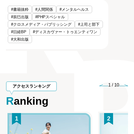
#書籍抜粋
#人間関係
#メンタルヘルス
#辰巳出版
#PHPスペシャル
#クロスメディア・パブリッシング
#上司と部下
#日経BP
#ディスカヴァー・トゥエンティワン
#大和出版
1
/
10
アクセスランキング
Ranking
1
2