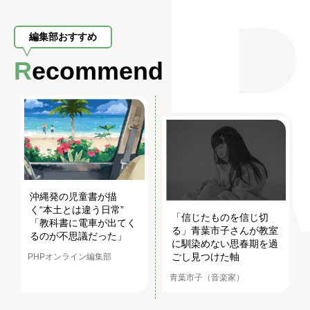
編集部おすすめ
Recommend
沖縄発の児童書が描
く“本土とは違う日常”
「信じたものを信じ切
「教科書に電車が出てく
る」青葉市子さんが教室
るのが不思議だった」
に馴染めない思春期を過
ごし見つけた軸
PHPオンライン編集部
青葉市子（音楽家）