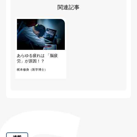
関連記事
あらゆる疲れは 「脳疲
労」が原因！？
梶本修身（医学博士）