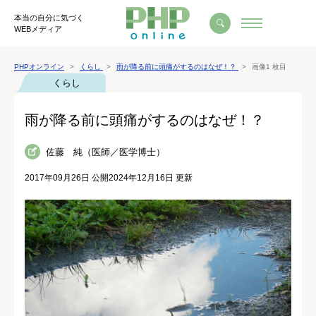
本当の自分に気づく
WEBメディア
PHPオンライン
くらし
雨が降る前に頭痛がするのはなぜ！？
画像1 枚目
くらし
雨が降る前に頭痛がするのはなぜ！？
佐藤 純（医師／医学博士）
2017年09月26日 公開
2024年12月16日 更新