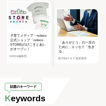
子育てメディア・nobico
公式ショップ「nobico
「ありがとう」の一言の
STORE(のびこすとあ)」
ために...エッセイ「生き
がオープン！
る」
nobico編集部
第70回ＰＨＰ賞受賞作
話題のキーワード
Keywords