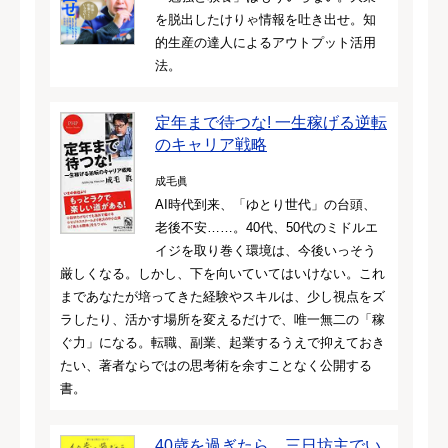
を脱出したけりゃ情報を吐き出せ。知
的生産の達人によるアウトプット活用
法。
定年まで待つな! 一生稼げる逆転
のキャリア戦略
成毛眞
AI時代到来、「ゆとり世代」の台頭、
老後不安……。40代、50代のミドルエ
イジを取り巻く環境は、今後いっそう
厳しくなる。しかし、下を向いていてはいけない。これ
まであなたが培ってきた経験やスキルは、少し視点をズ
ラしたり、活かす場所を変えるだけで、唯一無二の「稼
ぐ力」になる。転職、副業、起業するうえで抑えておき
たい、著者ならではの思考術を余すことなく公開する
書。
40歳を過ぎたら、三日坊主でい