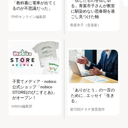
「信じたものを信じ切
「教科書に電車が出てく
る」青葉市子さんが教室
るのが不思議だった」
に馴染めない思春期を過
ごし見つけた軸
PHPオンライン編集部
青葉市子（音楽家）
子育てメディア・nobico
公式ショップ「nobico
「ありがとう」の一言の
STORE(のびこすとあ)」
ために...エッセイ「生き
がオープン！
る」
nobico編集部
第70回ＰＨＰ賞受賞作