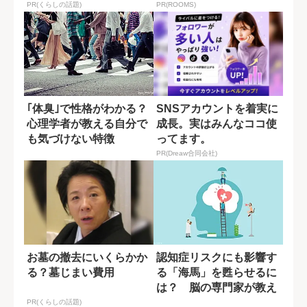
PR(くらしの話題)
PR(ROOMS)
｢体臭｣で性格がわかる？
SNSアカウントを着実に
心理学者が教える自分で
成長。実はみんなココ使
も気づけない特徴
ってます。
PR(Dreaw合同会社)
お墓の撤去にいくらかか
認知症リスクにも影響す
る？墓じまい費用
る「海馬」を甦らせるに
は？ 脳の専門家が教え
る運動習慣
PR(くらしの話題)