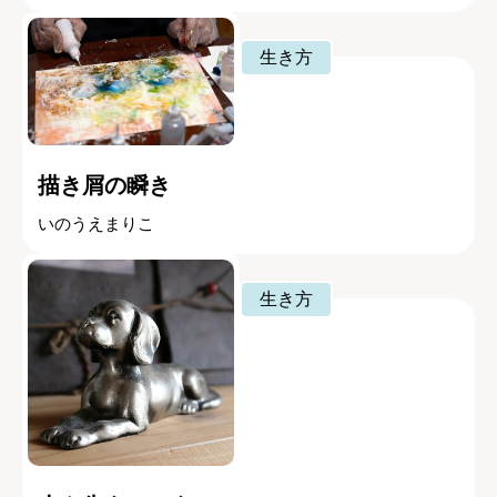
生き方
描き屑の瞬き
いのうえまりこ
生き方