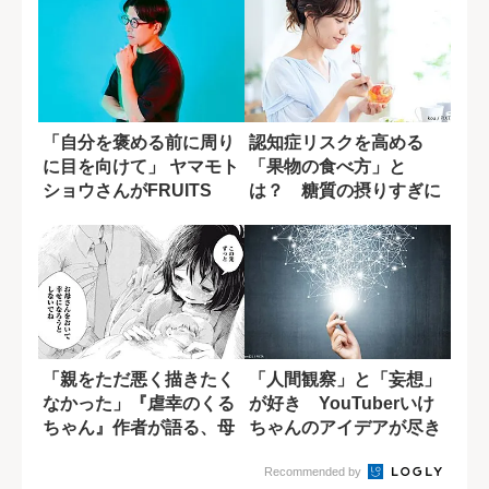
「自分を褒める前に周り
認知症リスクを高める
に目を向けて」 ヤマモト
「果物の食べ方」と
ショウさんがFRUITS
は？ 糖質の摂りすぎに
ZIPP...
潜む盲点
「親をただ悪く描きたく
「人間観察」と「妄想」
なかった」『虐幸のくる
が好き YouTuberいけ
ちゃん』作者が語る、母
ちゃんのアイデアが尽き
親を悪人にしな...
ない理由
Recommended by