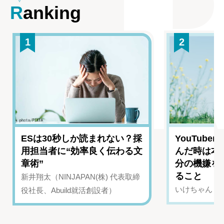
Ranking
1
2
ESは30秒しか読まれない？採
YouTub
用担当者に“効率良く伝わる文
んだ時は本
章術”
分の機嫌を
ること
新井翔太（NINJAPAN(株) 代表取締
いけちゃん（Yo
役社長、Abuild就活創設者）