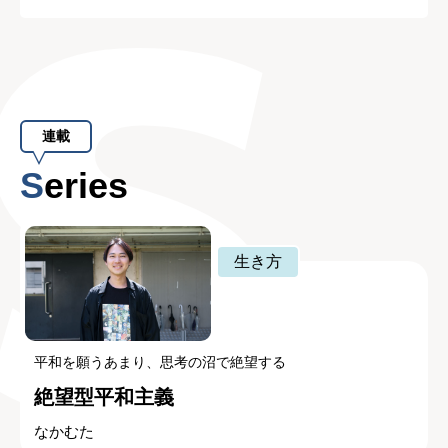
連載
Series
生き方
平和を願うあまり、思考の沼で絶望する
絶望型平和主義
なかむた