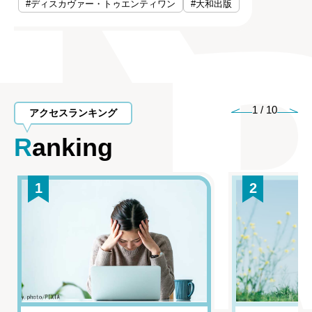
#ディスカヴァー・トゥエンティワン
#大和出版
1
/
10
アクセスランキング
Ranking
1
2