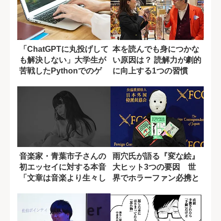
「ChatGPTに丸投げして
本を読んでも身につかな
も解決しない」大学生が
い原因は？ 読解力が劇的
苦戦したPythonでのゲ
に向上する1つの習慣
ーム...
【KINOF...
音楽家・青葉市子さんの
雨穴氏が語る『変な絵』
初エッセイに対する本音
大ヒット3つの要因 世
「文章は音楽より生々し
界でホラーファン必携と
い表現」
評されるワケ