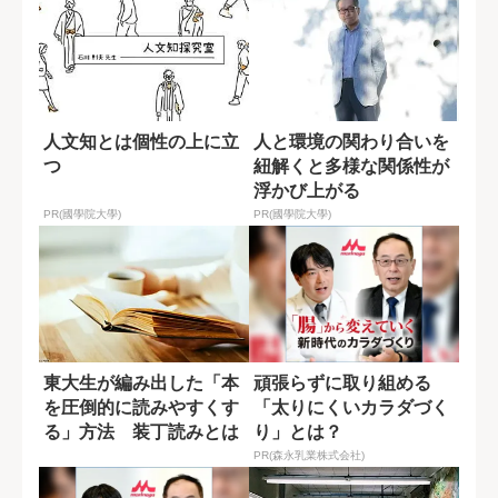
人文知とは個性の上に立
人と環境の関わり合いを
つ
紐解くと多様な関係性が
浮かび上がる
PR(國學院大學)
PR(國學院大學)
東大生が編み出した「本
頑張らずに取り組める
を圧倒的に読みやすくす
「太りにくいカラダづく
る」方法 装丁読みとは
り」とは？
何か？
PR(森永乳業株式会社)