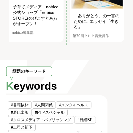
子育てメディア・nobico
公式ショップ「nobico
「ありがとう」の一言の
STORE(のびこすとあ)」
ために...エッセイ「生き
がオープン！
る」
nobico編集部
第70回ＰＨＰ賞受賞作
話題のキーワード
Keywords
#書籍抜粋
#人間関係
#メンタルヘルス
#辰巳出版
#PHPスペシャル
#クロスメディア・パブリッシング
#日経BP
#上司と部下