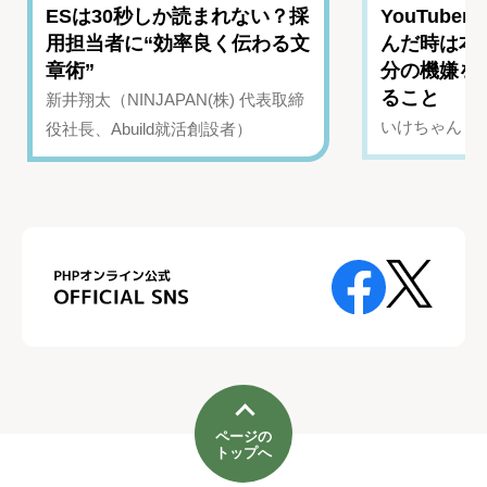
ESは30秒しか読まれない？採
YouTub
用担当者に“効率良く伝わる文
んだ時は本
章術”
分の機嫌を
ること
新井翔太（NINJAPAN(株) 代表取締
いけちゃん（Yo
役社長、Abuild就活創設者）
ページの
トップへ