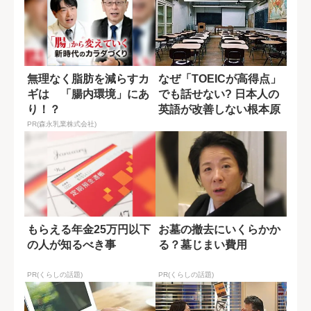
無理なく脂肪を減らすカ
なぜ「TOEICが高得点」
ギは 「腸内環境」にあ
でも話せない? 日本人の
り！？
英語が改善しない根本原
因
PR(森永乳業株式会社)
もらえる年金25万円以下
お墓の撤去にいくらかか
の人が知るべき事
る？墓じまい費用
PR(くらしの話題)
PR(くらしの話題)