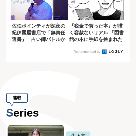
佐伯ポインティが深夜の
『税金で買った本』が描
紀伊國屋書店で「無責任
く容赦ないリアル 「図書
選書」 占い師バトルか
館の本に手紙を挟まれた
ら叶恭子の恋愛...
ら困る！」
Recommended by
連載
Series
生き方