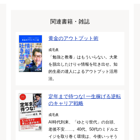
関連書籍・雑誌
黄金のアウトプット術
成毛眞
「勉強と教養」はもういらない。大衆
を脱出したけりゃ情報を吐き出せ。知
的生産の達人によるアウトプット活用
法。
定年まで待つな! 一生稼げる逆転
のキャリア戦略
成毛眞
AI時代到来、「ゆとり世代」の台頭、
老後不安……。40代、50代のミドルエ
イジを取り巻く環境は、今後いっそう