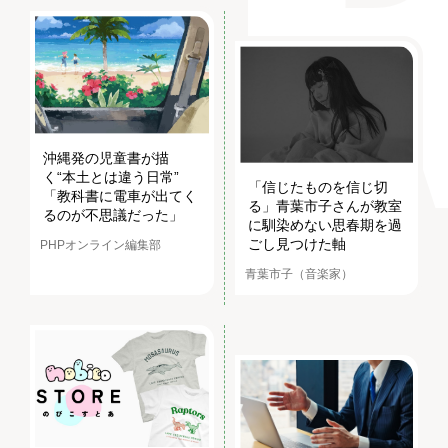
沖縄発の児童書が描
く“本土とは違う日常”
「信じたものを信じ切
「教科書に電車が出てく
る」青葉市子さんが教室
るのが不思議だった」
に馴染めない思春期を過
ごし見つけた軸
PHPオンライン編集部
青葉市子（音楽家）