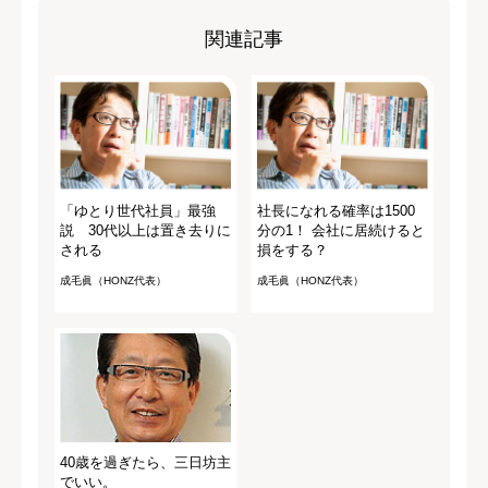
関連記事
「ゆとり世代社員」最強
社長になれる確率は1500
説 30代以上は置き去りに
分の1！ 会社に居続けると
される
損をする？
成毛眞（HONZ代表）
成毛眞（HONZ代表）
40歳を過ぎたら、三日坊主
でいい。