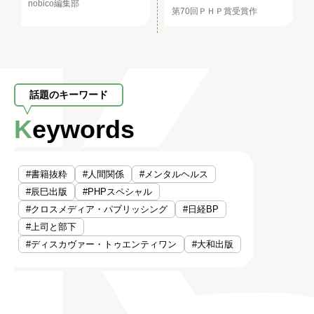
nobico編集部
第70回ＰＨＰ賞受賞作
話題のキーワード
Keywords
#書籍抜粋
#人間関係
#メンタルヘルス
#辰巳出版
#PHPスペシャル
#クロスメディア・パブリッシング
#日経BP
#上司と部下
#ディスカヴァー・トゥエンティワン
#大和出版