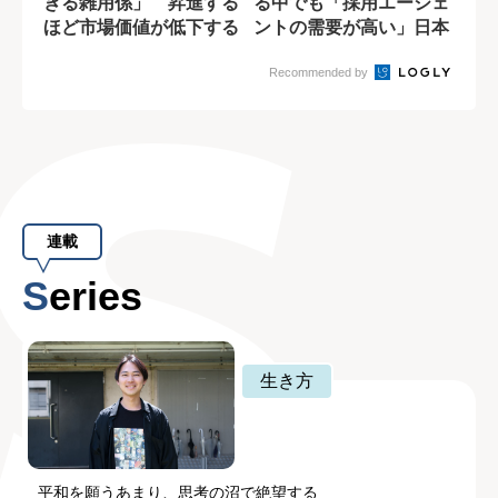
ぎる雑用係」 昇進する
る中でも「採用エージェ
ほど市場価値が低下する
ントの需要が高い」日本
ジレンマ
特有の理由
Recommended by
連載
Series
生き方
平和を願うあまり、思考の沼で絶望する