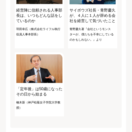
経営陣に信頼される人事部
サイボウズ社長・青野慶久
長は、いつもどんな話をし
が、４人に１人が辞める会
ているのか
社を経営して気づいたこと
羽田幸広（株式会社ライフル執行
青野慶久著『会社というモンス
役員人事本部長）
ターが、僕たちを不幸にしている
のかもしれない。』より
「定年後」は50歳になった
その日から始まる
楠木新（神戸松蔭女子学院大学教
授）