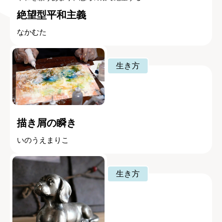
絶望型平和主義
なかむた
生き方
描き屑の瞬き
いのうえまりこ
生き方