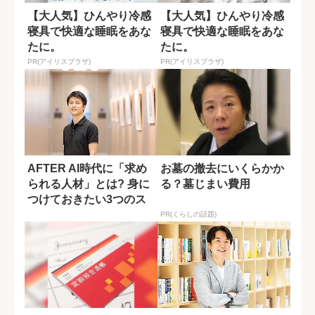
【大人気】ひんやり冷感
【大人気】ひんやり冷感
寝具で快適な睡眠をあな
寝具で快適な睡眠をあな
たに。
たに。
PR(アイリスプラザ)
PR(アイリスプラザ)
AFTER AI時代に「求め
お墓の撤去にいくらかか
られる人材」とは? 身に
る？墓じまい費用
つけておきたい3つのス
キル
PR(くらしの話題)