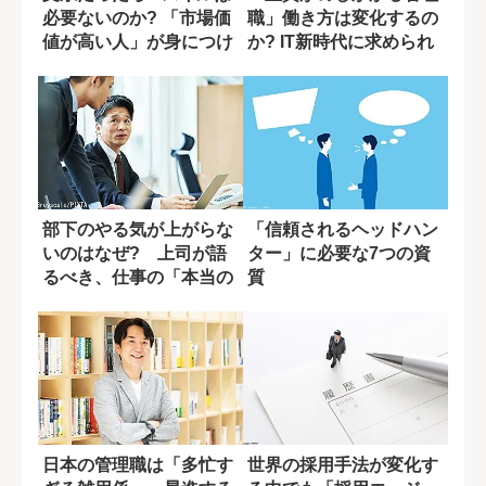
必要ないのか? 「市場価
職」働き方は変化するの
値が高い人」が身につけ
か? IT新時代に求められ
ている素養
るスキル
部下のやる気が上がらな
「信頼されるヘッドハン
いのはなぜ? 上司が語
ター」に必要な7つの資
るべき、仕事の「本当の
質
意味」
日本の管理職は「多忙す
世界の採用手法が変化す