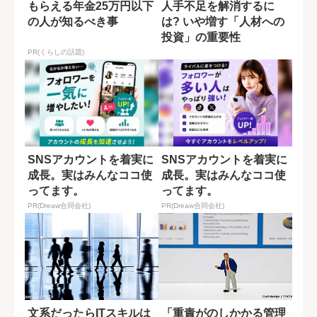
もらえる年金25万円以下
人手不足を解消するに
の人が知るべき事
は? いや増す「人材への
投資」の重要性
PR(くらしの話題)
SNSアカウントを着実に
SNSアカウントを着実に
成長。実はみんなココ使
成長。実はみんなココ使
ってます。
ってます。
PR(Dreaw合同会社)
PR(Dreaw合同会社)
文系だったらITスキルは
「重責がのしかかる管理