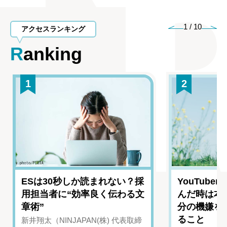
1
/
10
アクセスランキング
Ranking
1
2
ESは30秒しか読まれない？採
YouTub
用担当者に“効率良く伝わる文
んだ時は本
章術”
分の機嫌を
ること
新井翔太（NINJAPAN(株) 代表取締