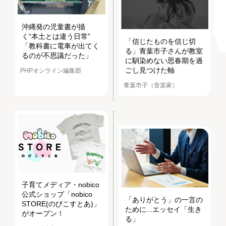
沖縄発の児童書が描
く“本土とは違う日常”
「信じたものを信じ切
「教科書に電車が出てく
る」青葉市子さんが教室
るのが不思議だった」
に馴染めない思春期を過
ごし見つけた軸
PHPオンライン編集部
青葉市子（音楽家）
子育てメディア・nobico
公式ショップ「nobico
「ありがとう」の一言の
STORE(のびこすとあ)」
ために...エッセイ「生き
がオープン！
る」