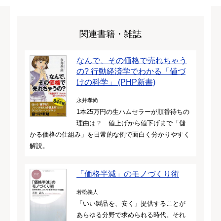
関連書籍・雑誌
なんで、その価格で売れちゃう
の? 行動経済学でわかる「値づ
けの科学」 (PHP新書)
永井孝尚
1本25万円の生ハムセラーが順番待ちの
理由は？ 値上げから値下げまで「儲
かる価格の仕組み」を日常的な例で面白く分かりやすく
解説。
「価格半減」のモノづくり術
若松義人
「いい製品を、安く」提供することが
あらゆる分野で求められる時代。それ