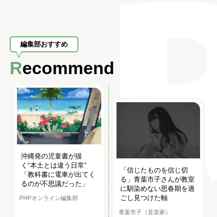
編集部おすすめ
Recommend
沖縄発の児童書が描
く“本土とは違う日常”
「信じたものを信じ切
「教科書に電車が出てく
る」青葉市子さんが教室
るのが不思議だった」
に馴染めない思春期を過
ごし見つけた軸
PHPオンライン編集部
青葉市子（音楽家）