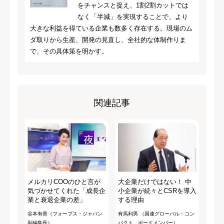
をチャンスと捉え、1割2割カットでは
なく「半減」を実現することで、より
大きな利益を得ている企業も数多く存在する。現場のム
ダ取りから生産、開発の見直し、全社的な体制作りま
で、その具体策を明かす。
関連記事
メルカリCOOのひと言が
大企業だけではない！ 中
気づかせてくれた「成長企
小企業が続々とCSRを導入
業と衰退企業の差」
する理由
谷本有香（フォーブス・ジャパン
有馬利男 （国連グローバル・コン
副編集長）
パクト ボードメンバー）