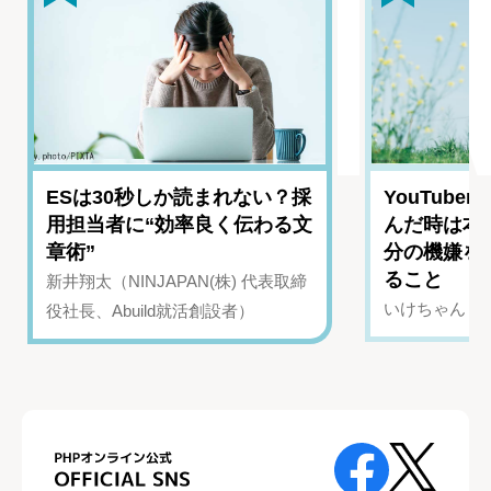
ESは30秒しか読まれない？採
YouTub
用担当者に“効率良く伝わる文
んだ時は本
章術”
分の機嫌を
ること
新井翔太（NINJAPAN(株) 代表取締
いけちゃん（Yo
役社長、Abuild就活創設者）