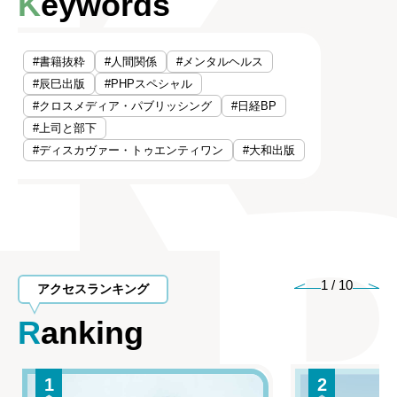
Keywords
#書籍抜粋
#人間関係
#メンタルヘルス
#辰巳出版
#PHPスペシャル
#クロスメディア・パブリッシング
#日経BP
#上司と部下
#ディスカヴァー・トゥエンティワン
#大和出版
1
/
10
アクセスランキング
Ranking
1
2