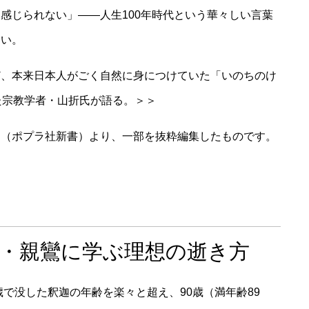
感じられない」――人生100年時代という華々しい言葉
ない。
ど、本来日本人がごく自然に身につけていた「いのちのけ
た宗教学者・山折氏が語る。＞＞
』（ポプラ社新書）より、一部を抜粋編集したものです。
・親鸞に学ぶ理想の逝き方
歳で没した釈迦の年齢を楽々と超え、90歳（満年齢89