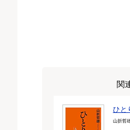
関
ひと
山折哲