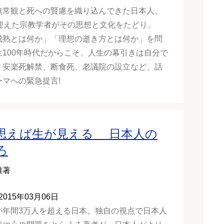
無常観と死への賢慮を織り込んできた日本人、
を迎えた宗教学者がその思想と文化をたどり、
成熟とは何か」「理想の逝き方とは何か」を問
生100年時代だからこそ、人生の幕引きは自分で
。安楽死解禁、断食死、老議院の設立など、話
ーマへの緊急提言!
思えば生が見える 日本人の
ろ
雄著
2015年03月06日
が年間3万人を超える日本。独自の視点で日本人