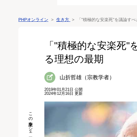
PHPオンライン
生き方
「"積極的な安楽死"を議論す
「"積極的な安楽死
る理想の最期
山折哲雄（宗教学者）
2019年01月21日 公開
2024年12月16日 更新
この記事をシェア