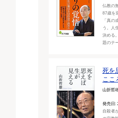
仏教の
87歳
「真の
う。人
決める
題のテ
死を
ここ
山折哲
発売日: 
自殺者