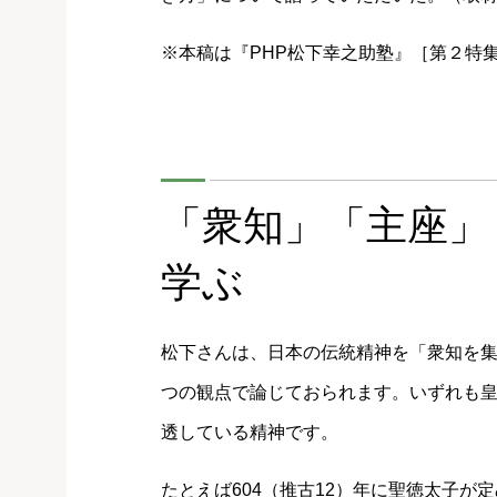
※本稿は『PHP松下幸之助塾』［第２特
「衆知」「​主座
学ぶ
松下さんは、日本の伝統精神を「衆知を
つの観点で論じておられます。いずれも
透している精神です。
たとえば604（推古12）年に聖徳太子が