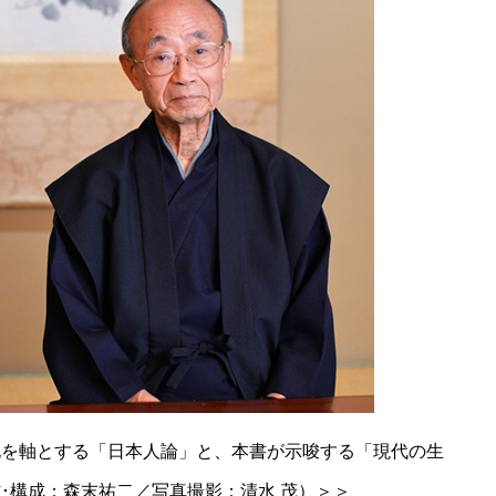
化を軸とする「日本人論」と、本書が示唆する「現代の生
･構成：森末祐二／写真撮影：清水 茂）＞＞