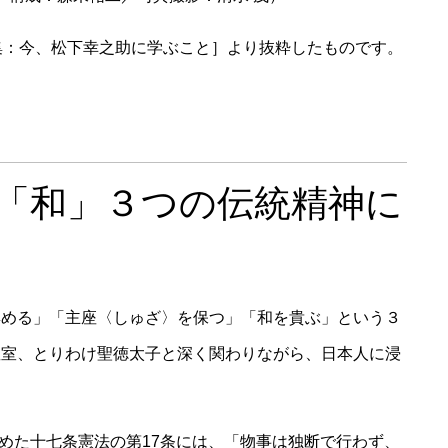
集：今、松下幸之助に学ぶこと］より抜粋したものです。
」「和」３つの伝統精神に
集める」「主座〈しゅざ〉を保つ」「和を貴ぶ」という３
皇室、とりわけ聖徳太子と深く関わりながら、日本人に浸
定めた十七条憲法の第17条には、「物事は独断で行わず、