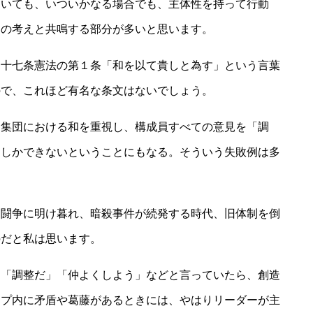
にいても、いついかなる場合でも、主体性を持って行動
んの考えと共鳴する部分が多いと思います。
、十七条憲法の第１条「和を以て貴しと為す」という言葉
ので、これほど有名な条文はないでしょう。
。集団における和を重視し、構成員すべての意見を「調
」しかできないということにもなる。そういう失敗例は多
力闘争に明け暮れ、暗殺事件が続発する時代、旧体制を倒
のだと私は思います。
」「調整だ」「仲よくしよう」などと言っていたら、創造
ープ内に矛盾や葛藤があるときには、やはりリーダーが主