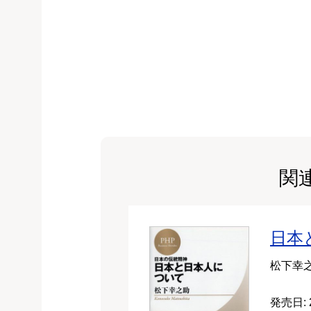
関
日本
松下幸
発売日: 