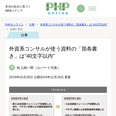
本当の自分に気づく
WEBメディア
PHPオンライン
仕事
外資系コンサルが使う資料の「箇条書き」は"40文字以内"
画像2 枚目
仕事
外資系コンサルが使う資料の「箇条書
き」は"40文字以内"
松上純一郎（ルバート代表）
2019年02月26日 公開
2024年12月16日 更新