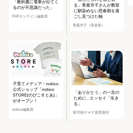
「教科書に電車が出てく
る」青葉市子さんが教室
るのが不思議だった」
に馴染めない思春期を過
ごし見つけた軸
PHPオンライン編集部
青葉市子（音楽家）
子育てメディア・nobico
公式ショップ「nobico
「ありがとう」の一言の
STORE(のびこすとあ)」
ために...エッセイ「生き
がオープン！
る」
nobico編集部
第70回ＰＨＰ賞受賞作