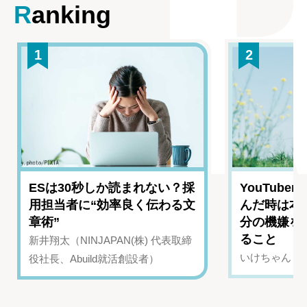
Ranking
1
2
ESは30秒しか読まれない？採
YouTub
用担当者に“効率良く伝わる文
んだ時は本
章術”
分の機嫌を
ること
新井翔太（NINJAPAN(株) 代表取締
いけちゃん（Yo
役社長、Abuild就活創設者）