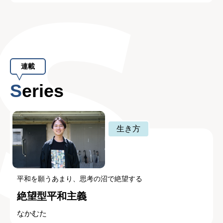
連載
Series
生き方
平和を願うあまり、思考の沼で絶望する
絶望型平和主義
なかむた