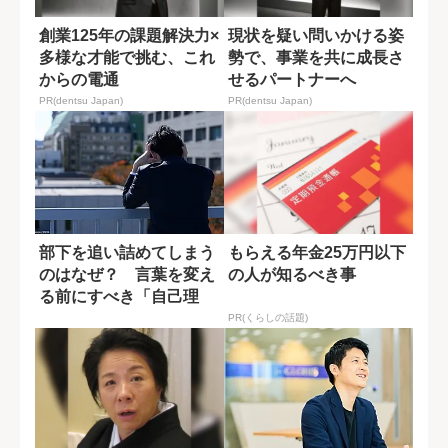
創業125年の課題解決力×
現状を疑い問いかける姿
多様な才能で挑む、これ
勢で、事業を共に成長さ
からの電通
せるパートナーへ
PR(dentsu Japan)
PR(dentsu Japan)
部下を追い詰めてしまう
もらえる年金25万円以下
のはなぜ？ 言葉を変え
の人が知るべき事
る前にすべき「自己理
解」
PR(くらしの話題)