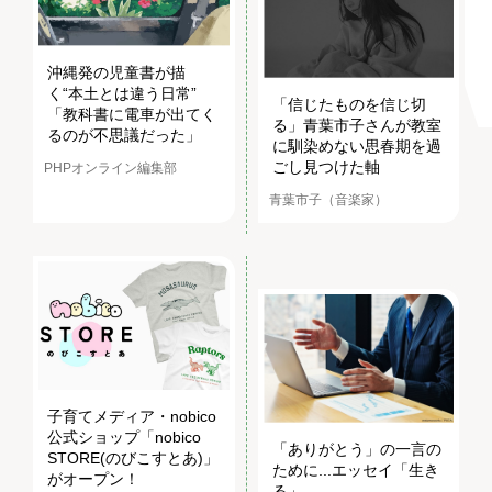
沖縄発の児童書が描
く“本土とは違う日常”
「信じたものを信じ切
「教科書に電車が出てく
る」青葉市子さんが教室
るのが不思議だった」
に馴染めない思春期を過
ごし見つけた軸
PHPオンライン編集部
青葉市子（音楽家）
子育てメディア・nobico
公式ショップ「nobico
「ありがとう」の一言の
STORE(のびこすとあ)」
ために...エッセイ「生き
がオープン！
る」