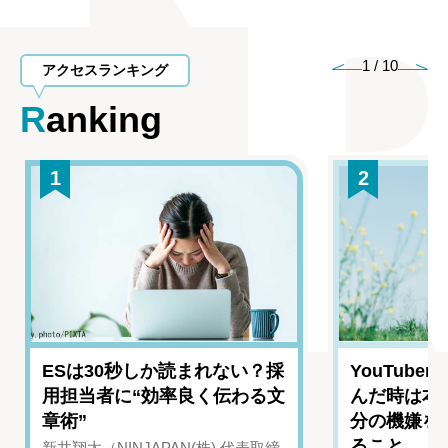
1
/
10
アクセスランキング
Ranking
1
2
ESは30秒しか読まれない？採
YouTub
用担当者に“効率良く伝わる文
んだ時は本
章術”
分の機嫌を
ること
新井翔太（NINJAPAN(株) 代表取締