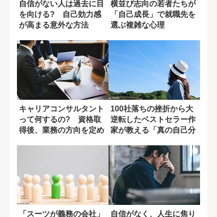
自信がない人は過去に目
横並び志向の若者たちが
を向ける? 自己効力感
「自己成長」で就職先を
が高まる意外な方法
選ぶ複雑な心理
キャリアコンサルタント
100社落ちの挫折から大
って何するの? 資格取
逆転したベストセラー作
得後、業務の方向を定め
家が教える「真の自己分
る3つの質問
析」とは？
「スーツが義務の会社」
自信がなく、人生に焦り