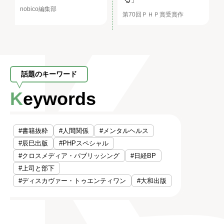
nobico編集部
第70回ＰＨＰ賞受賞作
話題のキーワード
Keywords
#書籍抜粋
#人間関係
#メンタルヘルス
#辰巳出版
#PHPスペシャル
#クロスメディア・パブリッシング
#日経BP
#上司と部下
#ディスカヴァー・トゥエンティワン
#大和出版