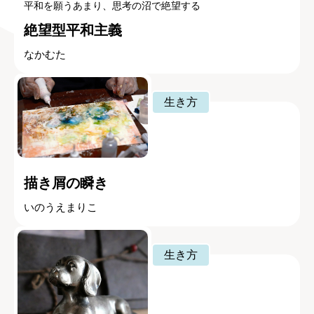
平和を願うあまり、思考の沼で絶望する
絶望型平和主義
なかむた
生き方
描き屑の瞬き
いのうえまりこ
生き方