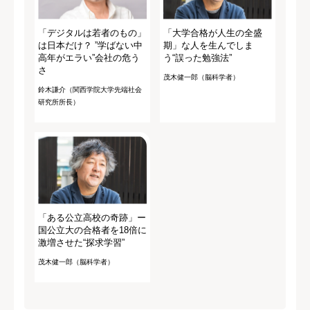
「デジタルは若者のもの」
「大学合格が人生の全盛
は日本だけ？ ”学ばない中
期」な人を生んでしま
高年がエラい”会社の危う
う“誤った勉強法”
さ
茂木健一郎（脳科学者）
鈴木謙介（関西学院大学先端社会
研究所所長）
「ある公立高校の奇跡」ー
国公立大の合格者を18倍に
激増させた“探求学習”
茂木健一郎（脳科学者）