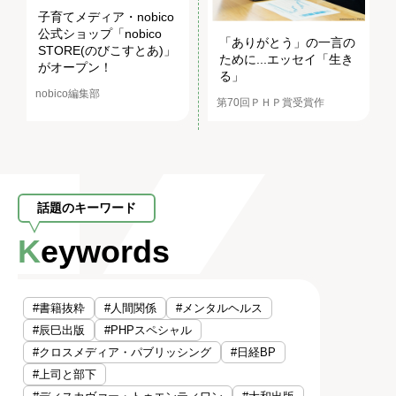
子育てメディア・nobico
公式ショップ「nobico
「ありがとう」の一言の
STORE(のびこすとあ)」
ために...エッセイ「生き
がオープン！
る」
nobico編集部
第70回ＰＨＰ賞受賞作
話題のキーワード
Keywords
#書籍抜粋
#人間関係
#メンタルヘルス
#辰巳出版
#PHPスペシャル
#クロスメディア・パブリッシング
#日経BP
#上司と部下