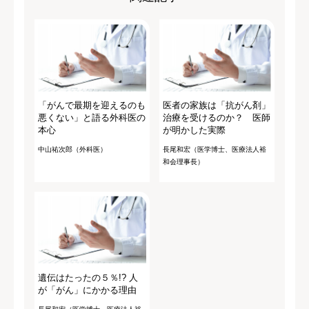
「がんで最期を迎えるのも
医者の家族は「抗がん剤」
悪くない」と語る外科医の
治療を受けるのか？ 医師
本心
が明かした実際
中山祐次郎（外科医）
長尾和宏（医学博士、医療法人裕
和会理事長）
遺伝はたったの５％!? 人
が「がん」にかかる理由