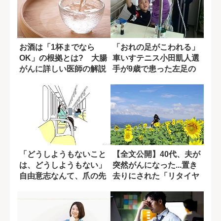
お酒は「1杯までなら
「おれの足がこわれる」
OK」の根拠とは? 大腸
車いすテニス小田凱人選
がんに詳しい医師の解説
手が9歳で患った左足の
悪性腫瘍
「どうしようもないこと
【全文公開】40代、夫が
は、どうしようもない」
突然がんになった...置き
自由意志なんて、爪の先
去りにされた「リタイヤ
ほどしかないの...
後の北海...