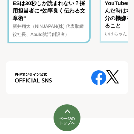
ESは30秒しか読まれない？採
YouTub
用担当者に“効率良く伝わる文
んだ時は本
章術”
分の機嫌を
ること
新井翔太（NINJAPAN(株) 代表取締
いけちゃん（Yo
役社長、Abuild就活創設者）
ページの
トップへ