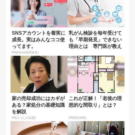
SNSアカウントを着実に
乳がん検診を毎年受けて
成長。実はみんなココ使
も「早期発見」できない
ってます。
理由とは 専門医が教え
る検査の盲点
PR(Dreaw合同会社)
家の売却成功にはカギが
これが正解！「老後の理
ある？家処分の基礎知識
想的な間取り」とは？
を解説
PR(くらしの話題)
PR(ROOMS)