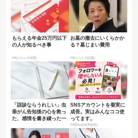
もらえる年金25万円以下
お墓の撤去にいくらかか
の人が知るべき事
る？墓じまい費用
PR(くらしの話題)
PR(くらしの話題)
「誤診ならうれしい」虫
SNSアカウントを着実に
垂がん告知後の心を救っ
成長。実はみんなココ使
た、感情を書き綴った一
ってます。
冊のノート
PR(Dreaw合同会社)