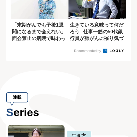
「末期がんでも予後1週
生きている意味って何だ
間になるまで会えない」
ろう...仕事一筋の50代銀
面会禁止の病院で味わっ
行員が肺がんに罹り気づ
た無力感
いた「幸...
Recommended by
連載
Series
生き方