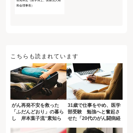
長尾和宏（医学博士、医療法人裕
和会理事長）
こちらも読まれています
がん再発不安を救った
31歳で仕事をやめ、医学
「ふだんどおり」の暮ら
部受験 勉強へと奮起さ
し 岸本葉子流“素知ら
せた「20代のがん闘病経
ぬふり”の効用
験」