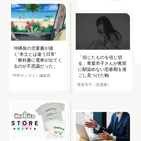
沖縄発の児童書が描
く“本土とは違う日常”
「信じたものを信じ切
「教科書に電車が出てく
る」青葉市子さんが教室
るのが不思議だった」
に馴染めない思春期を過
ごし見つけた軸
PHPオンライン編集部
青葉市子（音楽家）