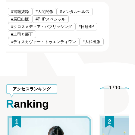
#書籍抜粋
#人間関係
#メンタルヘルス
#辰巳出版
#PHPスペシャル
#クロスメディア・パブリッシング
#日経BP
#上司と部下
#ディスカヴァー・トゥエンティワン
#大和出版
1
/
10
アクセスランキング
Ranking
1
2