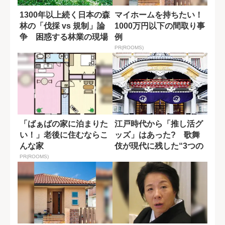
1300年以上続く日本の森
マイホームを持ちたい！
林の「伐採 vs 規制」論
1000万円以下の間取り事
争 困惑する林業の現場
例
PR(ROOMS)
「ばぁばの家に泊まりた
江戸時代から「推し活グ
い！」老後に住むならこ
ッズ」はあった? 歌舞
んな家
伎が現代に残した“3つの
影響”
PR(ROOMS)