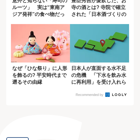
意外と知らない「寿司の
豊臣秀吉が愛飲した、お
ルーツ」 実は“東南ア
寺の酒とは? 寺院で確立
ジア発祥”の食べ物だっ
された「日本酒づくりの
た？
原型」
なぜ「ひな祭り」に人形
日本人が直面する水不足
を飾るの? 平安時代まで
の危機 「下水を飲み水
遡るその由縁
に再利用」を受け入れら
れるか？
Recommended by