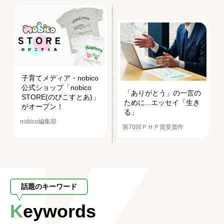
子育てメディア・nobico
公式ショップ「nobico
「ありがとう」の一言の
STORE(のびこすとあ)」
ために...エッセイ「生き
がオープン！
る」
nobico編集部
第70回ＰＨＰ賞受賞作
話題のキーワード
Keywords