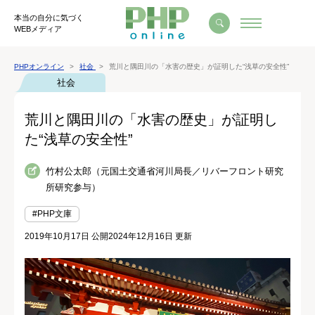
本当の自分に気づく
WEBメディア
PHPオンライン
社会
荒川と隅田川の「水害の歴史」が証明した“浅草の安全性”
社会
荒川と隅田川の「水害の歴史」が証明し
た“浅草の安全性”
竹村公太郎（元国土交通省河川局長／リバーフロント研究
所研究参与）
#PHP文庫
2019年10月17日 公開
2024年12月16日 更新