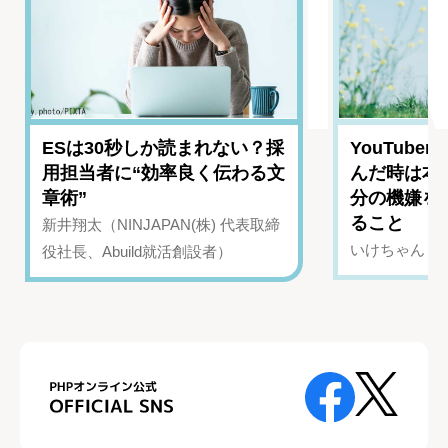
ESは30秒しか読まれない？採
YouTub
用担当者に“効率良く伝わる文
んだ時は本
章術”
分の機嫌を
ること
新井翔太（NINJAPAN(株) 代表取締
いけちゃん（Yo
役社長、Abuild就活創設者）