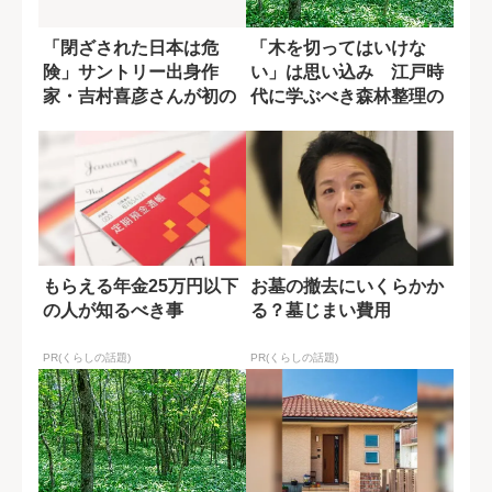
「閉ざされた日本は危
「木を切ってはいけな
険」サントリー出身作
い」は思い込み 江戸時
家・吉村喜彦さんが初の
代に学ぶべき森林整理の
時代小説で「江戸の...
知恵
もらえる年金25万円以下
お墓の撤去にいくらかか
の人が知るべき事
る？墓じまい費用
PR(くらしの話題)
PR(くらしの話題)