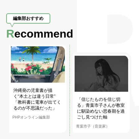
編集部おすすめ
Recommend
沖縄発の児童書が描
く“本土とは違う日常”
「信じたものを信じ切
「教科書に電車が出てく
る」青葉市子さんが教室
るのが不思議だった」
に馴染めない思春期を過
ごし見つけた軸
PHPオンライン編集部
青葉市子（音楽家）