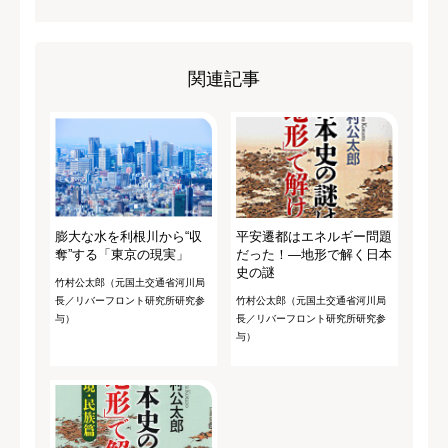
関連記事
膨大な水を利根川から“収
平安遷都はエネルギー問題
奪”する「東京の現実」
だった！―地形で解く日本
史の謎
竹村公太郎（元国土交通省河川局
長／リバーフロント研究所研究参
竹村公太郎（元国土交通省河川局
与）
長／リバーフロント研究所研究参
与）