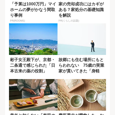
「予算は1000万円」マイ
家の売却成功にはカギが
ホームの夢がかなう間取
ある？家処分の基礎知識
り事例
を解説
PR(ROOMS)
PR(くらしの話題)
彬子女王殿下が、京都・
故郷にも住む場所にもと
二条通で感じられた「日
らわれない 75歳の実業
本古来の薬の役割」
家が貫いてきた「身軽
さ」という哲学