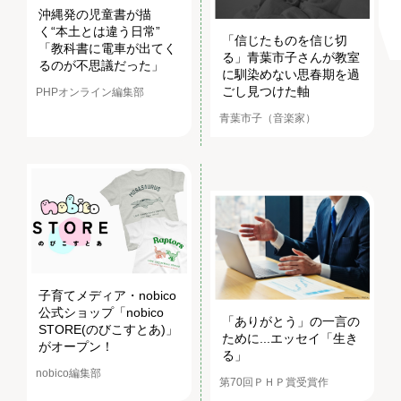
沖縄発の児童書が描
く“本土とは違う日常”
「信じたものを信じ切
「教科書に電車が出てく
る」青葉市子さんが教室
るのが不思議だった」
に馴染めない思春期を過
ごし見つけた軸
PHPオンライン編集部
青葉市子（音楽家）
子育てメディア・nobico
公式ショップ「nobico
「ありがとう」の一言の
STORE(のびこすとあ)」
ために...エッセイ「生き
がオープン！
る」
nobico編集部
第70回ＰＨＰ賞受賞作