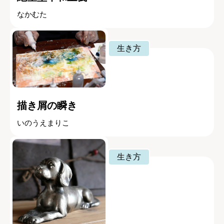
なかむた
生き方
描き屑の瞬き
いのうえまりこ
生き方