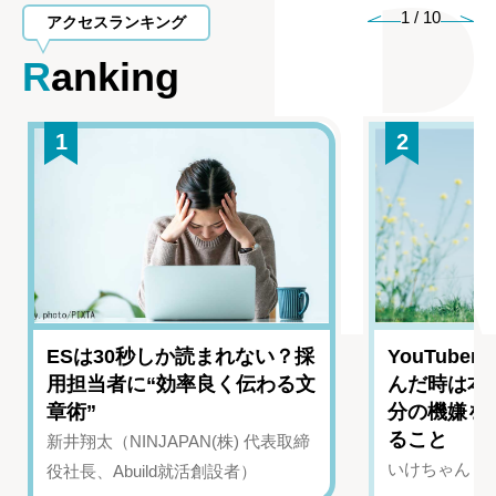
1
/
10
アクセスランキング
Ranking
1
2
ESは30秒しか読まれない？採
YouTub
用担当者に“効率良く伝わる文
んだ時は本
章術”
分の機嫌を
ること
新井翔太（NINJAPAN(株) 代表取締
いけちゃん（Yo
役社長、Abuild就活創設者）