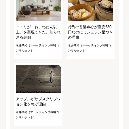
ニトリが「お、ねだん以
行列の香港点心が激安580
上」を実現できた、知られ
円なのにミシュラン星つき
ざる裏側
の理由
永井孝尚（マーケティング戦略コ
永井孝尚（マーケティング戦略コ
ンサルタント）
ンサルタント）
アップルがサブスクリプシ
ョン化を急ぐ理由
永井孝尚（マーケティング戦略コ
ンサルタント）