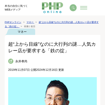
本当の自分に気づく
WEBメディア
PHPオンライン
マネー
超“上から目線”なのに大行列の謎…人気カレー店が要求す
る「鉄の掟」
画像1 枚目
マネー
超“上から目線”なのに大行列の謎…人気カ
レー店が要求する「鉄の掟」
永井孝尚
2019年11月07日 公開
2024年12月16日 更新