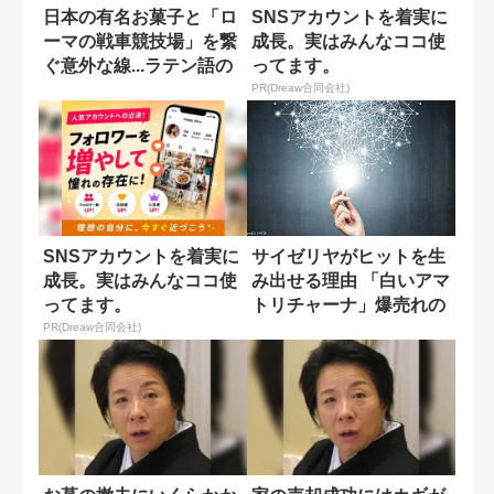
日本の有名お菓子と「ロ
SNSアカウントを着実に
ーマの戦車競技場」を繋
成長。実はみんなココ使
ぐ意外な線...ラテン語の
ってます。
プロが歩い...
PR(Dreaw合同会社)
SNSアカウントを着実に
サイゼリヤがヒットを生
成長。実はみんなココ使
み出せる理由 「白いアマ
ってます。
トリチャーナ」爆売れの
裏側
PR(Dreaw合同会社)