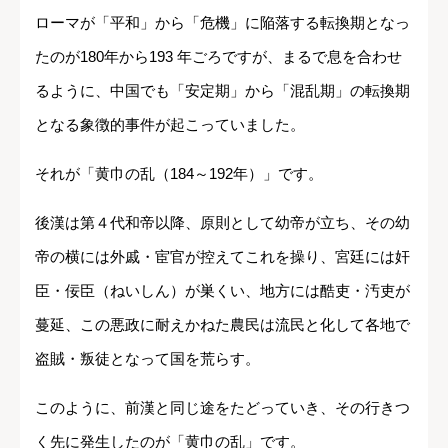
ローマが「平和」から「危機」に陥落する転換期となっ
たのが180年から193 年ごろですが、まるで息を合わせ
るように、中国でも「安定期」から「混乱期」の転換期
となる象徴的事件が起こっていました。
それが「黄巾の乱（184～192年）」です。
後漢は第４代和帝以降、原則として幼帝が立ち、その幼
帝の横には外戚・宦官が控えてこれを操り、宮廷には奸
臣・佞臣（ねいしん）が巣くい、地方には酷吏・汚吏が
蔓延、この悪政に耐えかねた農民は流民と化して各地で
盗賊・叛徒となって国を荒らす。
このように、前漢と同じ途をたどっていき、その行きつ
く先に発生したのが「黄巾の乱」です。