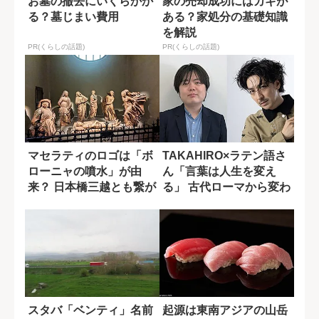
お墓の撤去にいくらかか
家の売却成功にはカギが
る？墓じまい費用
ある？家処分の基礎知識
を解説
PR(くらしの話題)
PR(くらしの話題)
マセラティのロゴは「ボ
TAKAHIRO×ラテン語さ
ローニャの噴水」が由
ん「言葉は人生を変え
来？ 日本橋三越とも繋が
る」 古代ローマから変わ
る、高級車と海...
らない心...
スタバ「ベンティ」名前
起源は東南アジアの山岳