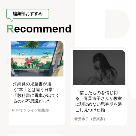
編集部おすすめ
Recommend
沖縄発の児童書が描
く“本土とは違う日常”
「信じたものを信じ切
「教科書に電車が出てく
る」青葉市子さんが教室
るのが不思議だった」
に馴染めない思春期を過
ごし見つけた軸
PHPオンライン編集部
青葉市子（音楽家）