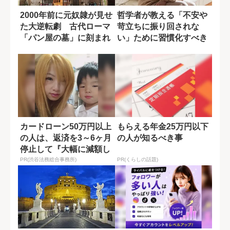
2000年前に元奴隷が見せ
哲学者が教える「不安や
た大逆転劇 古代ローマ
苛立ちに振り回されな
「パン屋の墓」に刻まれ
い」ために習慣化すべき
たメッセー...
こと
カードローン50万円以上
もらえる年金25万円以下
の人は、返済を3～6ヶ月
の人が知るべき事
停止して『大幅に減額し
てから返済...
PR(渋谷法務総合事務所)
PR(くらしの話題)