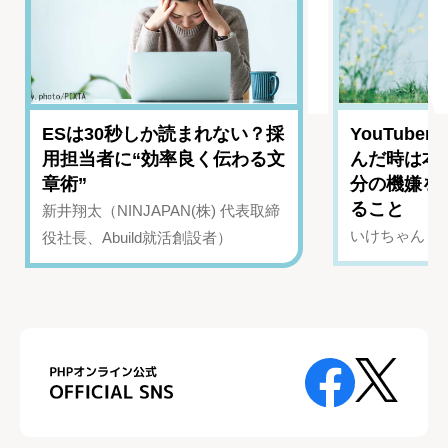
ESは30秒しか読まれない？採
YouTub
用担当者に“効率良く伝わる文
んだ時は本
章術”
分の機嫌を
ること
新井翔太（NINJAPAN(株) 代表取締
いけちゃん（Yo
役社長、Abuild就活創設者）