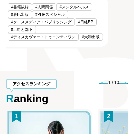
#書籍抜粋
#人間関係
#メンタルヘルス
#辰巳出版
#PHPスペシャル
#クロスメディア・パブリッシング
#日経BP
#上司と部下
#ディスカヴァー・トゥエンティワン
#大和出版
1
/
10
アクセスランキング
Ranking
1
2