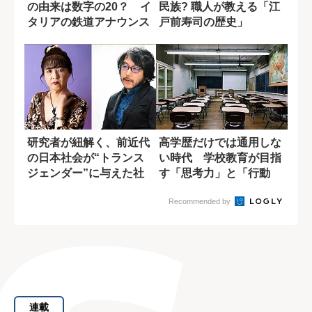
の由来は数字の20？ イ
民族? 職人が教える「江
タリアの鉄道アナウンス
戸前寿司の歴史」
で気づいた意...
研究者が紐解く、前近代
高学歴だけでは通用しな
の日本社会が“トランス
い時代 学校教育が目指
ジェンダー”に与えた社
す「思考力」と「行動
会的役割
力」の育成
Recommended by
連載