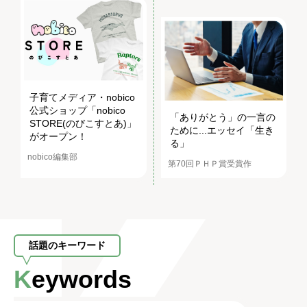
子育てメディア・nobico
公式ショップ「nobico
「ありがとう」の一言の
STORE(のびこすとあ)」
ために...エッセイ「生き
がオープン！
る」
nobico編集部
第70回ＰＨＰ賞受賞作
話題のキーワード
Keywords