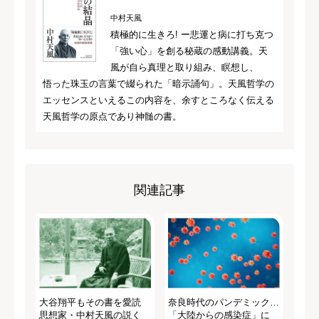
中村天風
積極的に生きろ! ー悲運と病に打ち克つ
「強い心」を創る秘蔵の感動講義。天
風が自ら真理と取り組み、瞑想し、
悟った珠玉の言葉で綴られた「暗示誦句」。天風哲学の
エッセンスといえるこの内容を、余すところなく伝える
天風哲学の原点であり神髄の書。
関連記事
大谷翔平もその書を愛読
奈良時代のパンデミック…
思想家・中村天風の説く
「大陸からの感染症」に