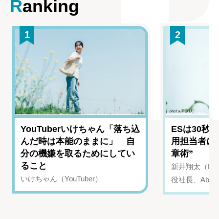
Ranking
1
2
YouTuberいけちゃん「落ち込
ESは30秒
んだ時は本能のままに」 自
用担当者に
分の機嫌を取るためにしてい
章術”
ること
新井翔太（NIN
いけちゃん（YouTuber）
役社長、Abui