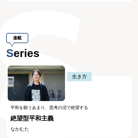
連載
Series
生き方
平和を願うあまり、思考の沼で絶望する
絶望型平和主義
なかむた