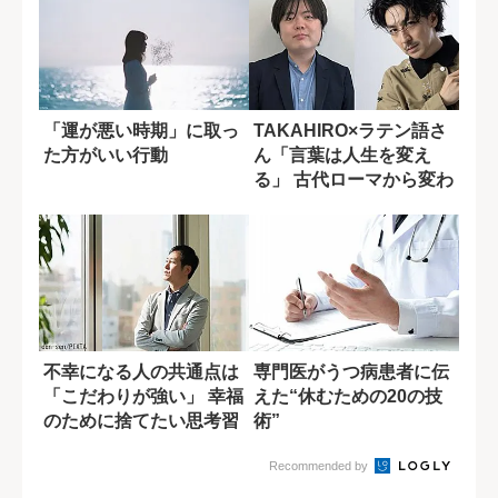
「運が悪い時期」に取っ
TAKAHIRO×ラテン語さ
た方がいい行動
ん「言葉は人生を変え
る」 古代ローマから変わ
らない心...
不幸になる人の共通点は
専門医がうつ病患者に伝
「こだわりが強い」 幸福
えた“休むための20の技
のために捨てたい思考習
術”
慣
Recommended by