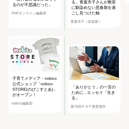
る」青葉市子さんが教室
るのが不思議だった」
に馴染めない思春期を過
ごし見つけた軸
PHPオンライン編集部
青葉市子（音楽家）
子育てメディア・nobico
公式ショップ「nobico
「ありがとう」の一言の
STORE(のびこすとあ)」
ために...エッセイ「生き
がオープン！
る」
nobico編集部
第70回ＰＨＰ賞受賞作