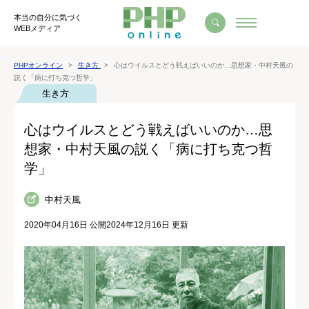
本当の自分に気づく
WEBメディア
PHPオンライン
生き方
心はウイルスとどう戦えばいいのか…思想家・中村天風の
説く「病に打ち克つ哲学」
生き方
心はウイルスとどう戦えばいいのか…思
想家・中村天風の説く「病に打ち克つ哲
学」
中村天風
2020年04月16日 公開
2024年12月16日 更新