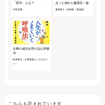
「哲学」とは？
次々と倒れた藤原氏一族
中村天風
奥田昌子（内科医・著述家）
仕事の成功を呼び込む呼吸
法
松本幸夫（人材育成コンサルタン
ト）
こちらも読まれています