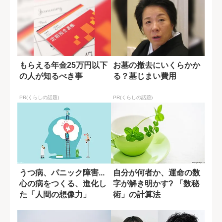
もらえる年金25万円以下
お墓の撤去にいくらかか
の人が知るべき事
る？墓じまい費用
PR(くらしの話題)
PR(くらしの話題)
うつ病、パニック障害...
自分が何者か、運命の数
心の病をつくる、進化し
字が解き明かす? 「数秘
た「人間の想像力」
術」の計算法