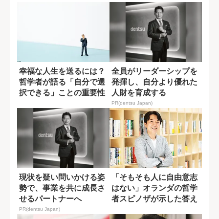
幸福な人生を送るには？
全員がリーダーシップを
哲学者が語る「自分で選
発揮し、自分より優れた
択できる」ことの重要性
人財を育成する
PR(dentsu Japan)
現状を疑い問いかける姿
「そもそも人に自由意志
勢で、事業を共に成長さ
はない」オランダの哲学
せるパートナーへ
者スピノザが示した答え
PR(dentsu Japan)