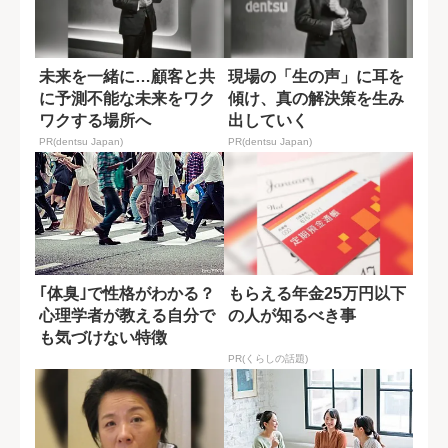
未来を一緒に…顧客と共
現場の「生の声」に耳を
に予測不能な未来をワク
傾け、真の解決策を生み
ワクする場所へ
出していく
PR(dentsu Japan)
PR(dentsu Japan)
｢体臭｣で性格がわかる？
もらえる年金25万円以下
心理学者が教える自分で
の人が知るべき事
も気づけない特徴
PR(くらしの話題)