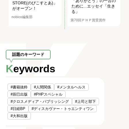
「ありがとう」の一言の
STORE(のびこすとあ)」
ために...エッセイ「生き
がオープン！
る」
nobico編集部
第70回ＰＨＰ賞受賞作
話題のキーワード
Keywords
#書籍抜粋
#人間関係
#メンタルヘルス
#辰巳出版
#PHPスペシャル
#クロスメディア・パブリッシング
#上司と部下
#日経BP
#ディスカヴァー・トゥエンティワン
#大和出版