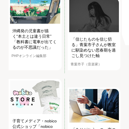
沖縄発の児童書が描
く“本土とは違う日常”
「信じたものを信じ切
「教科書に電車が出てく
る」青葉市子さんが教室
るのが不思議だった」
に馴染めない思春期を過
ごし見つけた軸
PHPオンライン編集部
青葉市子（音楽家）
子育てメディア・nobico
公式ショップ「nobico