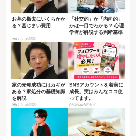
お墓の撤去にいくらかか
「社交的」か「内向的」
る？墓じまい費用
かは一目でわかる？ 心理
学者が解説する判断基準
PR(くらしの話題)
家の売却成功にはカギが
SNSアカウントを着実に
ある？家処分の基礎知識
成長。実はみんなココ使
を解説
ってます。
PR(くらしの話題)
PR(Dreaw合同会社)