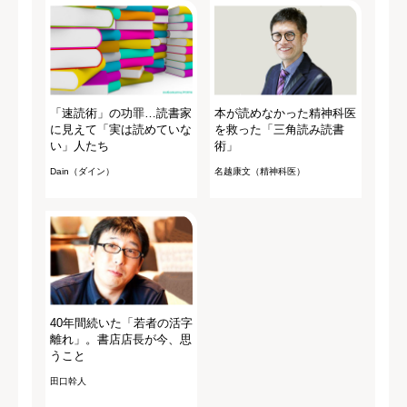
「速読術」の功罪…読書家
本が読めなかった精神科医
に見えて「実は読めていな
を救った「三角読み読書
い」人たち
術」
Dain（ダイン）
名越康文（精神科医）
40年間続いた「若者の活字
離れ」。書店店長が今、思
うこと
田口幹人