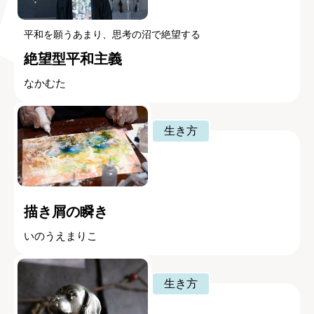
平和を願うあまり、思考の沼で絶望する
絶望型平和主義
なかむた
生き方
描き屑の瞬き
いのうえまりこ
生き方