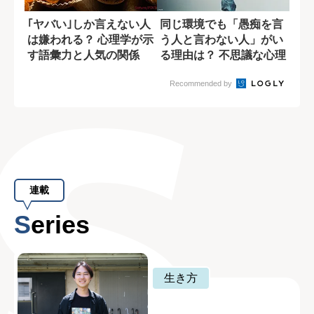
｢ヤバい｣しか言えない人
同じ環境でも「愚痴を言
は嫌われる？ 心理学が示
う人と言わない人」がい
す語彙力と人気の関係
る理由は？ 不思議な心理
メカニズム
Recommended by
連載
Series
生き方