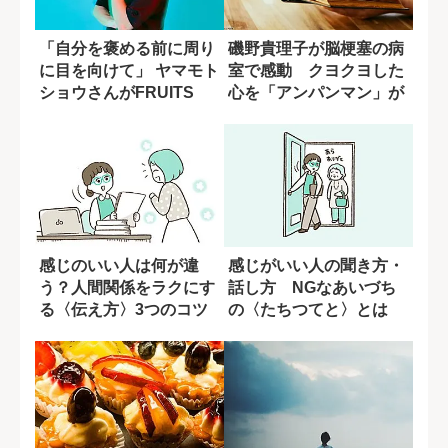
「自分を褒める前に周り
磯野貴理子が脳梗塞の病
に目を向けて」 ヤマモト
室で感動 クヨクヨした
ショウさんがFRUITS
心を「アンパンマン」が
ZIPP...
変えてくれた
感じのいい人は何が違
感じがいい人の聞き方・
う？人間関係をラクにす
話し方 NGなあいづち
る〈伝え方〉3つのコツ
の〈たちつてと〉とは