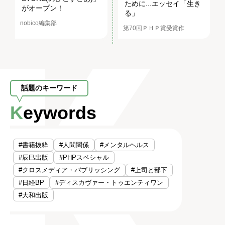
ために...エッセイ「生き
がオープン！
る」
nobico編集部
第70回ＰＨＰ賞受賞作
話題のキーワード
Keywords
#書籍抜粋
#人間関係
#メンタルヘルス
#辰巳出版
#PHPスペシャル
#クロスメディア・パブリッシング
#上司と部下
#日経BP
#ディスカヴァー・トゥエンティワン
#大和出版