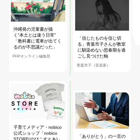
沖縄発の児童書が描
く“本土とは違う日常”
「信じたものを信じ切
「教科書に電車が出てく
る」青葉市子さんが教室
るのが不思議だった」
に馴染めない思春期を過
ごし見つけた軸
PHPオンライン編集部
青葉市子（音楽家）
子育てメディア・nobico
公式ショップ「nobico
「ありがとう」の一言の
STORE(のびこすとあ)」