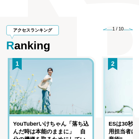
1
/
10
アクセスランキング
Ranking
1
2
YouTuberいけちゃん「落ち込
ESは30秒
んだ時は本能のままに」 自
用担当者に