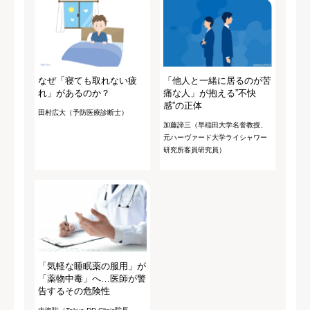
なぜ「寝ても取れない疲
「他人と一緒に居るのが苦
れ」があるのか？
痛な人」が抱える”不快
感”の正体
田村広大（予防医療診断士）
加藤諦三（早稲田大学名誉教授、
元ハーヴァード大学ライシャワー
研究所客員研究員）
「気軽な睡眠薬の服用」が
「薬物中毒」へ…医師が警
告するその危険性