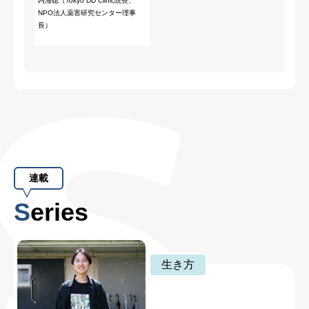
内海聡（Tokyo DD Clinic院長、
NPO法人薬害研究センター理事
長）
連載
Series
生き方