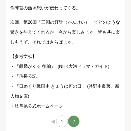
作陣営の熱き想いが伝わってくる。
次回、第26回「三淵の奸計（かんけい）」でどのような
驚きを与えてくれるか、今から楽しみじゃ。皆も共に楽
しもうぞ、それではさらばじゃ。
【参考文献】
・『麒麟がくる 後編』 (NHK大河ドラマ・ガイド)
・『信長公記』
・『日めくり戦国史 きょうは何の日」 (淡野史良著、新
人物文庫)
・岐阜県公式ホームページ
←
1
2