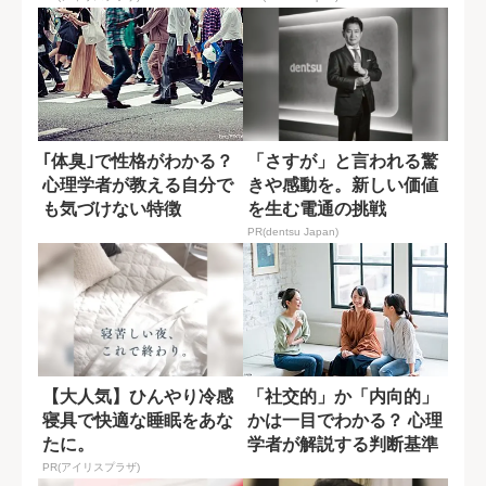
｢体臭｣で性格がわかる？
「さすが」と言われる驚
心理学者が教える自分で
きや感動を。新しい価値
も気づけない特徴
を生む電通の挑戦
PR(dentsu Japan)
【大人気】ひんやり冷感
「社交的」か「内向的」
寝具で快適な睡眠をあな
かは一目でわかる？ 心理
たに。
学者が解説する判断基準
PR(アイリスプラザ)