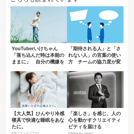
YouTuberいけちゃん
「期待される人」と「さ
「落ち込んだ時は本能の
れない人」の言葉の使い
ままに」 自分の機嫌を
方 チームの協力度が変
取るために...
わる一言の差
【大人気】ひんやり冷感
「楽しさ」を感じ、人の
寝具で快適な睡眠をあな
心を動かすクリエイティ
たに。
ビティを届ける
PR(アイリスプラザ)
PR(dentsu Japan)