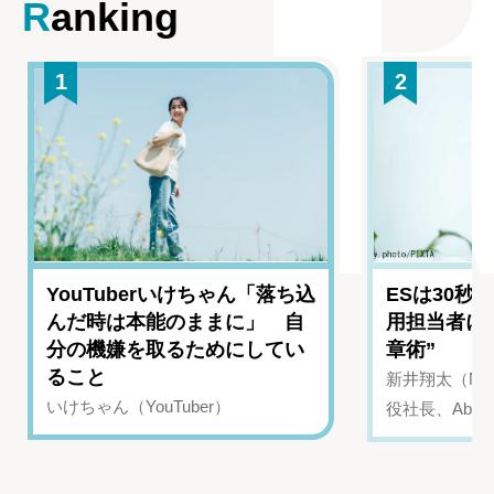
Ranking
1
2
YouTuberいけちゃん「落ち込
ESは30秒
んだ時は本能のままに」 自
用担当者に
分の機嫌を取るためにしてい
章術”
ること
新井翔太（NIN
いけちゃん（YouTuber）
役社長、Abui