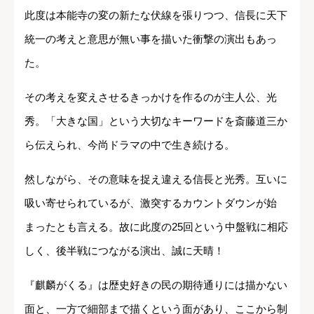
此度は本能寺の変の新たな伏線を張りつつ、信長に天下
統一の考えと意思が無い事を描いた衝撃の演出もあっ
た。
その考えを変えさせるきっかけを作るのが主人公、光
秀。「大きな国」という大切なキーワードを斎藤道三か
ら伝えられ、今尚ドラマの中で生き続ける。
然しながら、その意味を捉え違える信長と光秀。互いに
吸い寄せられているが、激突するカウントダウンが始
まったとも言える。故に此度の25回という中盤戦に相応
しく、後半戦につながる演出、誠に天晴！
『麒麟がくる』は歴史好きの民の期待通りには描かない
面と、一方で細部まで描くという面があり、ここから制