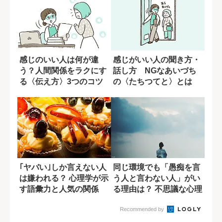
感じのいい人は何が違
感じがいい人の聞き方・
う？人間関係をラクにす
話し方 NGなあいづち
る〈伝え方〉3つのコツ
の〈たちつてと〉とは
｢ヤバい｣しか言えない人
同じ環境でも「愚痴を言
は嫌われる？ 心理学が示
う人と言わない人」がい
す語彙力と人気の関係
る理由は？ 不思議な心理
メカニズム
Recommended by