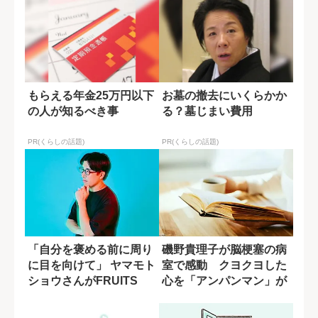
もらえる年金25万円以下
お墓の撤去にいくらかか
の人が知るべき事
る？墓じまい費用
PR(くらしの話題)
PR(くらしの話題)
「自分を褒める前に周り
磯野貴理子が脳梗塞の病
に目を向けて」 ヤマモト
室で感動 クヨクヨした
ショウさんがFRUITS
心を「アンパンマン」が
ZIPP...
変えてくれた