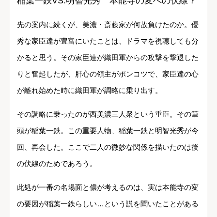
稲葉一鉄VS.明智光秀 本能寺の変への伏線？
先の案内に続くが、美濃・斎藤家が何故負けたのか。優
秀な家臣達が豊富にいたことは、ドラマを視聴しても分
かると思う。その家臣達が織田軍からの攻撃を撃退した
りと奮起したが、肝心の領主がポンコツで、家臣達の心
が離れ始めた時に織田軍が調略に乗り出す。
その調略に乗ったのが西美濃三人衆という重臣。その筆
頭が稲葉一鉄。この重要人物、稲葉一鉄と明智光秀が今
回、再会した。ここで二人の微妙な関係を描いたのは後
の伏線のためであろう。
此処が一番の名場面と儂が考えるのは、実は本能寺の変
の要因が稲葉一鉄らしい…という説を聞いたことがある