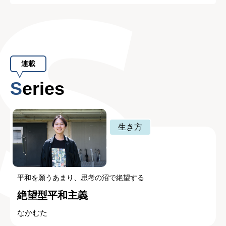
連載
Series
生き方
平和を願うあまり、思考の沼で絶望する
絶望型平和主義
なかむた