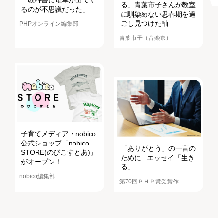
る」青葉市子さんが教室
るのが不思議だった」
に馴染めない思春期を過
ごし見つけた軸
PHPオンライン編集部
青葉市子（音楽家）
子育てメディア・nobico
公式ショップ「nobico
「ありがとう」の一言の
STORE(のびこすとあ)」
ために...エッセイ「生き
がオープン！
る」
nobico編集部
第70回ＰＨＰ賞受賞作