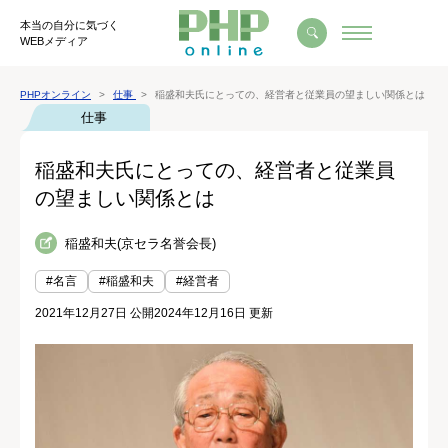
本当の自分に気づく
WEBメディア
PHPオンライン
仕事
稲盛和夫氏にとっての、経営者と従業員の望ましい関係とは
仕事
稲盛和夫氏にとっての、経営者と従業員
の望ましい関係とは
稲盛和夫(京セラ名誉会長)
#名言
#稲盛和夫
#経営者
2021年12月27日 公開
2024年12月16日 更新