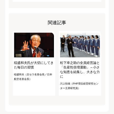
関連記事
稲盛和夫氏が大切にしてき
松下幸之助の全員経営論と
た毎日の習慣
「生産性倍増運動」～小さ
な知恵を結集し、大きな力
稲盛和夫（京セラ名誉会長／日本
に
航空名誉会長）
川上恒雄（PHP理念経営研究セン
ター主席研究員）