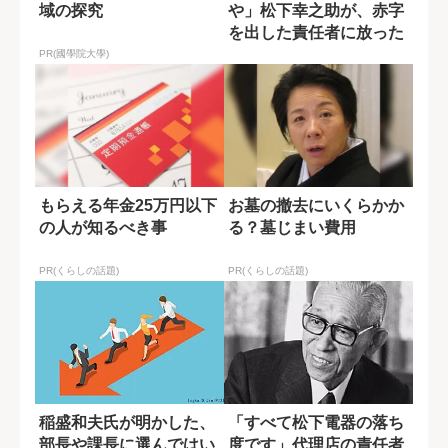
域の探究
や」松下幸之助が、赤字
を出した責任者に放った
言葉の真意
PR(國學院大學)
もらえる年金25万円以下
お墓の撤去にいくらかか
の人が知るべき事
る？墓じまい費用
PR(くらしの話題)
PR(くらしの話題)
稲盛和夫氏が明かした、
「すべて松下電器の落ち
部長や課長に選んではい
度です」代理店の責任者