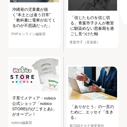
沖縄発の児童書が描
く“本土とは違う日常”
「信じたものを信じ切
「教科書に電車が出てく
る」青葉市子さんが教室
るのが不思議だった」
に馴染めない思春期を過
ごし見つけた軸
PHPオンライン編集部
青葉市子（音楽家）
子育てメディア・nobico
公式ショップ「nobico
「ありがとう」の一言の
STORE(のびこすとあ)」
ために...エッセイ「生き
がオープン！
る」
nobico編集部
第70回ＰＨＰ賞受賞作