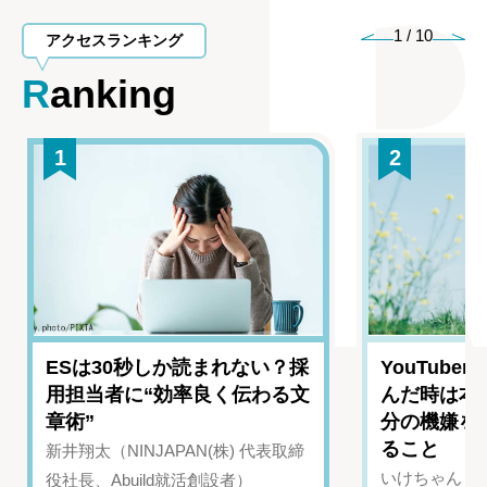
1
/
10
アクセスランキング
Ranking
1
2
ESは30秒しか読まれない？採
YouTub
用担当者に“効率良く伝わる文
んだ時は本
章術”
分の機嫌を
ること
新井翔太（NINJAPAN(株) 代表取締
いけちゃん（Yo
役社長、Abuild就活創設者）