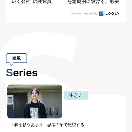
いく会社”の共通点
を定期的に設ける」必要
性
Recommended by
連載
Series
生き方
平和を願うあまり、思考の沼で絶望する