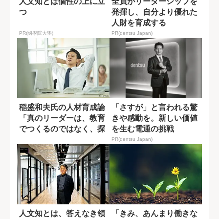
人文知とは個性の上に立
全員がリーダーシップを
つ
発揮し、自分より優れた
人財を育成する
PR(國學院大學)
PR(dentsu Japan)
稲盛和夫氏の人材育成論
「さすが」と言われる驚
「真のリーダーは、教育
きや感動を。新しい価値
でつくるのではなく、探
を生む電通の挑戦
すもの」
PR(dentsu Japan)
人文知とは、答えなき領
「きみ、あんまり働きな