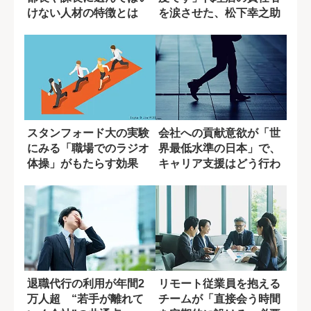
けない人材の特徴とは
を涙させた、松下幸之助
の謝罪
スタンフォード大の実験
会社への貢献意欲が「世
にみる「職場でのラジオ
界最低水準の日本」で、
体操」がもたらす効果
キャリア支援はどう行わ
れるべき?
退職代行の利用が年間2
リモート従業員を抱える
万人超 “若手が離れて
チームが「直接会う時間