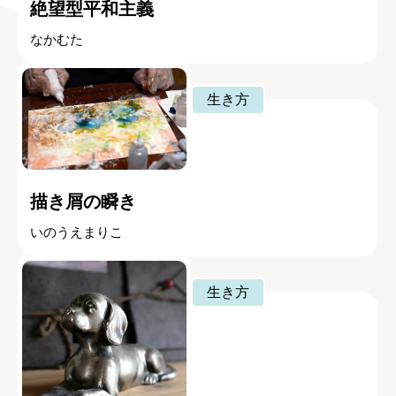
絶望型平和主義
なかむた
生き方
描き屑の瞬き
いのうえまりこ
生き方