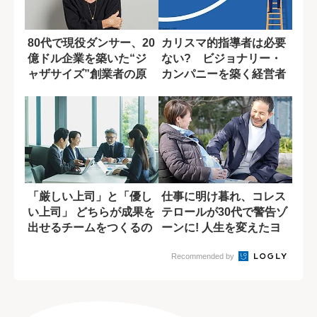
80代で現役ダンサー、20
カリスマ的指導者は必要
億ドル企業を築いた“ジ
ない? ビジョナリー・
ャザサイズ”創業者の原
カンパニーを築く経営者
点
の素質
「厳しい上司」と「優し
仕事に明け暮れ、コレス
い上司」 どちらが成果を
テロールが30代で警告ゾ
出せるチームをつくるの
ーンに! 人生を変えたヨ
か
ガとの出会...
Recommended by