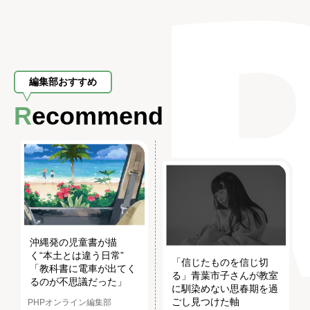
編集部おすすめ
Recommend
沖縄発の児童書が描
く“本土とは違う日常”
「信じたものを信じ切
「教科書に電車が出てく
る」青葉市子さんが教室
るのが不思議だった」
に馴染めない思春期を過
ごし見つけた軸
PHPオンライン編集部