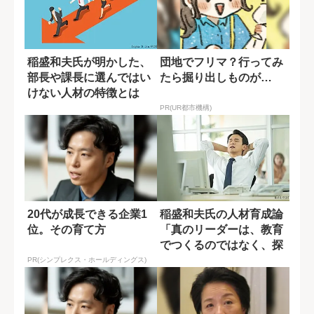
稲盛和夫氏が明かした、
団地でフリマ？行ってみ
部長や課長に選んではい
たら掘り出しものが…
けない人材の特徴とは
PR(UR都市機構)
20代が成長できる企業1
稲盛和夫氏の人材育成論
位。その育て方
「真のリーダーは、教育
でつくるのではなく、探
すもの」
PR(シンプレクス・ホールディングス)