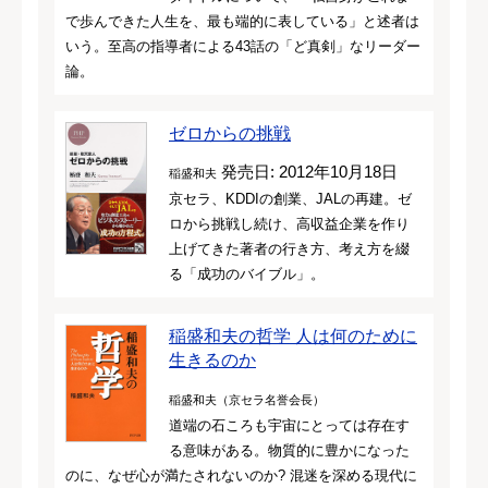
で歩んできた人生を、最も端的に表している」と述者は
いう。至高の指導者による43話の「ど真剣」なリーダー
論。
ゼロからの挑戦
発売日: 2012年10月18日
稲盛和夫
京セラ、KDDIの創業、JALの再建。ゼ
ロから挑戦し続け、高収益企業を作り
上げてきた著者の行き方、考え方を綴
る「成功のバイブル」。
稲盛和夫の哲学 人は何のために
生きるのか
稲盛和夫（京セラ名誉会長）
道端の石ころも宇宙にとっては存在す
る意味がある。物質的に豊かになった
のに、なぜ心が満たされないのか? 混迷を深める現代に