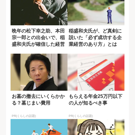
晩年の松下幸之助、本田
稲盛和夫氏が、ど真剣に
宗一郎との出会いで、稲
説いた「必ず成功する企
盛和夫氏が確信した経営
業経営のあり方」とは
者のあるべき姿
お墓の撤去にいくらかか
もらえる年金25万円以下
る？墓じまい費用
の人が知るべき事
PR(くらしの話題)
PR(くらしの話題)