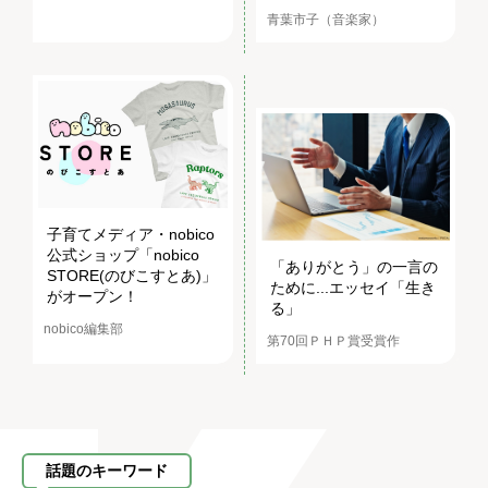
青葉市子（音楽家）
子育てメディア・nobico
公式ショップ「nobico
「ありがとう」の一言の
STORE(のびこすとあ)」
ために...エッセイ「生き
がオープン！
る」
nobico編集部
第70回ＰＨＰ賞受賞作
話題のキーワード