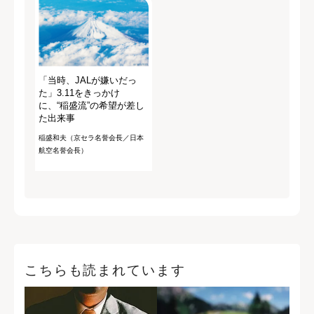
「当時、JALが嫌いだっ
た」3.11をきっかけ
に、“稲盛流”の希望が差し
た出来事
稲盛和夫（京セラ名誉会長／日本
航空名誉会長）
こちらも読まれています