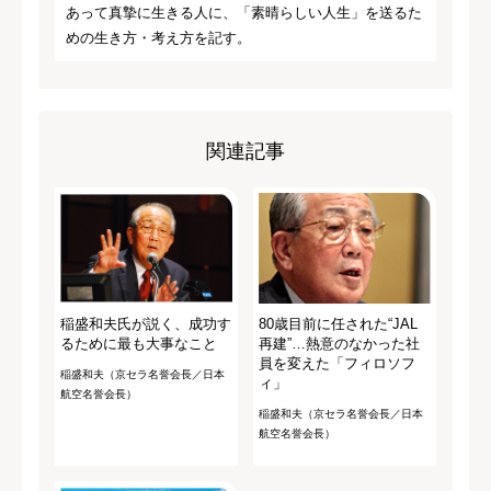
あって真摯に生きる人に、「素晴らしい人生」を送るた
めの生き方・考え方を記す。
関連記事
稲盛和夫氏が説く、成功す
80歳目前に任された“JAL
るために最も大事なこと
再建”…熱意のなかった社
員を変えた「フィロソフ
稲盛和夫（京セラ名誉会長／日本
ィ」
航空名誉会長）
稲盛和夫（京セラ名誉会長／日本
航空名誉会長）