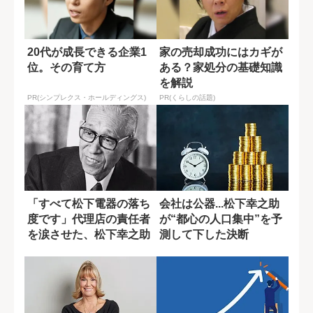
20代が成長できる企業1
家の売却成功にはカギが
位。その育て方
ある？家処分の基礎知識
を解説
PR(シンプレクス・ホールディングス)
PR(くらしの話題)
「すべて松下電器の落ち
会社は公器...松下幸之助
度です」代理店の責任者
が“都心の人口集中”を予
を涙させた、松下幸之助
測して下した決断
の謝罪