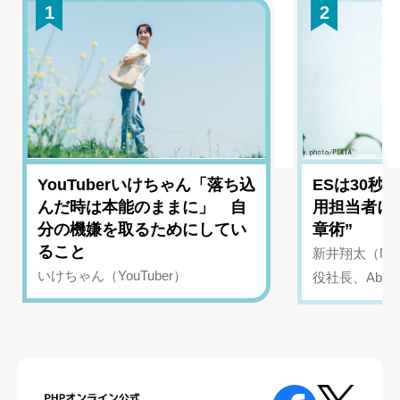
1
2
YouTuberいけちゃん「落ち込
ESは30秒
んだ時は本能のままに」 自
用担当者に
分の機嫌を取るためにしてい
章術”
ること
新井翔太（NIN
いけちゃん（YouTuber）
役社長、Abui