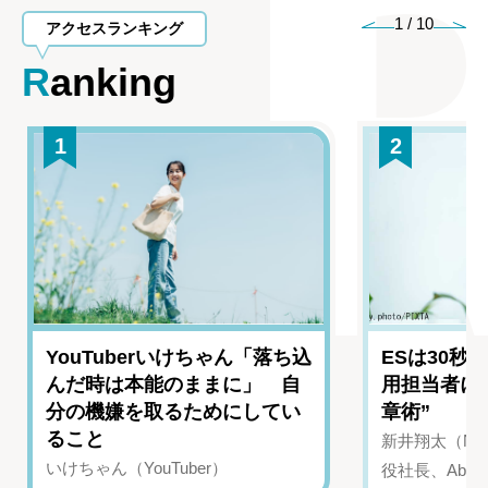
1
/
10
アクセスランキング
Ranking
1
2
YouTuberいけちゃん「落ち込
ESは30秒
んだ時は本能のままに」 自
用担当者に
分の機嫌を取るためにしてい
章術”
ること
新井翔太（NIN
いけちゃん（YouTuber）
役社長、Abui