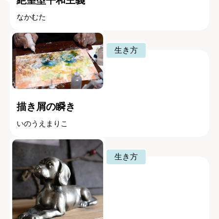
なかむた
生き方
描き屑の瞬き
いのうえまりこ
生き方