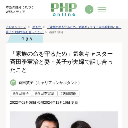
本当の自分に気づく
WEBメディア
PHPオンライン
生き方
「家族の命を守るため」気象キャスター斉田季実治と妻・
英子が夫婦で話し合ったこと
画像1 枚目
生き方
「家族の命を守るため」気象キャスター
斉田季実治と妻・英子が夫婦で話し合っ
たこと
斉田英子（キャリアコンサルタント）
#斉田英子
#斉田季実治
#夫婦関係
2022年02月08日 公開
2024年12月16日 更新