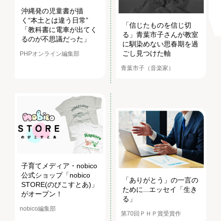
沖縄発の児童書が描
く“本土とは違う日常”
「信じたものを信じ切
「教科書に電車が出てく
る」青葉市子さんが教室
るのが不思議だった」
に馴染めない思春期を過
ごし見つけた軸
PHPオンライン編集部
青葉市子（音楽家）
子育てメディア・nobico
公式ショップ「nobico
「ありがとう」の一言の
STORE(のびこすとあ)」
ために...エッセイ「生き
がオープン！
る」
nobico編集部
第70回ＰＨＰ賞受賞作