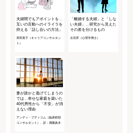
夫婦間でもアポイントを...
「離婚する夫婦」と「しな
互いの言動へのイライラを
い夫婦」…研究から見えた
抑える「話し合いの方法」
その差を分けるもの
斉田英子（キャリアコンサルタン
古宮昇（心理学博士）
ト）
妻が誰かと逃げてしまうの
では…幸せな家庭を築いた
40代男性から「不安」が消
えない理由
アンディ・プディコム（臨床瞑想
コンサルタント）、訳：満園真木