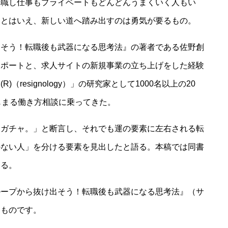
転職し仕事もプライベートもどんどんうまくいく人もい
たとはいえ、新しい道へ踏み出すのは勇気が要るもの。
出そう！転職後も武器になる思考法』の著者である佐野創
サポートと、求人サイトの新規事業の立ち上げをした経験
resignology）」の研究家として1000名以上の20
じまる働き方相談に乗ってきた。
、ガチャ。」と断言し、それでも運の要素に左右される転
かない人」を分ける要素を見出したと語る。本稿では同書
する。
ループから抜け出そう！転職後も武器になる思考法』（サ
たものです。