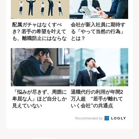
配属ガチャはなくすべ
会社が新入社員に期待す
き? 若手の希望を叶えて
る「やって当然の行為」
も、離職防止にはならな
とは？
い理由
「悩みが尽きず、周囲に
退職代行の利用が年間2
卑屈な人」ほど自分しか
万人超 “若手が離れて
見えていない
いく会社”の共通点
Recommended by