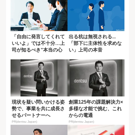
「自由に発言してくれて
出る杭は無視される...
いいよ」では不十分…上
「部下に主体性を求めな
司が知るべき“本当の心
い」上司の本音
理的安全性”と...
現状を疑い問いかける姿
創業125年の課題解決力×
勢で、事業を共に成長さ
多様な才能で挑む、これ
せるパートナーへ
からの電通
PR(dentsu Japan)
PR(dentsu Japan)