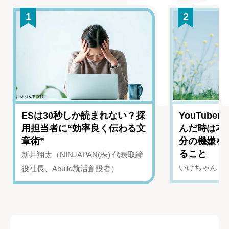
1
2
ESは30秒しか読まれない？採
YouTub
用担当者に“効率良く伝わる文
んだ時は本
章術”
分の機嫌を
ること
新井翔太（NINJAPAN(株) 代表取締
いけちゃん（Yo
役社長、Abuild就活創設者）