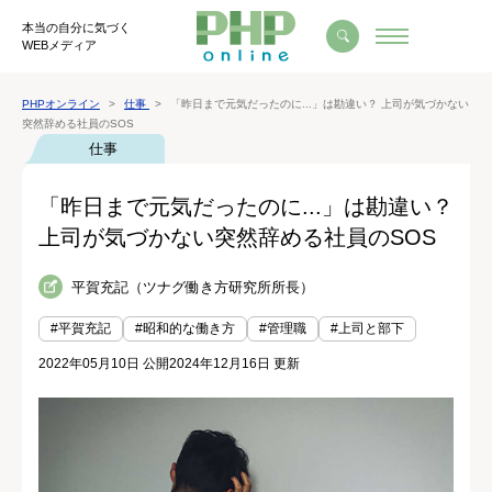
本当の自分に気づく
WEBメディア
PHPオンライン
仕事
「昨日まで元気だったのに...」は勘違い？ 上司が気づかない
突然辞める社員のSOS
仕事
「昨日まで元気だったのに...」は勘違い？
上司が気づかない突然辞める社員のSOS
平賀充記（ツナグ働き方研究所所長）
#平賀充記
#昭和的な働き方
#管理職
#上司と部下
2022年05月10日 公開
2024年12月16日 更新