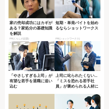
家の売却成功にはカギが
短期・単発バイトを始め
ある？家処分の基礎知識
るならショットワークス
を解説
PR(くらしの話題)
PR(ショットワークス)
「やさしすぎる上司」が
上司に叱られたくない...
有望な若手を退職に追い
「ミスを恐れる若手社
込む
員」が褒められる人材に
変わるには?