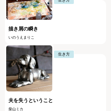
生き方
描き屑の瞬き
いのうえまりこ
生き方
夫を失うということ
柴山ミカ