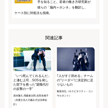
手を知ること。若者の働き方研究家が
彼らの「脳内＝ホンネ」を翻訳し、
ケース別に対処法も指南。
関連記事
「いつ死んでくれるんだ」
｢人がすぐ辞める」チーム
と凄む上司…SOSを発し
の“リーダー”に決定的に足
た部下を救った“退職代行
りないもの
の反撃の一手”
船坂光弘（ホスピタリティ・コン
清水隆久,増森俊太郎,吉田名穂子
サルタント）
（弁護士法人川越みずほ法律会
計）