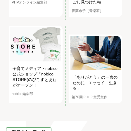
ごし見つけた軸
PHPオンライン編集部
青葉市子（音楽家）
子育てメディア・nobico
公式ショップ「nobico
「ありがとう」の一言の
STORE(のびこすとあ)」
ために...エッセイ「生き
がオープン！
る」
nobico編集部
第70回ＰＨＰ賞受賞作