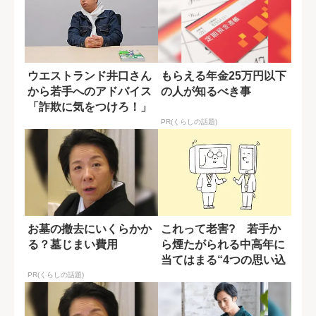
ウエストランド井口さん
もらえる年金25万円以下
から若手へのアドバイス
の人が知るべき事
「詐欺に気をつけろ！」
若者を脅威と...
PR(くらしの話題)
お墓の撤去にいくらかか
これって老害? 若手か
る？墓じまい費用
ら煙たがられる中高年に
当てはまる“4つの思い込
み”
PR(くらしの話題)