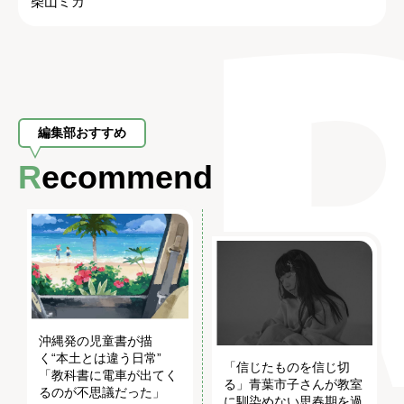
柴山ミカ
編集部おすすめ
Recommend
沖縄発の児童書が描
く“本土とは違う日常”
「信じたものを信じ切
「教科書に電車が出てく
る」青葉市子さんが教室
るのが不思議だった」
に馴染めない思春期を過