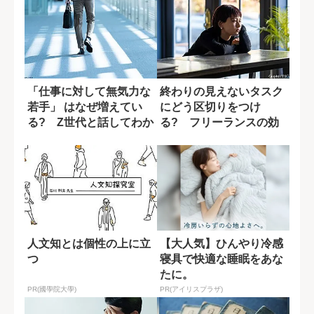
「仕事に対して無気力な
終わりの見えないタスク
若手」 はなぜ増えてい
にどう区切りをつけ
る? Z世代と話してわか
る? フリーランスの効
ったこと
果的な休み方
人文知とは個性の上に立
【大人気】ひんやり冷感
つ
寝具で快適な睡眠をあな
たに。
PR(國學院大學)
PR(アイリスプラザ)