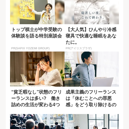
トップ棋士が中学受験の
【大人気】ひんやり冷感
体験談を語る特別座談会
寝具で快適な睡眠をあな
たに。
PR(SAPIX YOZEMI GROUP)
PR(アイリスプラザ)
“貧乏暇なし”状態のフリ
成果主義のフリーランス
ーランスは多い? 働き
は「休むことへの罪悪
詰めの生活が変わる4つ
感」をどう取り除けるの
の考え方
か?