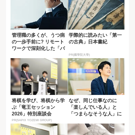
管理職の多くが、うつ病
学際的に読みたい「第一
の一歩手前に? リモート
の古典」日本書紀
ワークで深刻化した「バ
ーンアウト」...
PR(國學院大學)
将棋を学び、将棋から学
なぜ、同じ仕事なのに
ぶ「竜王セッション
「楽しんでいる人」と
2026」特別座談会
「つまらなそうな人」に
分かれるのか?
PR(SAPIX YOZEMI GROUP)