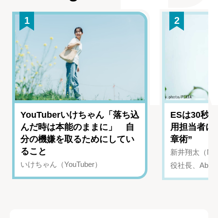
1
2
YouTuberいけちゃん「落ち込
ESは30秒
んだ時は本能のままに」 自
用担当者に
分の機嫌を取るためにしてい
章術”
ること
新井翔太（NIN
いけちゃん（YouTuber）
役社長、Abui