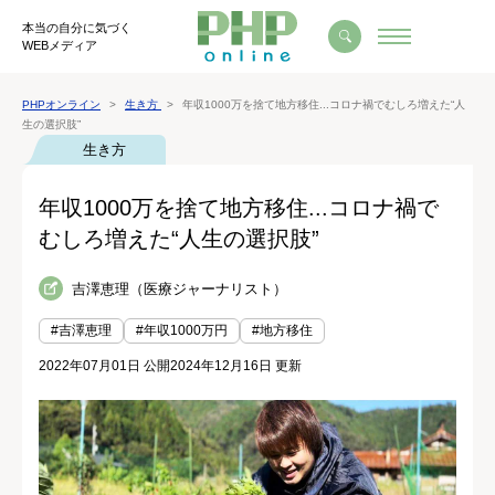
本当の自分に気づく
WEBメディア
PHPオンライン
生き方
年収1000万を捨て地方移住...コロナ禍でむしろ増えた“人
生の選択肢”
生き方
年収1000万を捨て地方移住...コロナ禍で
むしろ増えた“人生の選択肢”
吉澤恵理（医療ジャーナリスト）
#吉澤恵理
#年収1000万円
#地方移住
2022年07月01日 公開
2024年12月16日 更新