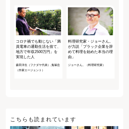
コロナ禍でも動じない「満
料理研究家・ジョーさん。
員電車の通勤生活を捨て、
が力説「ブラック企業を辞
地方で年収2500万円」を
めて料理を始めた本当の理
実現した人
由」
森田洋生（フクダヤ代表）,鬼塚忠
ジョーさん。（料理研究家）
（作家エージェント）
こちらも読まれています