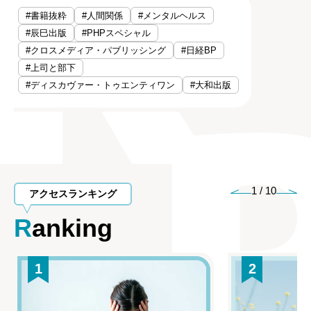
#書籍抜粋
#人間関係
#メンタルヘルス
#辰巳出版
#PHPスペシャル
#クロスメディア・パブリッシング
#日経BP
#上司と部下
#ディスカヴァー・トゥエンティワン
#大和出版
1
/
10
アクセスランキング
Ranking
1
2