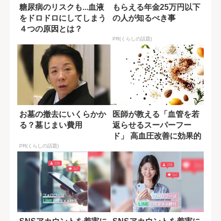
糖尿病のリスクも...血液
もらえる年金25万円以下
をドロドロにしてしまう
の人が知るべき事
４つの原因とは？
PR(くらしの話題)
お墓の撤去にいくらかか
医師が教える「血管を若
る？墓じまい費用
返らせるスーパーフー
ド」 高血圧改善に効果的
な食品も
PR(くらしの話題)