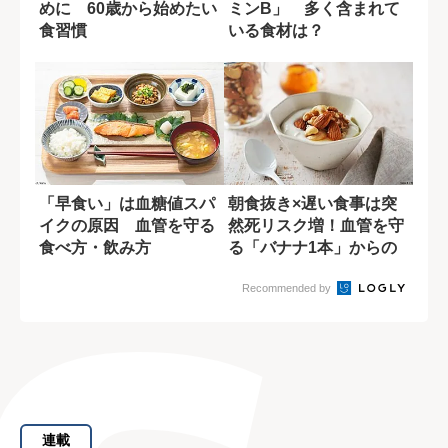
めに 60歳から始めたい
ミンB」 多く含まれて
食習慣
いる食材は？
「早食い」は血糖値スパ
朝食抜き×遅い食事は突
イクの原因 血管を守る
然死リスク増！血管を守
食べ方・飲み方
る「バナナ1本」からの
新習慣
Recommended by
連載