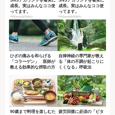
SNSアカウントを着実に
SNSアカウントを着実に
成長。実はみんなココ使
成長。実はみんなココ使
ってます。
ってます。
PR(Dreaw合同会社)
PR(Dreaw合同会社)
ひざの痛みを和らげる
自律神経の専門家が教え
「コラーゲン」 医師が
る「体の不調が起こりに
教える効果的な摂取の方
くくなる」呼吸法
法
90歳まで料理を楽しむた
疲労回復に必須の「ビタ