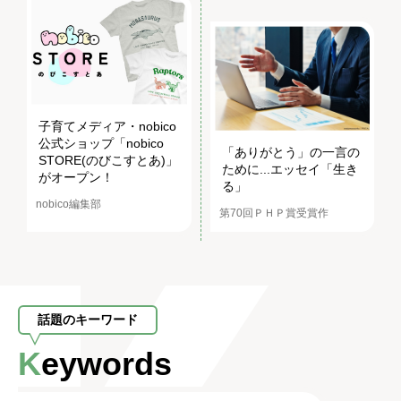
子育てメディア・nobico
公式ショップ「nobico
「ありがとう」の一言の
STORE(のびこすとあ)」
ために...エッセイ「生き
がオープン！
る」
nobico編集部
第70回ＰＨＰ賞受賞作
話題のキーワード
Keywords