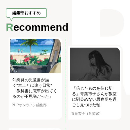
編集部おすすめ
Recommend
沖縄発の児童書が描
く“本土とは違う日常”
「信じたものを信じ切
「教科書に電車が出てく
る」青葉市子さんが教室
るのが不思議だった」
に馴染めない思春期を過
ごし見つけた軸
PHPオンライン編集部
青葉市子（音楽家）