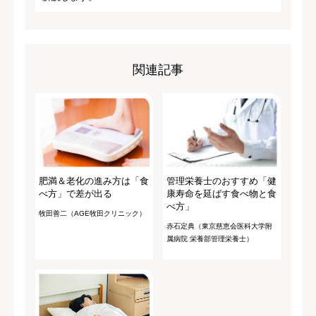
関連記事
肥満＆老化の進み方は「食
管理栄養士のおすすめ「健
べ方」で差が出る
康寿命を延ばす食べ物と食
べ方」
牧田善二（AGE牧田クリニック）
赤石定典（東京慈恵会医科大学附
属病院 栄養部管理栄養士）