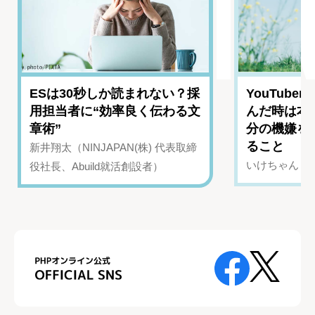
ESは30秒しか読まれない？採
YouTub
用担当者に“効率良く伝わる文
んだ時は本
章術”
分の機嫌を
ること
新井翔太（NINJAPAN(株) 代表取締
いけちゃん（Yo
役社長、Abuild就活創設者）