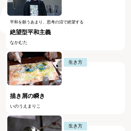
平和を願うあまり、思考の沼で絶望する
絶望型平和主義
なかむた
生き方
描き屑の瞬き
いのうえまりこ
生き方