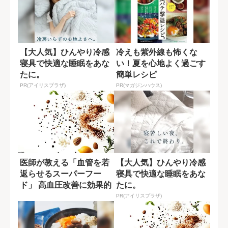
【大人気】ひんやり冷感
冷えも紫外線も怖くな
寝具で快適な睡眠をあな
い！夏を心地よく過ごす
たに。
簡単レシピ
PR(アイリスプラザ)
PR(マガジンハウス)
医師が教える「血管を若
【大人気】ひんやり冷感
返らせるスーパーフー
寝具で快適な睡眠をあな
ド」 高血圧改善に効果的
たに。
な食品も
PR(アイリスプラザ)