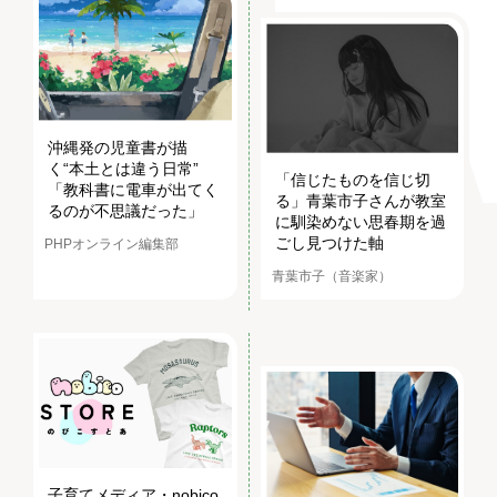
沖縄発の児童書が描
く“本土とは違う日常”
「信じたものを信じ切
「教科書に電車が出てく
る」青葉市子さんが教室
るのが不思議だった」
に馴染めない思春期を過
ごし見つけた軸
PHPオンライン編集部
青葉市子（音楽家）
子育てメディア・nobico