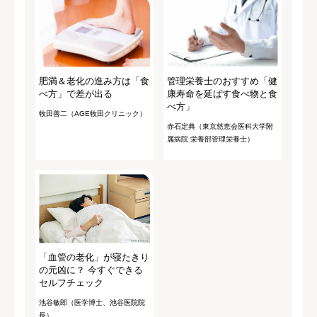
肥満＆老化の進み方は「食
管理栄養士のおすすめ「健
べ方」で差が出る
康寿命を延ばす食べ物と食
べ方」
牧田善二（AGE牧田クリニック）
赤石定典（東京慈恵会医科大学附
属病院 栄養部管理栄養士）
「血管の老化」が寝たきり
の元凶に？ 今すぐできる
セルフチェック
池谷敏郎（医学博士、池谷医院院
長）