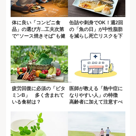
体に良い「コンビニ食
缶詰や刺身でOK！週2回
品」の選び方...工夫次第
の「魚の日」が中性脂肪
で“ソース焼きそば”も健
を減らし死亡リスクを下
康的に
げる
疲労回復に必須の「ビタ
医師が教える「熱中症に
ミンB」 多く含まれて
なりやすい人」の特徴
いる食材は？
高齢者に加えて注意すべ
きなのは?