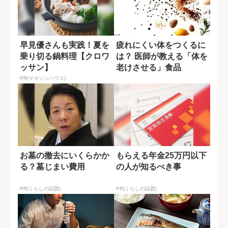
早見優さんも実践！夏を
疲れにくい体をつくるに
乗り切る鍋料理【クロワ
は？ 医師が教える「体を
ッサン】
老けさせる」食品
PR(マガジンハウス)
お墓の撤去にいくらかか
もらえる年金25万円以下
る？墓じまい費用
の人が知るべき事
PR(くらしの話題)
PR(くらしの話題)