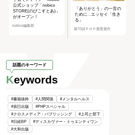
公式ショップ「nobico
「ありがとう」の一言の
STORE(のびこすとあ)」
ために...エッセイ「生き
がオープン！
る」
nobico編集部
第70回ＰＨＰ賞受賞作
話題のキーワード
Keywords
#書籍抜粋
#人間関係
#メンタルヘルス
#辰巳出版
#PHPスペシャル
#クロスメディア・パブリッシング
#上司と部下
#日経BP
#ディスカヴァー・トゥエンティワン
#大和出版