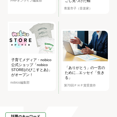
ごし見つけた軸
PHPオンライン編集部
青葉市子（音楽家）
子育てメディア・nobico
公式ショップ「nobico
「ありがとう」の一言の
STORE(のびこすとあ)」
ために...エッセイ「生き
がオープン！
る」
nobico編集部
第70回ＰＨＰ賞受賞作
話題のキーワード