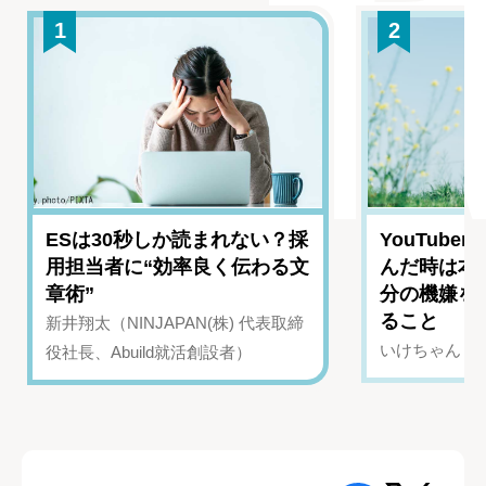
1
2
ESは30秒しか読まれない？採
YouTub
用担当者に“効率良く伝わる文
んだ時は本
章術”
分の機嫌を
ること
新井翔太（NINJAPAN(株) 代表取締
いけちゃん（Yo
役社長、Abuild就活創設者）