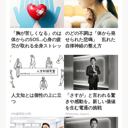
「胸が苦しくなる」のは
のどの不調は「体から発
体からのSOS...心身の疲
せられた悲鳴」 乱れた
労が取れる全身ストレッ
自律神経の整え方
チ
人文知とは個性の上に立
「さすが」と言われる驚
つ
きや感動を。新しい価値
を生む電通の挑戦
PR(國學院大學)
PR(dentsu Japan)