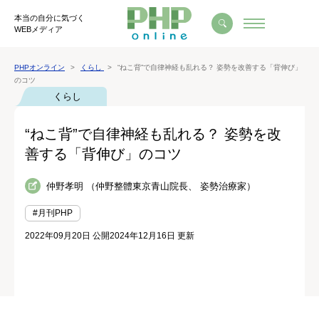
本当の自分に気づく
WEBメディア
PHPオンライン
くらし
“ねこ背”で自律神経も乱れる？ 姿勢を改善する「背伸び」
のコツ
くらし
“ねこ背”で自律神経も乱れる？ 姿勢を改
善する「背伸び」のコツ
仲野孝明 （仲野整體東京青山院長、 姿勢治療家）
#月刊PHP
2022年09月20日 公開
2024年12月16日 更新