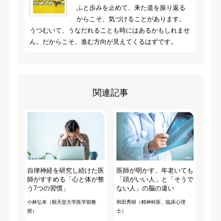
ふと歩みを止めて、来た道を振り返る
からこそ、気づけることがあります。
うつむいて、うなだれることも時にはあるかもしれませ
ん。だからこそ、進む方向が見えてくるはずです。
関連記事
自律神経を研究し続けた医
医師が明かす、年老いても
師がすすめる「心と体が整
「頭がいい人」と「そうで
う7つの習慣」
ない人」の脳の違い
小林弘幸（順天堂大学医学部教
和田秀樹（精神科医、臨床心理
授）
士）