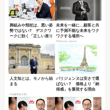
脚組みや頬杖は、悪い姿
未来を一緒に…顧客と共
勢ではない? デスクワ
に予測不能な未来をワク
ークに効く「正しい座り
ワクする場所へ
方」
PR(dentsu Japan)
人文知とは、モノから始
パリジェンヌは安さで選
まる
ばない？ 価格より「納
得感」を重視する理由
PR(國學院大學)