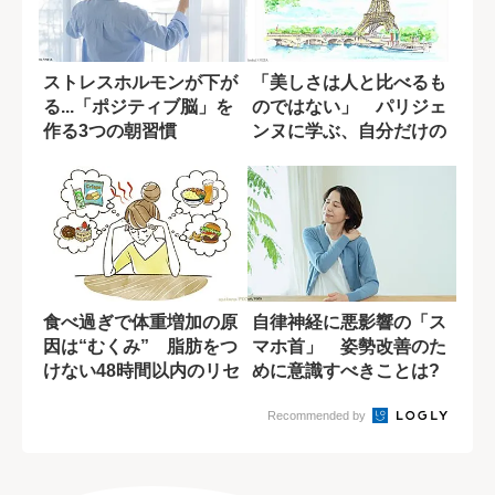
ストレスホルモンが下が
「美しさは人と比べるも
る...「ポジティブ脳」を
のではない」 パリジェ
作る3つの朝習慣
ンヌに学ぶ、自分だけの
美意識
食べ過ぎで体重増加の原
自律神経に悪影響の「ス
因は“むくみ” 脂肪をつ
マホ首」 姿勢改善のた
けない48時間以内のリセ
めに意識すべきことは?
ット法
Recommended by