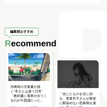
編集部おすすめ
Recommend
沖縄発の児童書が描
く“本土とは違う日常”
「信じたものを信じ切
「教科書に電車が出てく
る」青葉市子さんが教室
るのが不思議だった」
に馴染めない思春期を過