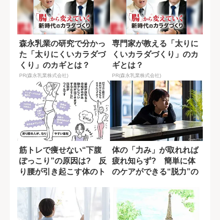
森永乳業の研究で分かっ
専門家が教える「太りに
た「太りにくいカラダづ
くいカラダづくり」のカ
くり」のカギとは？
ギとは？
PR(森永乳業株式会社)
PR(森永乳業株式会社)
筋トレで痩せない“下腹
体の「力み」が取れれば
ぽっこり”の原因は? 反
疲れ知らず? 簡単に体
り腰が引き起こす体のト
のケアができる“脱力”の
ラブル
効果