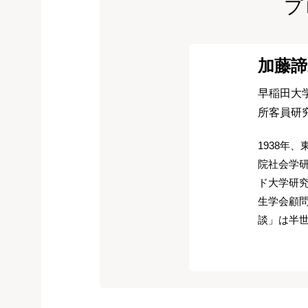
プ
加藤諦
早稲田大
所客員研
1938年
院社会学研
ド大学研
生学会顧
談」は半