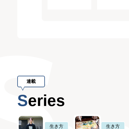
連載
Series
生き方
生き方