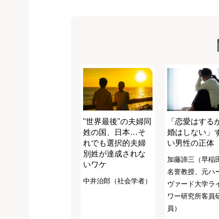
"世界最後"の夫婦同
「恋愛はする
姓の国、日本…そ
婚はしない」
れでも選択的夫婦
い男性の正体
別姓が達成されな
加藤諦三（早稲
いワケ
名誉教授、元ハ
中井治郎（社会学者）
ヴァード大学ラ
ワー研究所客員
員）