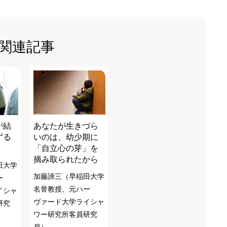
関連記事
が結
あなたが生きづら
ずる
いのは、幼少期に
「自立心の芽」を
摘み取られたから
田大学
加藤諦三（早稲田大学
ー
名誉教授、元ハー
イシャ
ヴァード大学ライシャ
研究
ワー研究所客員研究