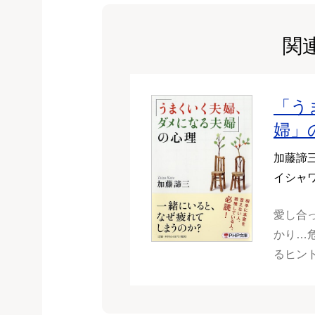
関
「う
婦」
加藤諦
イシャ
愛し合
かり…
るヒン