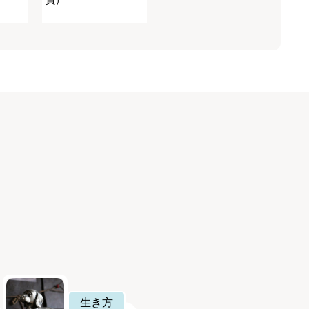
員）
生き方