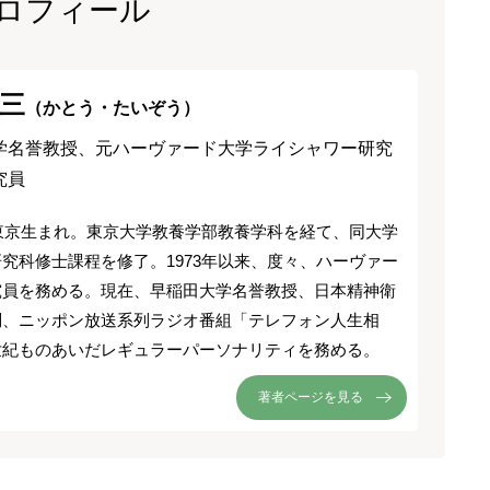
ロフィール
三
（かとう・たいぞう）
学名誉教授、元ハーヴァード大学ライシャワー研究
究員
、東京生まれ。東京大学教養学部教養学科を経て、同大学
究科修士課程を修了。1973年以来、度々、ハーヴァー
究員を務める。現在、早稲田大学名誉教授、日本精神衛
問、ニッポン放送系列ラジオ番組「テレフォン人生相
世紀ものあいだレギュラーパーソナリティを務める。
著者ページを見る