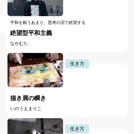
平和を願うあまり、思考の沼で絶望する
絶望型平和主義
なかむた
生き方
描き屑の瞬き
いのうえまりこ
生き方