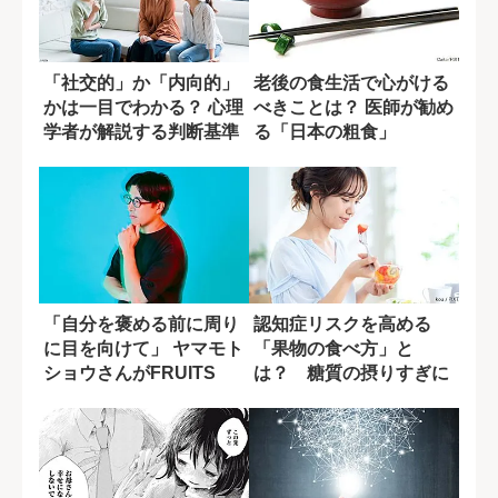
「社交的」か「内向的」
老後の食生活で心がける
かは一目でわかる？ 心理
べきことは？ 医師が勧め
学者が解説する判断基準
る「日本の粗食」
「自分を褒める前に周り
認知症リスクを高める
に目を向けて」 ヤマモト
「果物の食べ方」と
ショウさんがFRUITS
は？ 糖質の摂りすぎに
ZIPP...
潜む盲点