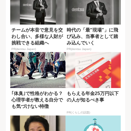
チームが本音で意見を交
時代の「最"現場"」に飛
わし合い、多様な人財が
び込み、当事者として踏
挑戦できる組織へ
み込んでいく
PR(dentsu Japan)
PR(dentsu Japan)
｢体臭｣で性格がわかる？
もらえる年金25万円以下
心理学者が教える自分で
の人が知るべき事
も気づけない特徴
PR(くらしの話題)