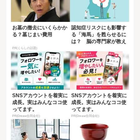
お墓の撤去にいくらかか
認知症リスクにも影響す
る？墓じまい費用
る「海馬」を甦らせるに
は？ 脳の専門家が教え
る運動習慣
PR(くらしの話題)
SNSアカウントを着実に
SNSアカウントを着実に
成長。実はみんなココ使
成長。実はみんなココ使
ってます。
ってます。
PR(Dreaw合同会社)
PR(Dreaw合同会社)