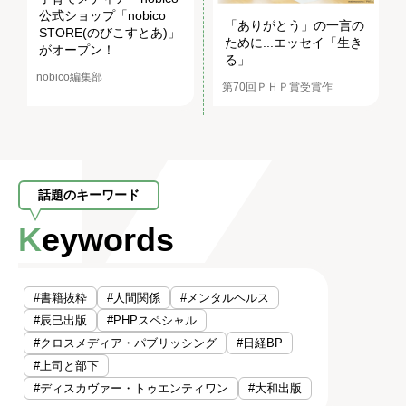
公式ショップ「nobico
「ありがとう」の一言の
STORE(のびこすとあ)」
ために...エッセイ「生き
がオープン！
る」
nobico編集部
第70回ＰＨＰ賞受賞作
話題のキーワード
Keywords
#書籍抜粋
#人間関係
#メンタルヘルス
#辰巳出版
#PHPスペシャル
#クロスメディア・パブリッシング
#日経BP
#上司と部下
#ディスカヴァー・トゥエンティワン
#大和出版