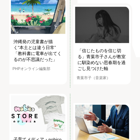
沖縄発の児童書が描
く“本土とは違う日常”
「信じたものを信じ切
「教科書に電車が出てく
る」青葉市子さんが教室
るのが不思議だった」
に馴染めない思春期を過
ごし見つけた軸
PHPオンライン編集部
青葉市子（音楽家）
子育てメディア・nobico