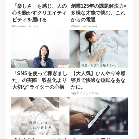
「楽しさ」を感じ、人の
創業125年の課題解決力×
心を動かすクリエイティ
多様な才能で挑む、これ
ビティを届ける
からの電通
PR(dentsu Japan)
PR(dentsu Japan)
「SNSを使って稼ぎまし
【大人気】ひんやり冷感
た」の実際 収益化より
寝具で快適な睡眠をあな
大切な“ライターの心構
たに。
え”
PR(アイリスプラザ)