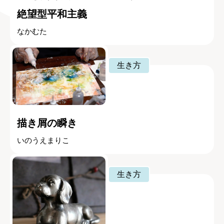
絶望型平和主義
なかむた
生き方
描き屑の瞬き
いのうえまりこ
生き方