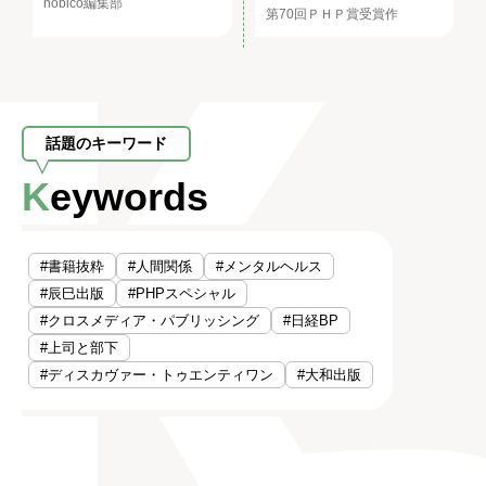
nobico編集部
第70回ＰＨＰ賞受賞作
話題のキーワード
Keywords
#書籍抜粋
#人間関係
#メンタルヘルス
#辰巳出版
#PHPスペシャル
#クロスメディア・パブリッシング
#日経BP
#上司と部下
#ディスカヴァー・トゥエンティワン
#大和出版