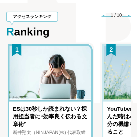
1
/
10
アクセスランキング
Ranking
1
2
ESは30秒しか読まれない？採
YouTub
用担当者に“効率良く伝わる文
んだ時は本
章術”
分の機嫌を
ること
新井翔太（NINJAPAN(株) 代表取締