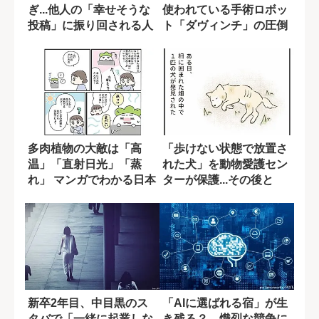
ぎ...他人の「幸せそうな
使われている手術ロボッ
投稿」に振り回される人
ト「ダヴィンチ」の圧倒
の危うい心...
的戦略と...
多肉植物の大敵は「高
「歩けない状態で放置さ
温」「直射日光」「蒸
れた犬」を動物愛護セン
れ」 マンガでわかる日本
ターが保護...その後と
の夏の乗り越え方
は?【たまさ...
新卒2年目、中目黒のス
「AIに選ばれる宿」が生
タバで「一緒に起業しな
き残る？ 熾烈な競争に