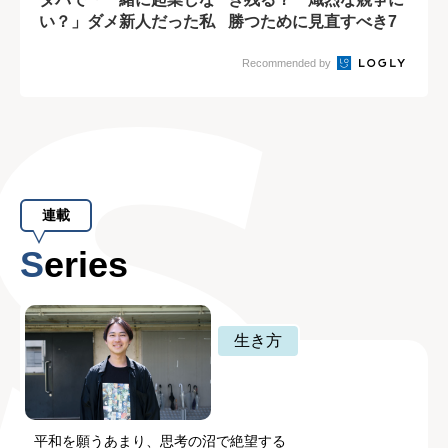
い？」ダメ新人だった私
勝つために見直すべき7
が25万人登録...
つのポイント
Recommended by
連載
Series
生き方
平和を願うあまり、思考の沼で絶望する