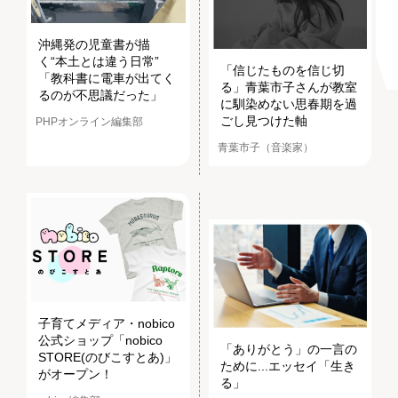
沖縄発の児童書が描
く“本土とは違う日常”
「信じたものを信じ切
「教科書に電車が出てく
る」青葉市子さんが教室
るのが不思議だった」
に馴染めない思春期を過
ごし見つけた軸
PHPオンライン編集部
青葉市子（音楽家）
子育てメディア・nobico
公式ショップ「nobico
「ありがとう」の一言の
STORE(のびこすとあ)」
ために...エッセイ「生き
がオープン！
る」