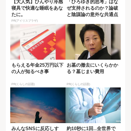
【大人気】ひんやり冷感
「ひろゆき的思考」はな
寝具で快適な睡眠をあな
ぜ支持されるのか？論破
たに。
と陰謀論の意外な共通点
PR(アイリスプラザ)
もらえる年金25万円以下
お墓の撤去にいくらかか
の人が知るべき事
る？墓じまい費用
PR(くらしの話題)
PR(くらしの話題)
みんなSNSに反応しす
約10秒に1回...全世界で