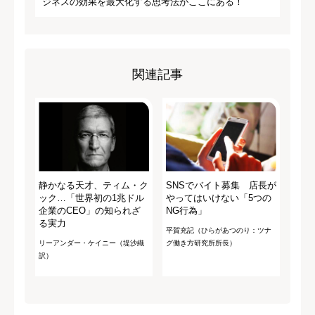
ジネスの効果を最大化する思考法がここにある！
関連記事
静かなる天才、ティム・ク
SNSでバイト募集 店長が
ック…「世界初の1兆ドル
やってはいけない「5つの
企業のCEO」の知られざ
NG行為」
る実力
平賀充記（ひらがあつのり：ツナ
リーアンダー・ケイニー（堤沙織
グ働き方研究所所長）
訳）