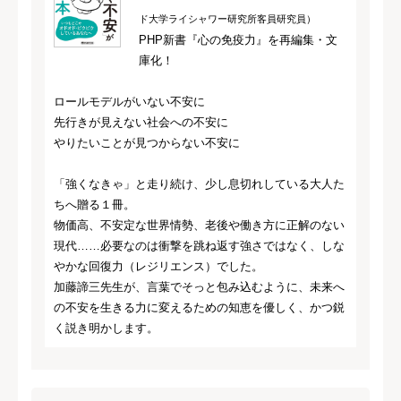
ド大学ライシャワー研究所客員研究員）
PHP新書『心の免疫力』を再編集・文
庫化！
ロールモデルがいない不安に
先行きが見えない社会への不安に
やりたいことが見つからない不安に
「強くなきゃ」と走り続け、少し息切れしている大人た
ちへ贈る１冊。
物価高、不安定な世界情勢、老後や働き方に正解のない
現代……必要なのは衝撃を跳ね返す強さではなく、しな
やかな回復力（レジリエンス）でした。
加藤諦三先生が、言葉でそっと包み込むように、未来へ
の不安を生きる力に変えるための知恵を優しく、かつ鋭
く説き明かします。