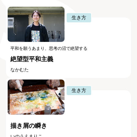
生き方
平和を願うあまり、思考の沼で絶望する
絶望型平和主義
なかむた
生き方
描き屑の瞬き
いのうえまりこ