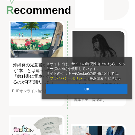
Recommend
当サイトでは、サイトの利便性向上のため、クッ
沖縄発の児童書が描
キー(Cookie)を使用しています。
く“本土とは違う日常”
「信じたものを信じ切
サイトのクッキー(Cookie)の使用に関しては、
「教科書に電車が出てく
「
プライバシーポリシー
」をお読みください。
る」青葉市子さんが教室
るのが不思議だった」
に馴染めない思春期を過
OK
ごし見つけた軸
PHPオンライン編集部
青葉市子（音楽家）