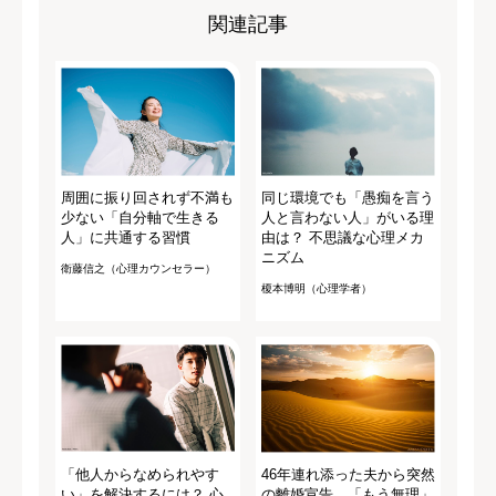
関連記事
周囲に振り回されず不満も
同じ環境でも「愚痴を言う
少ない「自分軸で生きる
人と言わない人」がいる理
人」に共通する習慣
由は？ 不思議な心理メカ
ニズム
衛藤信之（心理カウンセラー）
榎本博明（心理学者）
「他人からなめられやす
46年連れ添った夫から突然
い」を解決するには？ 心
の離婚宣告 「もう無理」