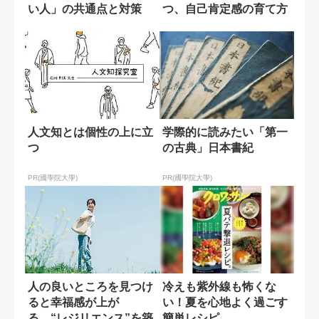
い人」の共通点と対策
つ、自己肯定感の育て方
人文知とは個性の上に立
学際的に読みたい「第一
つ
の古典」日本書紀
PR(國學院大學)
PR(國學院大學)
人の良いところを見つけ
冷えも紫外線も怖くな
ると幸福感が上が
い！夏を心地よく過ごす
る “レジリエンス”を築
簡単レシピ