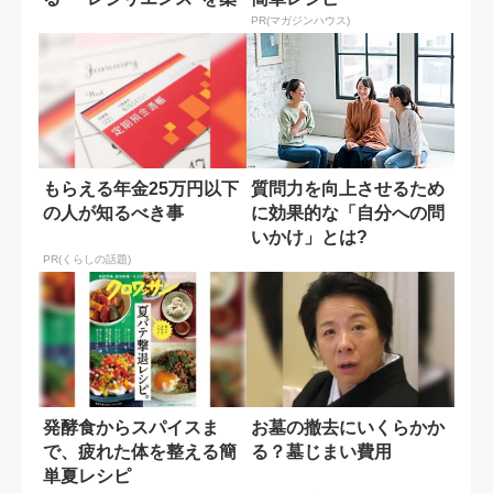
く身近な方法
PR(マガジンハウス)
もらえる年金25万円以下
質問力を向上させるため
の人が知るべき事
に効果的な「自分への問
いかけ」とは?
PR(くらしの話題)
発酵食からスパイスま
お墓の撤去にいくらかか
で、疲れた体を整える簡
る？墓じまい費用
単夏レシピ