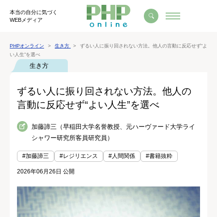
本当の自分に気づく
WEBメディア
PHPオンライン
生き方
ずるい人に振り回されない方法。他人の言動に反応せず“よ
い人生”を選べ
生き方
ずるい人に振り回されない方法。他人の
言動に反応せず“よい人生”を選べ
加藤諦三（早稲田大学名誉教授、元ハーヴァード大学ライ
シャワー研究所客員研究員）
#加藤諦三
#レジリエンス
#人間関係
#書籍抜粋
2026年06月26日 公開