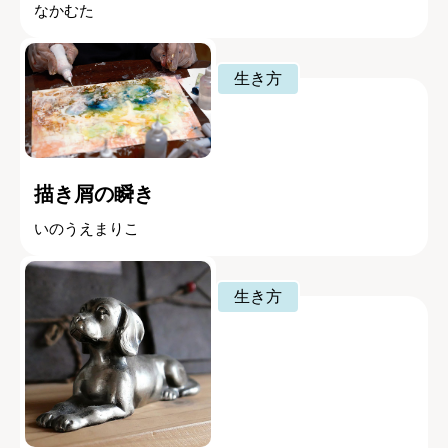
なかむた
生き方
描き屑の瞬き
いのうえまりこ
生き方