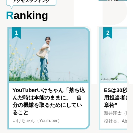
アクセスランキング
Ranking
1
2
YouTuberいけちゃん「落ち込
ESは30秒
んだ時は本能のままに」 自
用担当者に
分の機嫌を取るためにしてい
章術”
ること
新井翔太（NIN
いけちゃん（YouTuber）
役社長、Abui