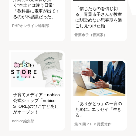
く“本土とは違う日常”
「信じたものを信じ切
「教科書に電車が出てく
る」青葉市子さんが教室
るのが不思議だった」
に馴染めない思春期を過
ごし見つけた軸
PHPオンライン編集部
青葉市子（音楽家）
子育てメディア・nobico
公式ショップ「nobico
「ありがとう」の一言の
STORE(のびこすとあ)」
ために...エッセイ「生き
がオープン！
る」
nobico編集部
第70回ＰＨＰ賞受賞作