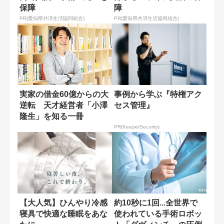
保障
障
PR(愛知県共済生活協同組合)
PR(愛知県共済生活協同組合)
実家の借金60億からの大
事例から学ぶ『特権アク
逆転 天才経営者「小澤
セス管理』
隆生」を知る一冊
PR(KeeperSecurity)
【大人気】ひんやり冷感
約10秒に1回...全世界で
寝具で快適な睡眠をあな
使われている手術ロボッ