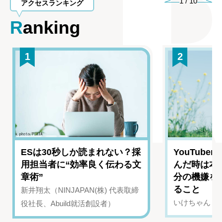
1
/
10
アクセスランキング
Ranking
1
2
ESは30秒しか読まれない？採
YouTub
用担当者に“効率良く伝わる文
んだ時は本
章術”
分の機嫌を
ること
新井翔太（NINJAPAN(株) 代表取締
いけちゃん（Yo
役社長、Abuild就活創設者）