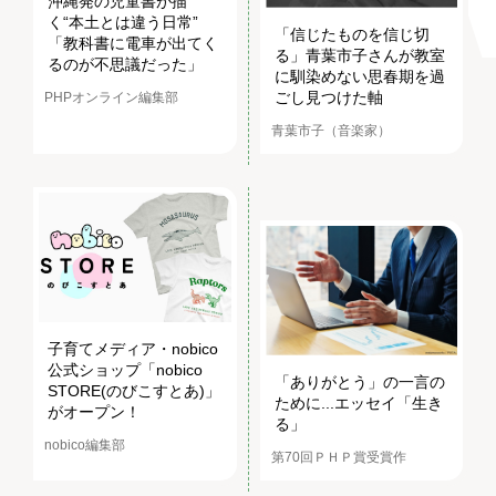
沖縄発の児童書が描
く“本土とは違う日常”
「信じたものを信じ切
「教科書に電車が出てく
る」青葉市子さんが教室
るのが不思議だった」
に馴染めない思春期を過
ごし見つけた軸
PHPオンライン編集部
青葉市子（音楽家）
子育てメディア・nobico
公式ショップ「nobico
「ありがとう」の一言の
STORE(のびこすとあ)」
ために...エッセイ「生き
がオープン！
る」
nobico編集部
第70回ＰＨＰ賞受賞作