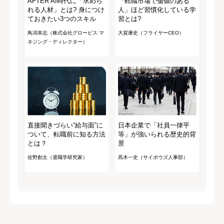
AFTER AI時代に「求めら
「転職市場で価値のある
れる人材」とは? 身につけ
人」ほど習慣化している学
ておきたい3つのスキル
習とは?
鳥潟幸志（株式会社グロービス マ
大賀康史（フライヤーCEO）
ネジング・ディレクター）
直接聞きづらい“給与面”に
日本企業で「社員一律平
ついて、転職前に知る方法
等」が強いられる歴史的背
とは？
景
佐野創太（退職学研究家）
髙木一史（サイボウズ人事部）