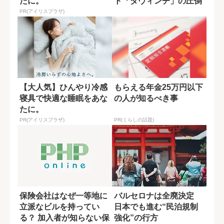
たに。
ト「ダヴィンチ」の圧倒
的戦略と...
PR(アイリスプラザ)
【大人気】ひんやり冷感
もらえる年金25万円以下
寝具で快適な睡眠をあな
の人が知るべき事
たに。
PR(アイリスプラザ)
PR(くらしの話題)
保険会社はなぜ一等地に
バルセロナは全廃決定
立派なビルを持ってい
日本でも進む“民泊規制
る？ 加入者が知らない保
強化”の行方