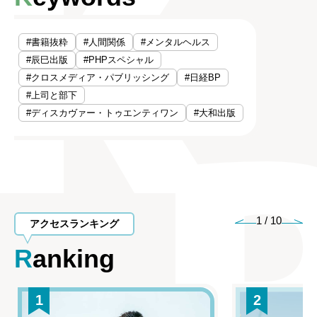
#書籍抜粋
#人間関係
#メンタルヘルス
#辰巳出版
#PHPスペシャル
#クロスメディア・パブリッシング
#日経BP
#上司と部下
#ディスカヴァー・トゥエンティワン
#大和出版
1
/
10
アクセスランキング
Ranking
1
2