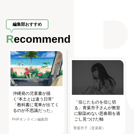
編集部おすすめ
Recommend
沖縄発の児童書が描
く“本土とは違う日常”
「信じたものを信じ切
「教科書に電車が出てく
る」青葉市子さんが教室
るのが不思議だった」
に馴染めない思春期を過
ごし見つけた軸
PHPオンライン編集部
青葉市子（音楽家）