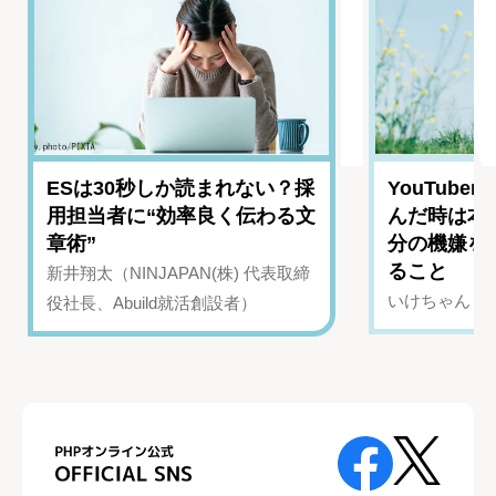
ESは30秒しか読まれない？採
YouTub
用担当者に“効率良く伝わる文
んだ時は本
章術”
分の機嫌を
ること
新井翔太（NINJAPAN(株) 代表取締
いけちゃん（Yo
役社長、Abuild就活創設者）