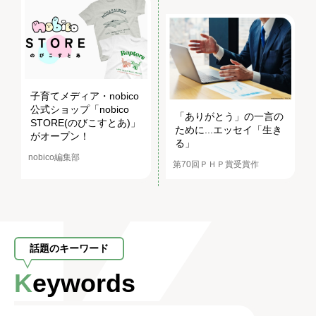
子育てメディア・nobico
公式ショップ「nobico
「ありがとう」の一言の
STORE(のびこすとあ)」
ために...エッセイ「生き
がオープン！
る」
nobico編集部
第70回ＰＨＰ賞受賞作
話題のキーワード
Keywords