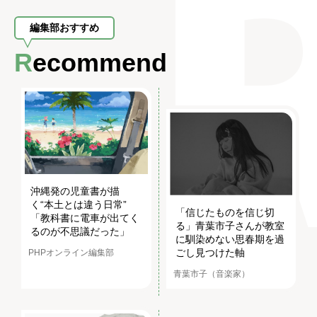
編集部おすすめ
Recommend
沖縄発の児童書が描
く“本土とは違う日常”
「信じたものを信じ切
「教科書に電車が出てく
る」青葉市子さんが教室
るのが不思議だった」
に馴染めない思春期を過
ごし見つけた軸
PHPオンライン編集部
青葉市子（音楽家）