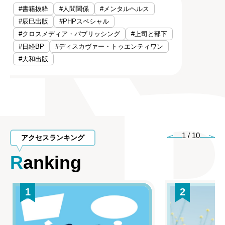
#書籍抜粋
#人間関係
#メンタルヘルス
#辰巳出版
#PHPスペシャル
#クロスメディア・パブリッシング
#上司と部下
#日経BP
#ディスカヴァー・トゥエンティワン
#大和出版
1
/
10
アクセスランキング
Ranking
1
2