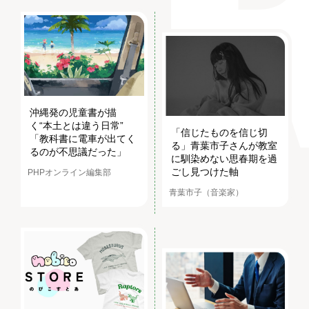
沖縄発の児童書が描
く“本土とは違う日常”
「信じたものを信じ切
「教科書に電車が出てく
る」青葉市子さんが教室
るのが不思議だった」
に馴染めない思春期を過
ごし見つけた軸
PHPオンライン編集部
青葉市子（音楽家）