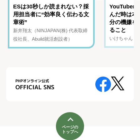
ESは30秒しか読まれない？採
YouTub
用担当者に“効率良く伝わる文
んだ時は本
章術”
分の機嫌を
ること
新井翔太（NINJAPAN(株) 代表取締
いけちゃん（Yo
役社長、Abuild就活創設者）
ページの
トップへ