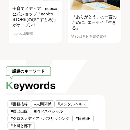
子育てメディア・nobico
公式ショップ「nobico
「ありがとう」の一言の
STORE(のびこすとあ)」
ために...エッセイ「生き
がオープン！
る」
nobico編集部
第70回ＰＨＰ賞受賞作
話題のキーワード
Keywords
#書籍抜粋
#人間関係
#メンタルヘルス
#辰巳出版
#PHPスペシャル
#クロスメディア・パブリッシング
#日経BP
#上司と部下