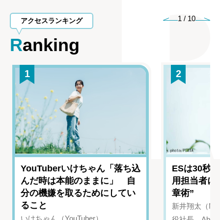
1
/
10
アクセスランキング
Ranking
1
2
YouTuberいけちゃん「落ち込
ESは30秒
んだ時は本能のままに」 自
用担当者に
分の機嫌を取るためにしてい
章術”
ること
新井翔太（NIN
いけちゃん（YouTuber）
役社長、Abui