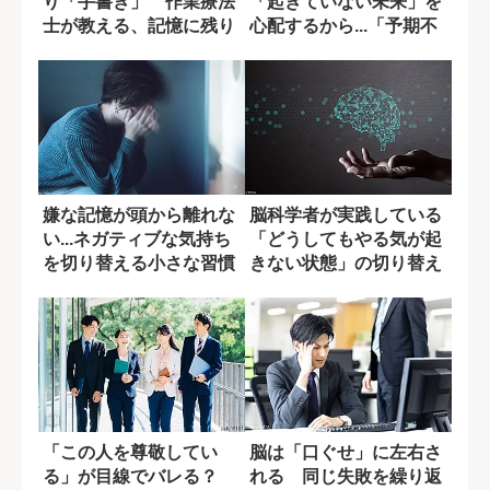
り「手書き」 作業療法
「起きていない未来」を
士が教える、記憶に残り
心配するから...「予期不
やすい4つのノ...
安」を乗り越...
嫌な記憶が頭から離れな
脳科学者が実践している
い...ネガティブな気持ち
「どうしてもやる気が起
を切り替える小さな習慣
きない状態」の切り替え
方
「この人を尊敬してい
脳は「口ぐせ」に左右さ
る」が目線でバレる？
れる 同じ失敗を繰り返