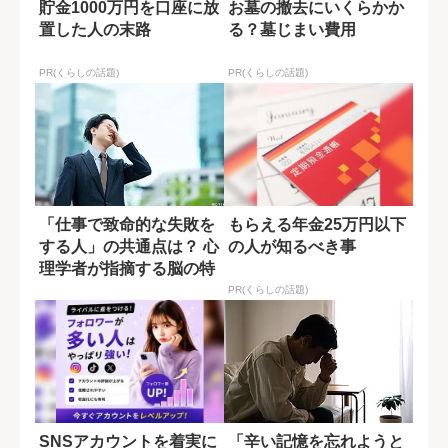
貯金1000万円を口座に放
お墓の撤去にいくらかか
置した人の末路
る？墓じまい費用
PR(くらしの話題)
PR(くらしの話題)
「仕事で致命的な失敗を
もらえる年金25万円以下
する人」の共通点は？ 心
の人が知るべき事
理学者が指摘する脳の特
性
PR(くらしの話題)
SNSアカウントを着実に
「辛い記憶を忘れようと