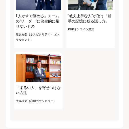
｢人がすぐ辞める」チーム
“教え上手な人”が使う「相
の“リーダー”に決定的に足
手の記憶に残る話し方」
りないもの
PHPオンライン衆知
船坂光弘（ホスピタリティ・コン
サルタント）
「ずるい人」を寄せつけな
い方法
大嶋信頼（心理カウンセラー）