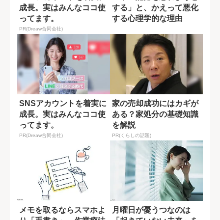
成長。実はみんなココ使
する」と、かえって悪化
ってます。
する心理学的な理由
PR(Dreaw合同会社)
SNSアカウントを着実に
家の売却成功にはカギが
成長。実はみんなココ使
ある？家処分の基礎知識
ってます。
を解説
PR(Dreaw合同会社)
PR(くらしの話題)
メモを取るならスマホよ
月曜日が憂うつなのは