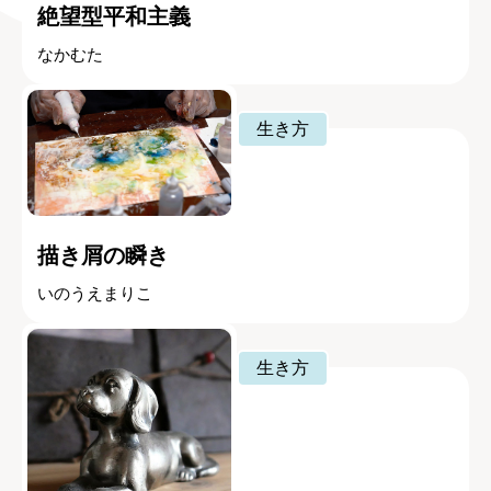
絶望型平和主義
なかむた
生き方
描き屑の瞬き
いのうえまりこ
生き方