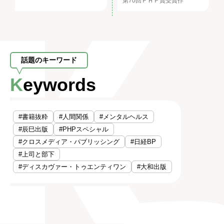
第70回ＰＨＰ賞受賞作
話題のキーワード
Keywords
#書籍抜粋
#人間関係
#メンタルヘルス
#辰巳出版
#PHPスペシャル
#クロスメディア・パブリッシング
#日経BP
#上司と部下
#ディスカヴァー・トゥエンティワン
#大和出版