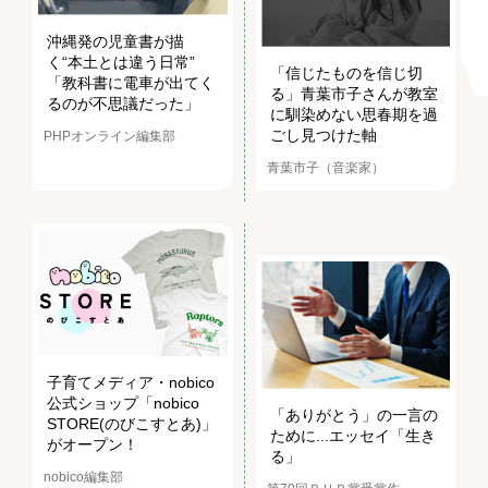
沖縄発の児童書が描
く“本土とは違う日常”
「信じたものを信じ切
「教科書に電車が出てく
る」青葉市子さんが教室
るのが不思議だった」
に馴染めない思春期を過
ごし見つけた軸
PHPオンライン編集部
青葉市子（音楽家）
子育てメディア・nobico
公式ショップ「nobico
「ありがとう」の一言の
STORE(のびこすとあ)」
ために...エッセイ「生き
がオープン！
る」
nobico編集部