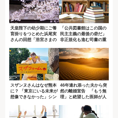
天皇陛下の幼少期にご養
「公共図書館はこの国の
育掛りをつとめた浜尾実
民主主義の最後の砦だ」
さんの回想「浩宮さまの
非正規化も進む司書の重
幼稚園ご入園ま...
要な役割
スザンヌさんはなぜ熊本
46年連れ添った夫から突
に？ 「東京にいる未来が
然の離婚宣告 「もう無
想像できなかった」シン
理」と絶望した医師が人
グルマザーの...
生を立て直す...