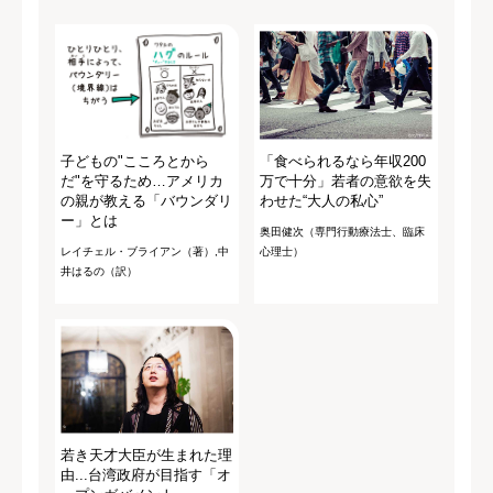
子どもの"こころとから
「食べられるなら年収200
だ"を守るため…アメリカ
万で十分」若者の意欲を失
の親が教える「バウンダリ
わせた“大人の私心”
ー」とは
奥田健次（専門行動療法士、臨床
レイチェル・ブライアン（著）,中
心理士）
井はるの（訳）
若き天才大臣が生まれた理
由...台湾政府が目指す「オ