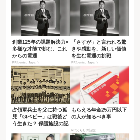
創業125年の課題解決力×
「さすが」と言われる驚
多様な才能で挑む、これ
きや感動を。新しい価値
からの電通
を生む電通の挑戦
PR(dentsu Japan)
PR(dentsu Japan)
占領軍兵士を父に持つ孤
もらえる年金25万円以下
児「GIベビー」は戦後ど
の人が知るべき事
う生きた？ 保護施設の記
録から辿る
PR(くらしの話題)