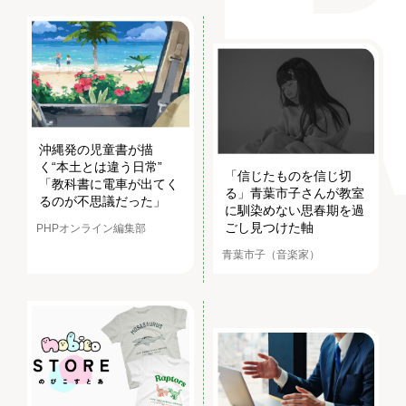
沖縄発の児童書が描
く“本土とは違う日常”
「信じたものを信じ切
「教科書に電車が出てく
る」青葉市子さんが教室
るのが不思議だった」
に馴染めない思春期を過
ごし見つけた軸
PHPオンライン編集部
青葉市子（音楽家）