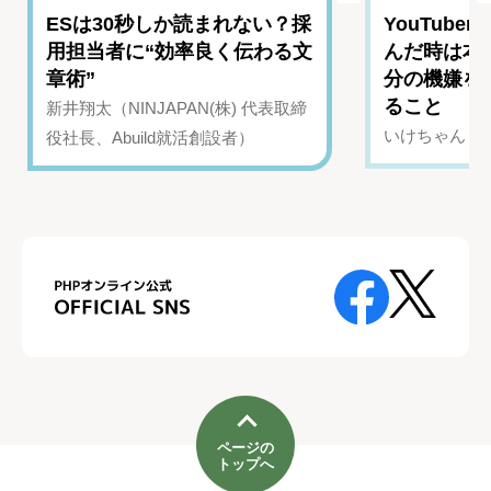
ESは30秒しか読まれない？採
YouTub
用担当者に“効率良く伝わる文
んだ時は本
章術”
分の機嫌を
ること
新井翔太（NINJAPAN(株) 代表取締
いけちゃん（Yo
役社長、Abuild就活創設者）
ページの
トップへ