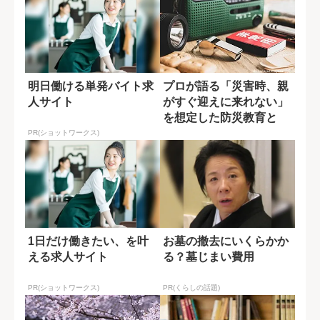
明日働ける単発バイト求
プロが語る「災害時、親
人サイト
がすぐ迎えに来れない」
を想定した防災教育と
は?
PR(ショットワークス)
1日だけ働きたい、を叶
お墓の撤去にいくらかか
える求人サイト
る？墓じまい費用
PR(ショットワークス)
PR(くらしの話題)