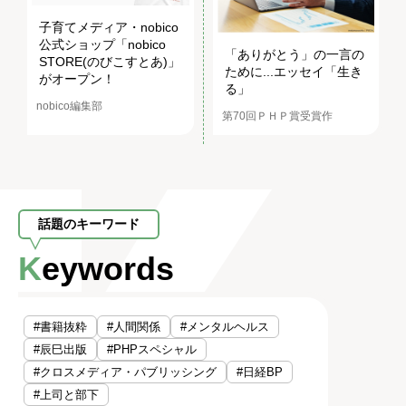
子育てメディア・nobico
公式ショップ「nobico
「ありがとう」の一言の
STORE(のびこすとあ)」
ために...エッセイ「生き
がオープン！
る」
nobico編集部
第70回ＰＨＰ賞受賞作
話題のキーワード
Keywords
#書籍抜粋
#人間関係
#メンタルヘルス
#辰巳出版
#PHPスペシャル
#クロスメディア・パブリッシング
#日経BP
#上司と部下