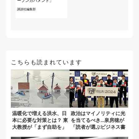
ープンガバメント」
講談社編集部
こちらも読まれています
温暖化で増える洪水、日
政治はマイノリティに光
本に必要な対策とは？ 東
を当てるべき...泉房穂が
大教授が「まず自助を」
「読者が選ぶビジネス書
と語る理由
グランプリ...