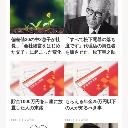
偏差値30の中2息子が社
「すべて松下電器の落ち
長...「会社経営をはじめ
度です」代理店の責任者
た父子」に起こった変化
を涙させた、松下幸之助
の謝罪
貯金1000万円を口座に放
もらえる年金25万円以下
置した人の末路
の人が知るべき事
PR(くらしの話題)
PR(くらしの話題)