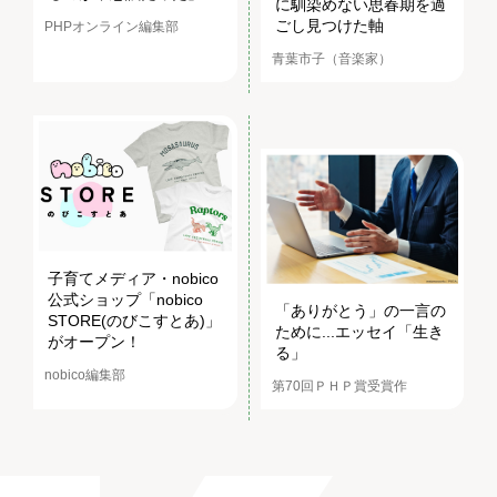
に馴染めない思春期を過
ごし見つけた軸
PHPオンライン編集部
青葉市子（音楽家）
子育てメディア・nobico
公式ショップ「nobico
「ありがとう」の一言の
STORE(のびこすとあ)」
ために...エッセイ「生き
がオープン！
る」
nobico編集部
第70回ＰＨＰ賞受賞作