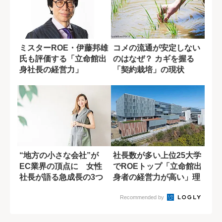
ミスターROE・伊藤邦雄
コメの流通が安定しない
氏も評価する「立命館出
のはなぜ？ カギを握る
身社長の経営力」
「契約栽培」の現状
“地方の小さな会社”が
社長数が多い上位25大学
EC業界の頂点に 女性
でROEトップ「立命館出
社長が語る急成長の3つ
身者の経営力が高い」理
の柱
由とは?
Recommended by