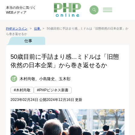
本当の自分に気づく
WEBメディア
PHPオンライン
仕事
50歳目前に手詰まり感...ミドルは「旧態依然の日本企業」か
ら巻き返せるか
仕事
50歳目前に手詰まり感...ミドルは「旧態
依然の日本企業」から巻き返せるか
木村尚敬、小島隆史、玉木彰
#木村尚敬
#PHPビジネス新書
2023年02月24日 公開
2024年12月16日 更新