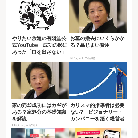
やりたい放題の有隣堂公
お墓の撤去にいくらかか
式YouTube 成功の影に
る？墓じまい費用
あった「口を出さない」
経営層の...
PR(くらしの話題)
家の売却成功にはカギが
カリスマ的指導者は必要
ある？家処分の基礎知識
ない? ビジョナリー・
を解説
カンパニーを築く経営者
の素質
PR(くらしの話題)