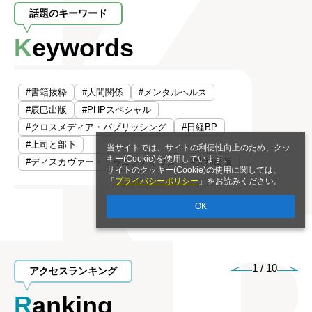
話題のキーワード
Keywords
#書籍抜粋
#人間関係
#メンタルヘルス
#辰巳出版
#PHPスペシャル
#クロスメディア・パブリッシング
#日経BP
#上司と部下
当サイトでは、サイトの利便性向上のため、クッ
キー(Cookie)を使用しています。
#ディスカヴァー・トゥエンティワン
#大和出版
サイトのクッキー(Cookie)の使用に関しては、
「
プライバシーポリシー
」をお読みください。
OK
1
/
10
アクセスランキング
Ranking