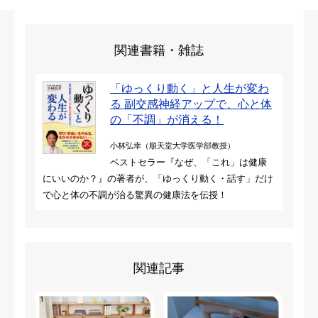
関連書籍・雑誌
「ゆっくり動く」と人生が変わ
る 副交感神経アップで、心と体
の「不調」が消える！
小林弘幸（順天堂大学医学部教授）
ベストセラー『なぜ、「これ」は健康
にいいのか？』の著者が、「ゆっくり動く・話す」だけ
で心と体の不調が治る驚異の健康法を伝授！
関連記事