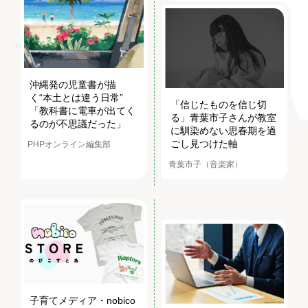
沖縄発の児童書が描
く“本土とは違う日常”
「信じたものを信じ切
「教科書に電車が出てく
る」青葉市子さんが教室
るのが不思議だった」
に馴染めない思春期を過
ごし見つけた軸
PHPオンライン編集部
青葉市子（音楽家）
子育てメディア・nobico