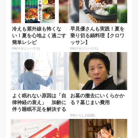
冷えも紫外線も怖くな
早見優さんも実践！夏を
い！夏を心地よく過ごす
乗り切る鍋料理【クロワ
簡単レシピ
ッサン】
PR(マガジンハウス)
PR(マガジンハウス)
よく眠れない原因は「自
お墓の撤去にいくらかか
律神経の衰え」 加齢に
る？墓じまい費用
伴う睡眠不足を解決する
ポイント
PR(くらしの話題)