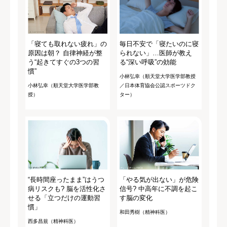
「寝ても取れない疲れ」の
毎日不安で「寝たいのに寝
原因は朝？ 自律神経が整
られない」…医師が教え
う“起きてすぐの3つの習
る“深い呼吸”の効能
慣”
小林弘幸（順天堂大学医学部教授
小林弘幸（順天堂大学医学部教
／日本体育協会公認スポーツドク
授）
ター）
“長時間座ったまま”はうつ
「やる気が出ない」が危険
病リスクも? 脳を活性化さ
信号? 中高年に不調を起こ
せる「立つだけの運動習
す脳の変化
慣」
和田秀樹（精神科医）
西多昌規（精神科医）