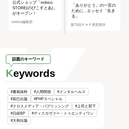
公式ショップ「nobico
「ありがとう」の一言の
STORE(のびこすとあ)」
ために...エッセイ「生き
がオープン！
る」
nobico編集部
第70回ＰＨＰ賞受賞作
話題のキーワード
Keywords
#書籍抜粋
#人間関係
#メンタルヘルス
#辰巳出版
#PHPスペシャル
#クロスメディア・パブリッシング
#上司と部下
#日経BP
#ディスカヴァー・トゥエンティワン
#大和出版