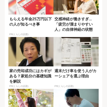
もらえる年金25万円以下
交感神経が働きすぎ...
の人が知るべき事
「疲労が溜まりやすい
人」の自律神経の状態
PR(くらしの話題)
家の売却成功にはカギが
週末だけ車を使う人がカ
ある？家処分の基礎知識
ーシェアを選ぶ理由
を解説
PR(くらしの話題)
PR(くらしの話題)