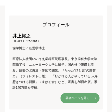
プロフィール
井上裕之
（いのうえ・ひろゆき）
歯学博士／経営学博士
医療法人社団いのうえ歯科医院理事長。東京歯科大学大学
院修了後、ニューヨーク大学に留学。国内外で研鑽を積
み、故郷の北海道・帯広で開業。『たった“ひと言”の影響
力』（フォレスト出版）、『好かれる人がやっている 人を
惹きつける習慣』（すばる舎）など、著書を86冊出版。累
計140万部を突破。
著者ページを見る