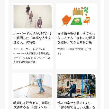
ハーバード大学が84年かけ
まず物を寄せる...捨てられ
て解明した「幸福な人生を
ない人でも「きれいな部屋
送る人」の特徴
を維持」できる片付け術
ロバート・ウォールディンガー
古堅純子（幸せ住空間セラピス
(ハーバード大学医学大学院教授)、
ト）
マーク・シュルツ（ハーバード成
人発達研究副責任者）
離婚して貯金ゼロ...転職に
他人の幸せが羨ましい...
成功するも「6畳ワンルー
「劣等感で苦しい人生」を