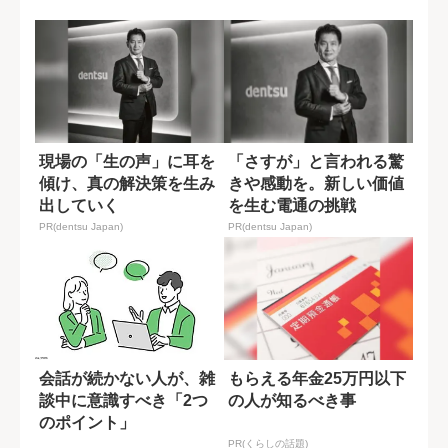
字”とは?
現場の「生の声」に耳を
「さすが」と言われる驚
傾け、真の解決策を生み
きや感動を。新しい価値
出していく
を生む電通の挑戦
PR(dentsu Japan)
PR(dentsu Japan)
会話が続かない人が、雑
もらえる年金25万円以下
談中に意識すべき「2つ
の人が知るべき事
のポイント」
PR(くらしの話題)