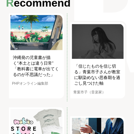
Recommend
沖縄発の児童書が描
く“本土とは違う日常”
「信じたものを信じ切
「教科書に電車が出てく
る」青葉市子さんが教室
るのが不思議だった」
に馴染めない思春期を過
ごし見つけた軸
PHPオンライン編集部
青葉市子（音楽家）