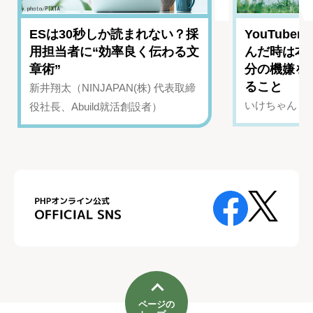
ESは30秒しか読まれない？採
YouTub
用担当者に“効率良く伝わる文
んだ時は本
章術”
分の機嫌を
ること
新井翔太（NINJAPAN(株) 代表取締
いけちゃん（Yo
役社長、Abuild就活創設者）
ページの