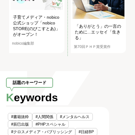
子育てメディア・nobico
公式ショップ「nobico
「ありがとう」の一言の
STORE(のびこすとあ)」
ために...エッセイ「生き
がオープン！
る」
nobico編集部
第70回ＰＨＰ賞受賞作
話題のキーワード
Keywords
#書籍抜粋
#人間関係
#メンタルヘルス
#辰巳出版
#PHPスペシャル
#クロスメディア・パブリッシング
#日経BP