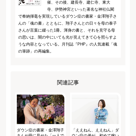
催、その後、建長寺、建仁寺、東大
寺、伊勢神宮といった著名な神社仏閣
で奉納揮毫を実現しているダウン症の書家・金澤翔子さ
んの「魂の書」とともに、翔子さんとの日々を母の泰子
さんが言葉に綴った1冊。渾身の書と、それを見守る母
の思いは、闇の中にいても光が見えてきて心を照らすよ
うな内容となっている。月刊誌『PHP』の人気連載「魂
の筆跡」の再編集。
関連記事
ダウン症の書家・金澤翔子
「ええねん、ええねん」ダ
さんが母に見せた「一人で
ウン症の弟が、初めて稼い