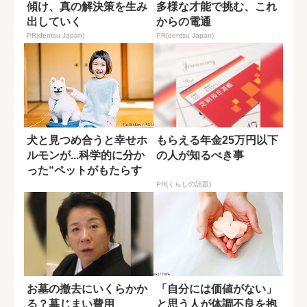
傾け、真の解決策を生み
多様な才能で挑む、これ
出していく
からの電通
PR(dentsu Japan)
PR(dentsu Japan)
犬と見つめ合うと幸せホ
もらえる年金25万円以下
ルモンが...科学的に分か
の人が知るべき事
った“ペットがもたらす
癒し効果”
PR(くらしの話題)
お墓の撤去にいくらかか
「自分には価値がない」
る？墓じまい費用
と思う人が体調不良を抱