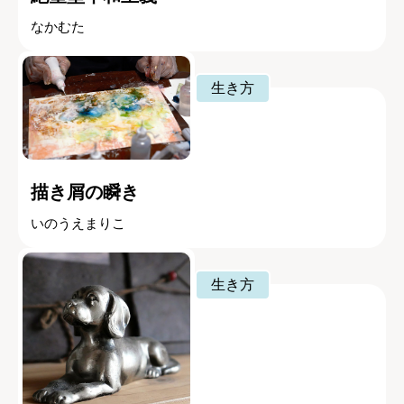
なかむた
生き方
描き屑の瞬き
いのうえまりこ
生き方