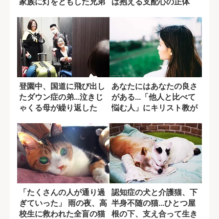
家族に灯をともした兄弟
は抱える支配心の正体
猫
登園中、国道に飛び出し
あなたにはあなたの良さ
たダウン症の弟...泣きじ
がある...「他人と比べて
ゃくる母が繰り返した
悩む人」にキリスト教が
「だいじょう...
示す答え
「たくさんの人が通り過
認知症の犬と介護猫、下
ぎていった」 雨の夜、高
半身不随の猫...ひとつ屋
校生に救われた全盲の猫
根の下、支え合って生き