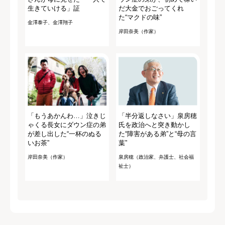
生きていける」証
だ大金でおごってくれ
た“マクドの味”
金澤泰子、金澤翔子
岸田奈美（作家）
「もうあかんわ…」泣きじ
「半分返しなさい」泉房穂
ゃくる長女にダウン症の弟
氏を政治へと突き動かし
が差し出した“一杯のぬる
た“障害がある弟”と“母の言
いお茶”
葉”
岸田奈美（作家）
泉房穂（政治家、弁護士、社会福
祉士）