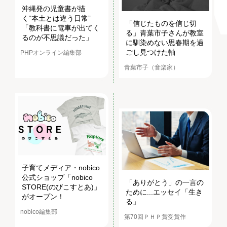
沖縄発の児童書が描
く“本土とは違う日常”
「信じたものを信じ切
「教科書に電車が出てく
る」青葉市子さんが教室
るのが不思議だった」
に馴染めない思春期を過
ごし見つけた軸
PHPオンライン編集部
青葉市子（音楽家）
子育てメディア・nobico
公式ショップ「nobico
「ありがとう」の一言の
STORE(のびこすとあ)」
ために...エッセイ「生き
がオープン！
る」
nobico編集部
第70回ＰＨＰ賞受賞作