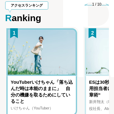
1
/
10
アクセスランキング
Ranking
1
2
YouTuberいけちゃん「落ち込
ESは30秒
んだ時は本能のままに」 自
用担当者に
分の機嫌を取るためにしてい
章術”
ること
新井翔太（NIN
いけちゃん（YouTuber）
役社長、Abui