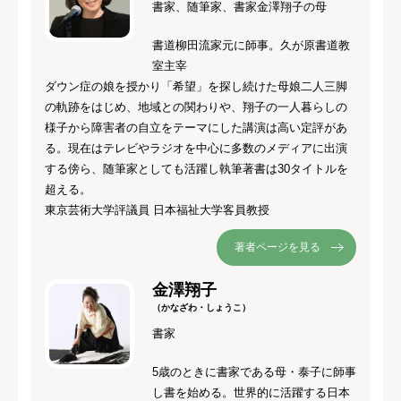
書家、随筆家、書家金澤翔子の母
書道柳田流家元に師事。久が原書道教
室主宰
ダウン症の娘を授かり「希望」を探し続けた母娘二人三脚
の軌跡をはじめ、地域との関わりや、翔子の一人暮らしの
様子から障害者の自立をテーマにした講演は高い定評があ
る。現在はテレビやラジオを中心に多数のメディアに出演
する傍ら、随筆家としても活躍し執筆著書は30タイトルを
超える。
東京芸術大学評議員 日本福祉大学客員教授
著者ページを見る
金澤翔子
（かなざわ・しょうこ）
書家
5歳のときに書家である母・泰子に師事
し書を始める。世界的に活躍する日本