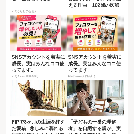
える理由 102歳の医師
が授ける“愛...
PR(くらしの話題)
SNSアカウントを着実に
SNSアカウントを着実に
成長。実はみんなココ使
成長。実はみんなココ使
ってます。
ってます。
PR(Dreaw合同会社)
PR(Dreaw合同会社)
FIPで8ヶ月の生涯を終え
「子どもの一番の理解
た愛猫...悲しみに暮れる
者」を自認する親が、実