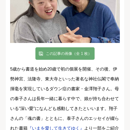
この記事の画像（全 1 枚）
5歳から書道を始め20歳で初の個展を開催、その後、伊
勢神宮、法隆寺、東大寺といった著名な神社仏閣で奉納
揮毫を実現しているダウン症の書家・金澤翔子さん。母
の泰子さんは長年一緒に暮らす中で、娘が持ち合わせて
いる"深い愛"になんども感動してきたといいます。翔子
さんの「魂の書」とともに、泰子さんのエッセイが綴ら
れた書籍
『いまを愛して生きてゆく』
より一部をご紹介