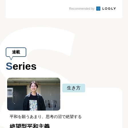
る
Recommended by
連載
Series
生き方
平和を願うあまり、思考の沼で絶望する
絶望型平和主義