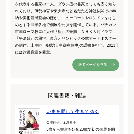
を代表する書家の一人。ダウン症の書家としても広く知ら
れており、伊勢神宮や東大寺など名だたる神社仏閣での奉
納や美術館展覧会のほか、ニューヨークやロンドンをはじ
めとする世界各地で個展や公演を開催している。バチカン
市国ローマ教皇に大作『祈』の寄贈、ＮＨＫ大河ドラマ
『平清盛』の題字、東京オリンピック公式アートポスター
の制作、上皇陛下御製(天皇御在位中)の謹書を担当。2013年
には紺綬褒章を受章。
著者ページを見る
関連書籍・雑誌
いまを愛して生きてゆく
金澤翔子、金澤泰子
5歳から書道を始め20歳で初の個展を開