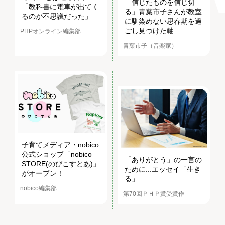
「信じたものを信じ切
「教科書に電車が出てく
る」青葉市子さんが教室
るのが不思議だった」
に馴染めない思春期を過
ごし見つけた軸
PHPオンライン編集部
青葉市子（音楽家）
子育てメディア・nobico
公式ショップ「nobico
「ありがとう」の一言の
STORE(のびこすとあ)」
ために...エッセイ「生き
がオープン！
る」
nobico編集部
第70回ＰＨＰ賞受賞作