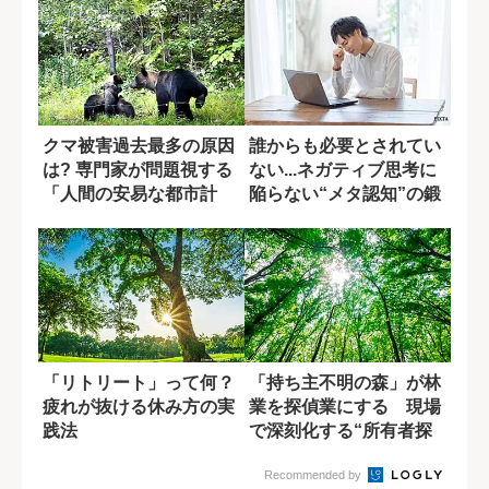
クマ被害過去最多の原因
誰からも必要とされてい
は? 専門家が問題視する
ない...ネガティブ思考に
「人間の安易な都市計
陥らない“メタ認知”の鍛
画」
え方3選
「リトリート」って何？
「持ち主不明の森」が林
疲れが抜ける休み方の実
業を探偵業にする 現場
践法
で深刻化する“所有者探
しの壁”
Recommended by