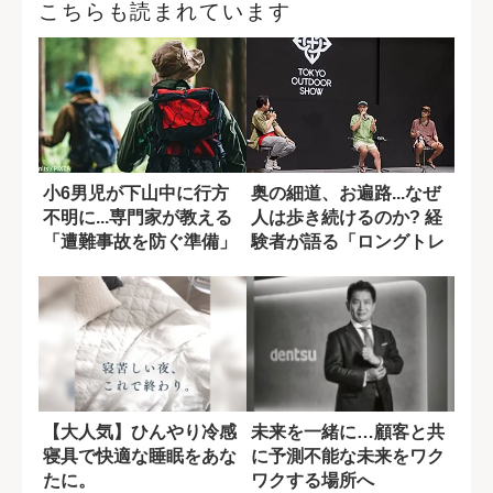
こちらも読まれています
小6男児が下山中に行方
奥の細道、お遍路...なぜ
不明に...専門家が教える
人は歩き続けるのか? 経
「遭難事故を防ぐ準備」
験者が語る「ロングトレ
イル」の...
【大人気】ひんやり冷感
未来を一緒に…顧客と共
寝具で快適な睡眠をあな
に予測不能な未来をワク
たに。
ワクする場所へ