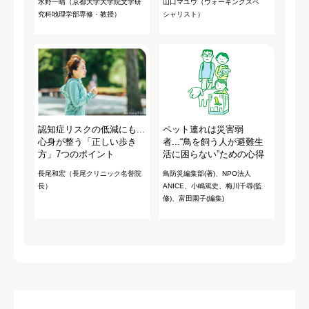
水野一晴（京都大学大学院文学研
山口マユウ（ウォーキングスペ
究科地理学部専修・教授）
シャリスト）
認知症リスクの低減にも...
ペット連れは災害弱
心身が整う「正しい歩き
者...“鳥を飼う人が避難生
方」7つのポイント
活に困らない”ための心得
長尾和宏（長尾クリニック名誉院
鳥防災編集部(著)、NPO法人
長）
ANICE、小嶋篤史、梅川千尋(監
修)、富田園子(編集)