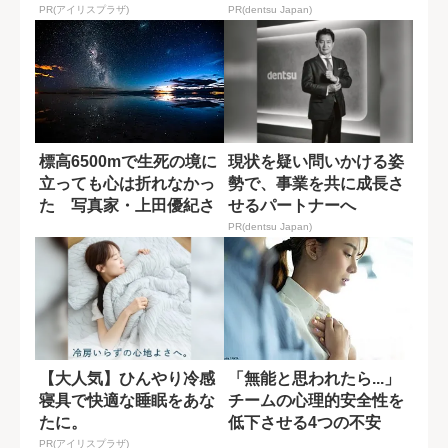
PR(アイリスプラザ)
PR(dentsu Japan)
標高6500mで生死の境に
現状を疑い問いかける姿
立っても心は折れなかっ
勢で、事業を共に成長さ
た 写真家・上田優紀さ
せるパートナーへ
んが決めた...
PR(dentsu Japan)
【大人気】ひんやり冷感
「無能と思われたら...」
寝具で快適な睡眠をあな
チームの心理的安全性を
たに。
低下させる4つの不安
PR(アイリスプラザ)