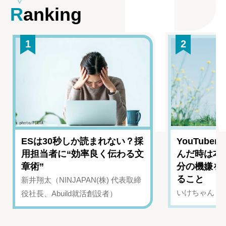
Ranking
1
2
ESは30秒しか読まれない？採
YouTub
用担当者に“効率良く伝わる文
んだ時は本
章術”
分の機嫌を
ること
新井翔太（NINJAPAN(株) 代表取締
いけちゃん（Yo
役社長、Abuild就活創設者）