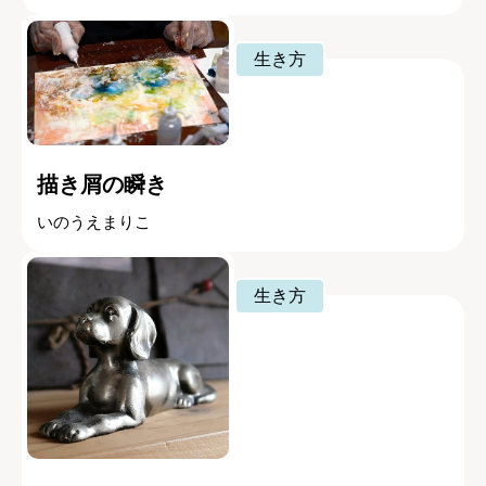
生き方
描き屑の瞬き
いのうえまりこ
生き方