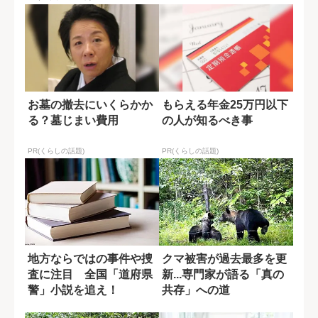
お墓の撤去にいくらかか
もらえる年金25万円以下
る？墓じまい費用
の人が知るべき事
PR(くらしの話題)
PR(くらしの話題)
地方ならではの事件や捜
クマ被害が過去最多を更
査に注目 全国「道府県
新...専門家が語る「真の
警」小説を追え！
共存」への道