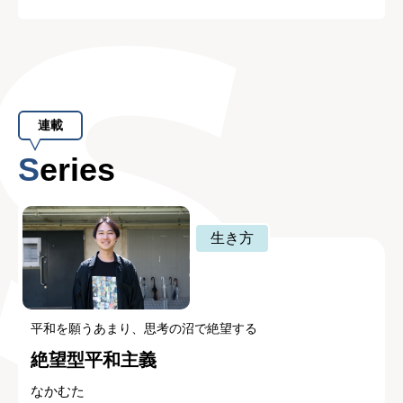
連載
Series
生き方
平和を願うあまり、思考の沼で絶望する
絶望型平和主義
なかむた