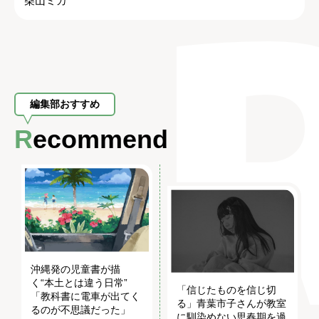
柴山ミカ
編集部おすすめ
Recommend
沖縄発の児童書が描
く“本土とは違う日常”
「信じたものを信じ切
「教科書に電車が出てく
る」青葉市子さんが教室
るのが不思議だった」
に馴染めない思春期を過