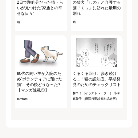
2日で殺処分だった猫・ら
の柴犬「しの」と介護する
いが見つけた“家族との幸
猫「くぅ」に訪れた最期の
せな日々”
別れ
晴
晴
80代の飼い主が入院のた
ぐるぐる回り、歩き続け
め“ボランティアに預けた
る...「猫の認知症」早期発
猫”...その後どうなった?
見のためのチェックリスト
【マンガ連載①】
林ユミ（イラストレーター）,小澤
tamtam
真希子（獣医行動診療科認定医）