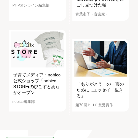
ごし見つけた軸
PHPオンライン編集部
青葉市子（音楽家）
子育てメディア・nobico
公式ショップ「nobico
「ありがとう」の一言の
STORE(のびこすとあ)」
ために...エッセイ「生き
がオープン！
る」
nobico編集部
第70回ＰＨＰ賞受賞作