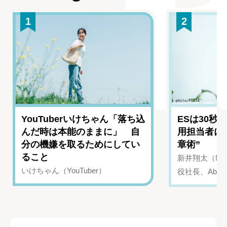
1
2
YouTuberいけちゃん「落ち込
ESは30秒
んだ時は本能のままに」 自
用担当者に
分の機嫌を取るためにしてい
章術”
ること
新井翔太（NIN
いけちゃん（YouTuber）
役社長、Abui