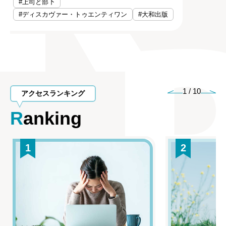
#上司と部下
#ディスカヴァー・トゥエンティワン
#大和出版
1
/
10
アクセスランキング
Ranking
1
2