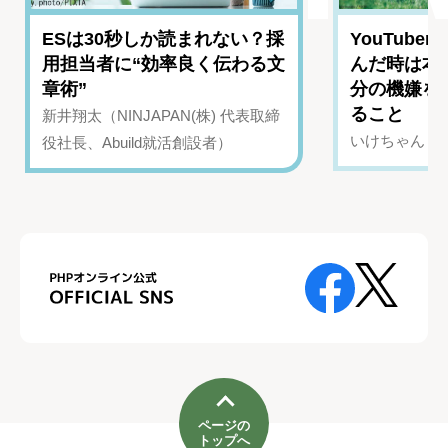
ESは30秒しか読まれない？採
YouTub
用担当者に“効率良く伝わる文
んだ時は本
章術”
分の機嫌を
ること
新井翔太（NINJAPAN(株) 代表取締
いけちゃん（Yo
役社長、Abuild就活創設者）
ページの
トップへ