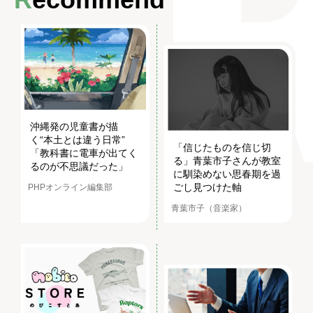
沖縄発の児童書が描
く“本土とは違う日常”
「信じたものを信じ切
「教科書に電車が出てく
る」青葉市子さんが教室
るのが不思議だった」
に馴染めない思春期を過
ごし見つけた軸
PHPオンライン編集部
青葉市子（音楽家）