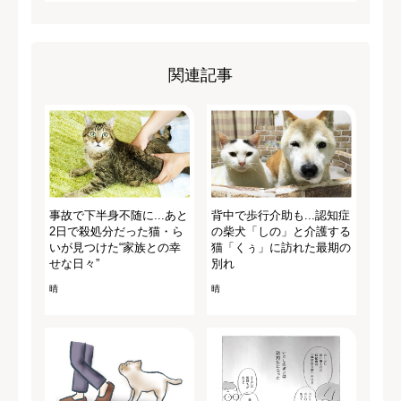
関連記事
事故で下半身不随に...あと
背中で歩行介助も...認知症
2日で殺処分だった猫・ら
の柴犬「しの」と介護する
いが見つけた“家族との幸
猫「くぅ」に訪れた最期の
せな日々”
別れ
晴
晴