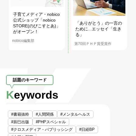
子育てメディア・nobico
公式ショップ「nobico
「ありがとう」の一言の
STORE(のびこすとあ)」
ために...エッセイ「生き
がオープン！
る」
nobico編集部
第70回ＰＨＰ賞受賞作
話題のキーワード
Keywords
#書籍抜粋
#人間関係
#メンタルヘルス
#辰巳出版
#PHPスペシャル
#クロスメディア・パブリッシング
#日経BP