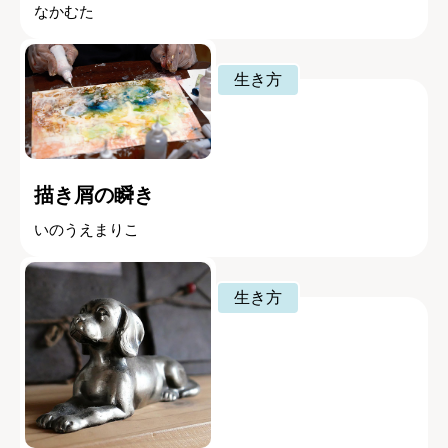
なかむた
生き方
描き屑の瞬き
いのうえまりこ
生き方