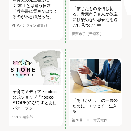
く“本土とは違う日常”
「信じたものを信じ切
「教科書に電車が出てく
る」青葉市子さんが教室
るのが不思議だった」
に馴染めない思春期を過
ごし見つけた軸
PHPオンライン編集部
青葉市子（音楽家）
子育てメディア・nobico
公式ショップ「nobico
「ありがとう」の一言の
STORE(のびこすとあ)」
ために...エッセイ「生き
がオープン！
る」
nobico編集部
第70回ＰＨＰ賞受賞作