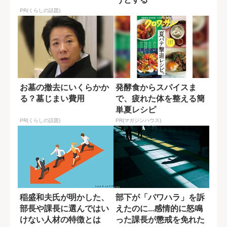
PR(くらしの話題)
お墓の撤去にいくらかか
発酵食からスパイスま
る？墓じまい費用
で、疲れた体を整える簡
単夏レシピ
PR(くらしの話題)
PR(マガジンハウス)
稲盛和夫氏が明かした、
部下が「パワハラ」を訴
部長や課長に選んではい
えたのに...感情的に怒鳴
けない人材の特徴とは
った課長が懲戒を免れた