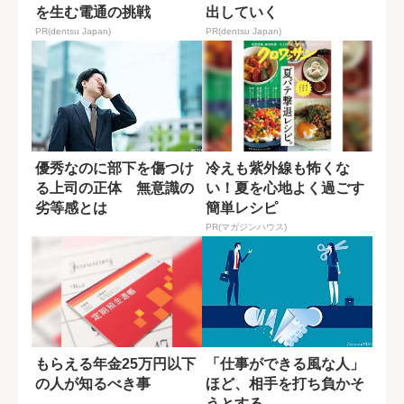
を生む電通の挑戦
出していく
PR(dentsu Japan)
PR(dentsu Japan)
優秀なのに部下を傷つけ
冷えも紫外線も怖くな
る上司の正体 無意識の
い！夏を心地よく過ごす
劣等感とは
簡単レシピ
PR(マガジンハウス)
もらえる年金25万円以下
「仕事ができる風な人」
の人が知るべき事
ほど、相手を打ち負かそ
うとする