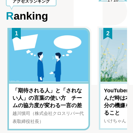
アクセスランキング
Ranking
1
2
「期待される人」と「されな
YouTub
い人」の言葉の使い方 チー
んだ時は本
ムの協力度が変わる一言の差
分の機嫌を
ること
越川慎司（株式会社クロスリバー代
いけちゃん（Yo
表取締役社長）