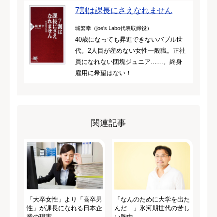
7割は課長にさえなれません
城繁幸（joe’s Labo代表取締役）
40歳になっても昇進できないバブル世
代。2人目が産めない女性一般職。正社
員になれない団塊ジュニア……。終身
雇用に希望はない！
関連記事
「大卒女性」より「高卒男
「なんのために大学を出た
性」が課長になれる日本企
んだ…」氷河期世代の苦し
業の現実
い胸中