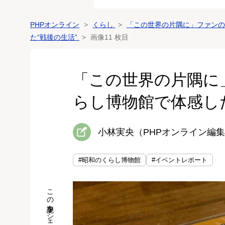
PHPオンライン
くらし
「この世界の片隅に」ファンの
た“戦後の生活”
画像11 枚目
「この世界の片隅に
らし博物館で体感した
小林実央（PHPオンライン編
#昭和のくらし博物館
#イベントレポート
この記事をシェア