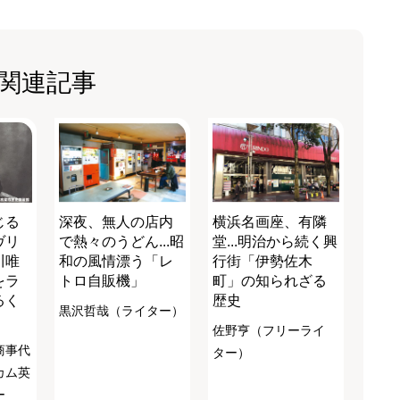
関連記事
じる
深夜、無人の店内
横浜名画座、有隣
ヴリ
で熱々のうどん...昭
堂...明治から続く興
川唯
和の風情漂う「レ
行街「伊勢佐木
をラ
トロ自販機」
町」の知られざる
るく
歴史
黒沢哲哉（ライター）
佐野亨（フリーライ
商事代
ター）
カム英
ー