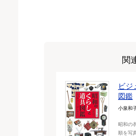
関
ビジ
図鑑
小泉和
昭和の
順を写