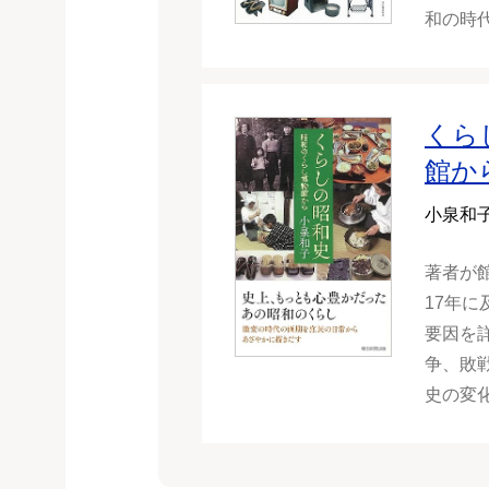
和の時
くら
館か
小泉和
著者が
17年
要因を
争、敗
史の変