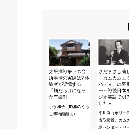
太平洋戦争下の台
さだまさし演
所事情の実際は? 体
「カムカムエ
験者が記憶する
バディ」の平
「畑だらけになっ
一～戦後日本
た有楽町」
ジオ英語で明
した人
小泉和子（昭和のくら
平川洌（ホリー
し博物館館長）
表取締役、カム
語センター・リ