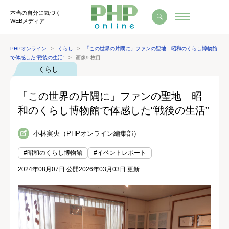
本当の自分に気づく
WEBメディア
PHPオンライン
くらし
「この世界の片隅に」ファンの聖地 昭和のくらし博物館
で体感した“戦後の生活”
画像9 枚目
くらし
「この世界の片隅に」ファンの聖地 昭
和のくらし博物館で体感した“戦後の生活”
小林実央（PHPオンライン編集部）
#昭和のくらし博物館
#イベントレポート
2024年08月07日 公開
2026年03月03日 更新