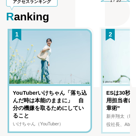
1
/
10
アクセスランキング
Ranking
1
2
YouTuberいけちゃん「落ち込
ESは30秒
んだ時は本能のままに」 自
用担当者に
分の機嫌を取るためにしてい
章術”
ること
新井翔太（NIN
いけちゃん（YouTuber）
役社長、Abui