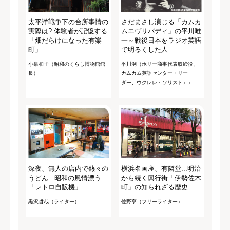
太平洋戦争下の台所事情の
さだまさし演じる「カムカ
実際は? 体験者が記憶する
ムエヴリバディ」の平川唯
「畑だらけになった有楽
一～戦後日本をラジオ英語
町」
で明るくした人
小泉和子（昭和のくらし博物館館
平川洌（ホリー商事代表取締役、
長）
カムカム英語センター・リー
ダー、ウクレレ・ソリスト））
深夜、無人の店内で熱々の
横浜名画座、有隣堂...明治
うどん...昭和の風情漂う
から続く興行街「伊勢佐木
「レトロ自販機」
町」の知られざる歴史
黒沢哲哉（ライター）
佐野亨（フリーライター）