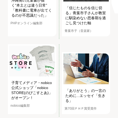
沖縄発の児童書が描
く“本土とは違う日常”
「信じたものを信じ切
「教科書に電車が出てく
る」青葉市子さんが教室
るのが不思議だった」
に馴染めない思春期を過
ごし見つけた軸
PHPオンライン編集部
青葉市子（音楽家）
子育てメディア・nobico
公式ショップ「nobico
「ありがとう」の一言の
STORE(のびこすとあ)」
ために...エッセイ「生き
がオープン！
る」
nobico編集部
第70回ＰＨＰ賞受賞作