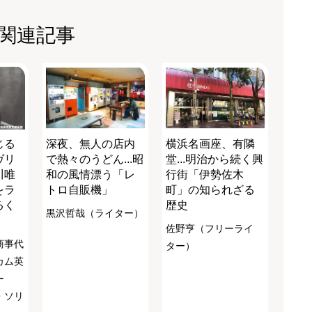
関連記事
じる
深夜、無人の店内
横浜名画座、有隣
ヴリ
で熱々のうどん...昭
堂...明治から続く興
川唯
和の風情漂う「レ
行街「伊勢佐木
をラ
トロ自販機」
町」の知られざる
るく
歴史
黒沢哲哉（ライター）
佐野亨（フリーライ
商事代
ター）
カム英
ー
・ソリ