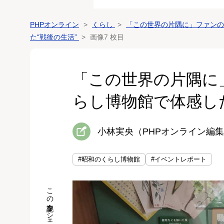
PHPオンライン
くらし
「この世界の片隅に」ファンの
た“戦後の生活”
画像7 枚目
「この世界の片隅に
らし博物館で体感した
小林実央（PHPオンライン編
#昭和のくらし博物館
#イベントレポート
この記事をシェア