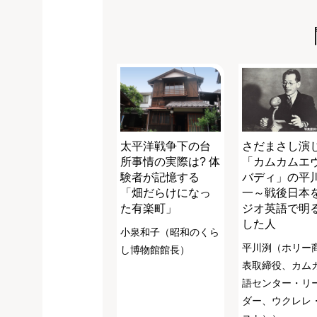
太平洋戦争下の台
さだまさし演
所事情の実際は? 体
「カムカムエ
験者が記憶する
バディ」の平
「畑だらけになっ
一～戦後日本
た有楽町」
ジオ英語で明
した人
小泉和子（昭和のくら
平川洌（ホリー
し博物館館長）
表取締役、カム
語センター・リ
ダー、ウクレレ