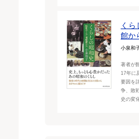
くら
館か
小泉和
著者が
17年
要因を
争、敗
史の変