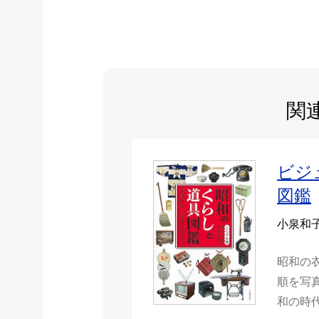
関
ビジ
図鑑
小泉和
昭和の
順を写
和の時