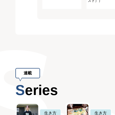
スト））
連載
Series
生き方
生き方