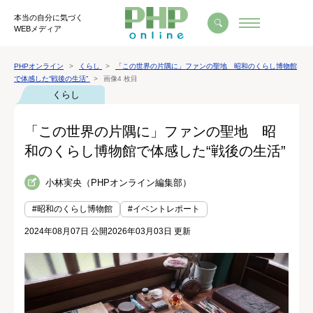
本当の自分に気づく
WEBメディア
PHPオンライン
くらし
「この世界の片隅に」ファンの聖地 昭和のくらし博物館
で体感した“戦後の生活”
画像4 枚目
くらし
「この世界の片隅に」ファンの聖地 昭
和のくらし博物館で体感した“戦後の生活”
小林実央（PHPオンライン編集部）
#昭和のくらし博物館
#イベントレポート
2024年08月07日 公開
2026年03月03日 更新