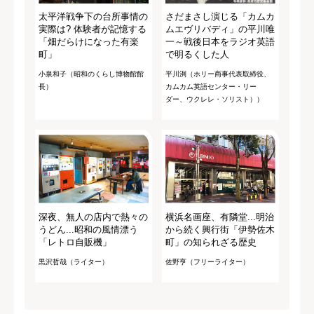
太平洋戦争下の台所事情の
さだまさし演じる「カムカ
実際は? 体験者が記憶する
ムエヴリバディ」の平川唯
「畑だらけになった有楽
一～戦後日本をラジオ英語
町」
で明るくした人
小泉和子（昭和のくらし博物館館
平川洌（ホリー商事代表取締役、
長）
カムカム英語センター・リー
ダー、ウクレレ・ソリスト））
深夜、無人の店内で熱々の
横浜名画座、有隣堂...明治
うどん...昭和の風情漂う
から続く興行街「伊勢佐木
「レトロ自販機」
町」の知られざる歴史
黒沢哲哉（ライター）
佐野亨（フリーライター）