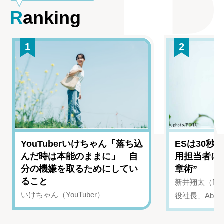
Ranking
1
2
YouTuberいけちゃん「落ち込
ESは30秒
んだ時は本能のままに」 自
用担当者に
分の機嫌を取るためにしてい
章術”
ること
新井翔太（NIN
いけちゃん（YouTuber）
役社長、Abui