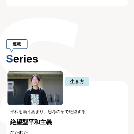
連載
Series
生き方
平和を願うあまり、思考の沼で絶望する
絶望型平和主義
なかむた