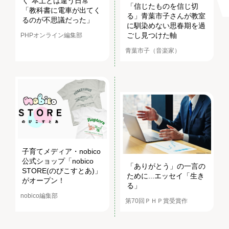
く“本土とは違う日常”
「信じたものを信じ切
「教科書に電車が出てく
る」青葉市子さんが教室
るのが不思議だった」
に馴染めない思春期を過
ごし見つけた軸
PHPオンライン編集部
青葉市子（音楽家）
子育てメディア・nobico
公式ショップ「nobico
「ありがとう」の一言の
STORE(のびこすとあ)」
ために...エッセイ「生き
がオープン！
る」
nobico編集部
第70回ＰＨＰ賞受賞作