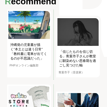
Recommend
沖縄発の児童書が描
く“本土とは違う日常”
「信じたものを信じ切
「教科書に電車が出てく
る」青葉市子さんが教室
るのが不思議だった」
に馴染めない思春期を過
ごし見つけた軸
PHPオンライン編集部
青葉市子（音楽家）