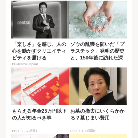
「楽しさ」を感じ、人の
ゾウの乱獲を防いだ「プ
心を動かすクリエイティ
ラスチック」発明の歴史
ビティを届ける
と、150年後に訪れた深
刻な問題
PR(dentsu Japan)
もらえる年金25万円以下
お墓の撤去にいくらかか
の人が知るべき事
る？墓じまい費用
PR(くらしの話題)
PR(くらしの話題)