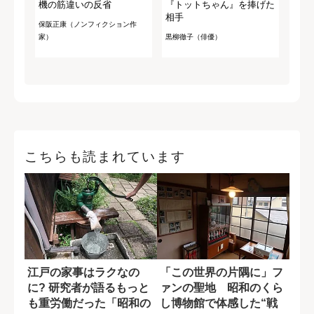
機の筋違いの反省
『トットちゃん』を捧げた
相手
保阪正康（ノンフィクション作
家）
黒柳徹子（俳優）
こちらも読まれています
江戸の家事はラクなの
「この世界の片隅に」フ
に? 研究者が語るもっと
ァンの聖地 昭和のくら
も重労働だった「昭和の
し博物館で体感した“戦