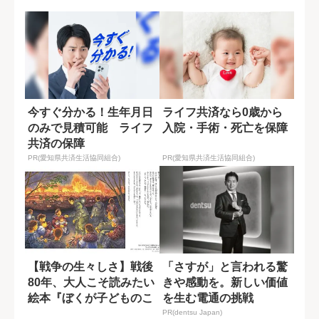
くらし」
後の生活”
今すぐ分かる！生年月日
ライフ共済なら0歳から
のみで見積可能 ライフ
入院・手術・死亡を保障
共済の保障
PR(愛知県共済生活協同組合)
PR(愛知県共済生活協同組合)
【戦争の生々しさ】戦後
「さすが」と言われる驚
80年、大人こそ読みたい
きや感動を。新しい価値
絵本『ぼくが子どものこ
を生む電通の挑戦
ろ戦争があっ...
PR(dentsu Japan)