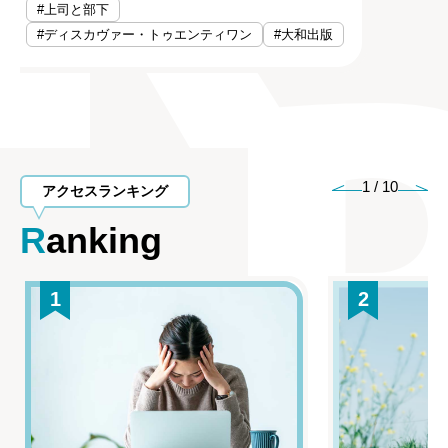
#上司と部下
#ディスカヴァー・トゥエンティワン
#大和出版
1
/
10
アクセスランキング
Ranking
1
2