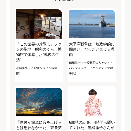
「この世界の片隅に」ファ
太平洋戦争は「地政学的に
ンの聖地 昭和のくらし博
間違い」だったと言える理
物館で体感した“戦後の生
由
活”
船橋洋一（一般財団法人アジア・
小林実央（PHPオンライン編集
パシフィック・イニシアティブ理
部）
事長）
「国民が簡単に音を上げる
6歳児の話を、4時間も聞い
とは思わなかった」東条英
てくれた...黒柳徹子さんが