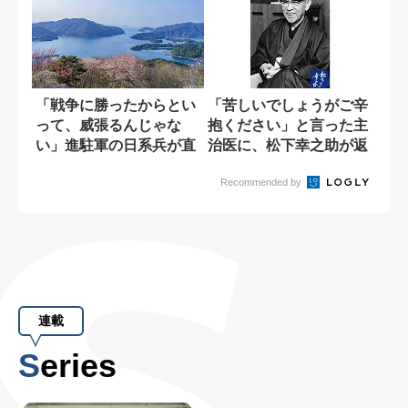
「戦争に勝ったからとい
「苦しいでしょうがご辛
って、威張るんじゃな
抱ください」と言った主
い」進駐軍の日系兵が直
治医に、松下幸之助が返
面した母からの拒...
した最期の言葉
Recommended by
連載
Series