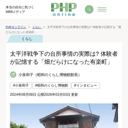
本当の自分に気づく
WEBメディア
PHPオンライン
くらし
太平洋戦争下の台所事情の実際は? 体験者が記憶する「畑
だらけになった有楽町」
くらし
太平洋戦争下の台所事情の実際は? 体験者
が記憶する「畑だらけになった有楽町」
小泉和子（昭和のくらし博物館館長）
#小泉和子
#昭和のくらし博物館
#インタビュー
2024年08月08日 公開
2026年03月03日 更新