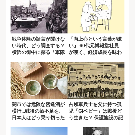
戦争体験の証言が聞けな
「向上心という言葉が嫌
い時代、どう調査する？
い」 60代元博報堂社員
横浜の街中に探る「軍隊
が嘆く、経済成長を味わ
の痕跡」
った昭和世代...
闇市では危険な密造酒が
占領軍兵士を父に持つ孤
横行...戦後の酒不足を、
児「GIベビー」は戦後ど
日本人はどう乗り切った
う生きた？ 保護施設の記
のか?
録から辿る