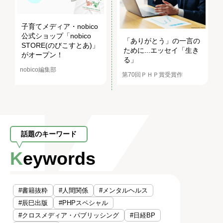
子育てメディア・nobico
公式ショップ「nobico
「ありがとう」の一言の
STORE(のびこすとあ)」
ために...エッセイ「生き
がオープン！
る」
nobico編集部
第70回ＰＨＰ賞受賞作
話題のキーワード
Keywords
#書籍抜粋
#人間関係
#メンタルヘルス
#辰巳出版
#PHPスペシャル
#クロスメディア・パブリッシング
#日経BP