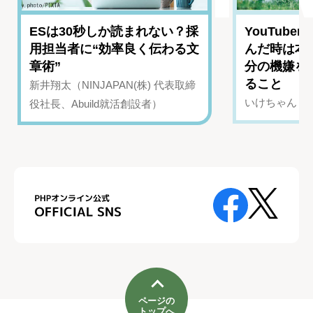
ESは30秒しか読まれない？採
YouTub
用担当者に“効率良く伝わる文
んだ時は本
章術”
分の機嫌を
ること
新井翔太（NINJAPAN(株) 代表取締
いけちゃん（Yo
役社長、Abuild就活創設者）
ページの
トップへ